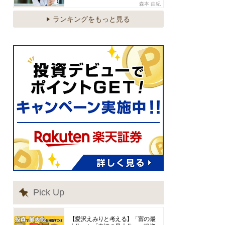
森本 由紀
ランキングをもっと見る
Pick Up
【愛沢えみりと考える】「富の最