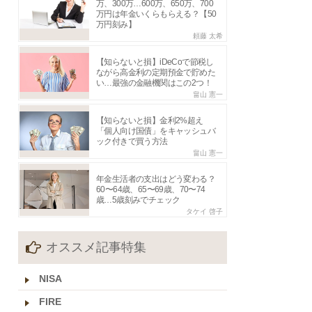
万、300万…600万、650万、700
万円は年金いくらもらえる？【50
万円刻み】
頼藤 太希
【知らないと損】iDeCoで節税し
ながら高金利の定期預金で貯めた
い…最強の金融機関はこの2つ！
畠山 憲一
【知らないと損】金利2%超え
「個人向け国債」をキャッシュバ
ック付きで買う方法
畠山 憲一
年金生活者の支出はどう変わる？
60〜64歳、65〜69歳、70〜74
歳…5歳刻みでチェック
タケイ 啓子
オススメ記事特集
NISA
FIRE