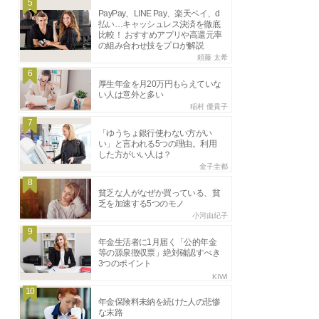
5
PayPay、LINE Pay、楽天ペイ、d
払い…キャッシュレス決済を徹底
比較！ おすすめアプリや高還元率
の組み合わせ技をプロが解説
頼藤 太希
6
厚生年金を月20万円もらえていな
い人は意外と多い
稲村 優貴子
7
「ゆうちょ銀行使わない方がい
い」と言われる5つの理由。利用
した方がいい人は？
金子圭都
8
貧乏な人がなぜか買っている、貧
乏を加速する5つのモノ
小河由紀子
9
年金生活者に1月届く「公的年金
等の源泉徴収票」絶対確認すべき
3つのポイント
KIWI
10
年金保険料未納を続けた人の悲惨
な末路