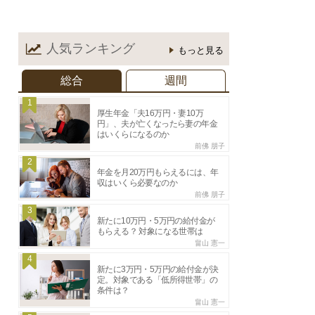
人気ランキング
もっと見る
総合
週間
1
厚生年金「夫16万円・妻10万
円」、夫が亡くなったら妻の年金
はいくらになるのか
前佛 朋子
2
年金を月20万円もらえるには、年
収はいくら必要なのか
前佛 朋子
3
新たに10万円・5万円の給付金が
もらえる？ 対象になる世帯は
畠山 憲一
4
新たに3万円・5万円の給付金が決
定。対象である「低所得世帯」の
条件は？
畠山 憲一