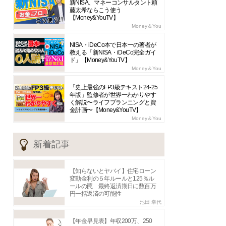
新NISA、マネーコンサルタント頼
藤太希ならこう使う
【Money&YouTV】
Money＆You
NISA・iDeCo本で日本一の著者が
教える「新NISA・iDeCo完全ガイ
ド」【Money&YouTV】
Money＆You
「史上最強のFP3級テキスト24-25
年版」監修者が世界一わかりやす
く解説〜ライフプランニングと資
金計画〜【Money&YouTV】
Money＆You
新着記事
【知らないとヤバイ】住宅ローン
変動金利の５年ルールと125％ル
ールの罠 最終返済期日に数百万
円一括返済の可能性
池田 幸代
【年金早見表】年収200万、250