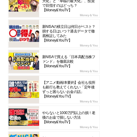
大化」と「幸福の最大化」、投資
で目指すのはどっち？
【Money&YouTV】
Money＆You
新NISAの積立日は何日がベスト？
損する日はいつ？過去データで徹
底検証してみた
【Money&YouTV】
Money＆You
新NISAで買える「日本高配当株フ
ァンド」を徹底比較
【Money&YouTV】
Money＆You
【アニメ動画/本要約】会社も役所
も銀行も教えてくれない「定年後
ずっと困らないお金の話」
【Money&You TV】
Money＆You
やらないと1000万円以上の損！老
後のお金で損しない方法
【Money&YouTV】
Money＆You