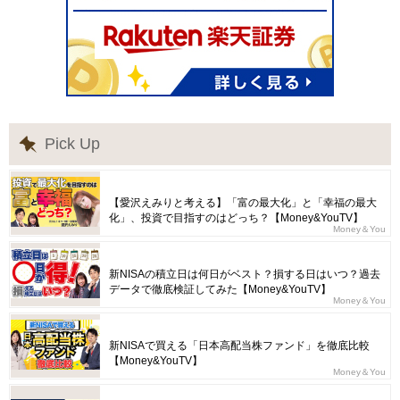
Pick Up
【愛沢えみりと考える】「富の最大化」と「幸福の最大
化」、投資で目指すのはどっち？【Money&YouTV】
Money＆You
新NISAの積立日は何日がベスト？損する日はいつ？過去
データで徹底検証してみた【Money&YouTV】
Money＆You
新NISAで買える「日本高配当株ファンド」を徹底比較
【Money&YouTV】
Money＆You