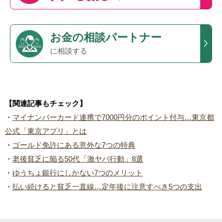
お金の相談パートナー
に相談する
【関連記事もチェック】
・
マイナンバーカード連携で7000円分のポイント付与…東京都
公式「東京アプリ」とは
・
ゴールド免許にある意外な7つの特典
・
老後貧乏に陥る50代「激ヤバ行動」8選
・
ゆうちょ銀行にしかない7つのメリット
・
払い続けると貧乏一直線…定年後に注意すべき5つの支出