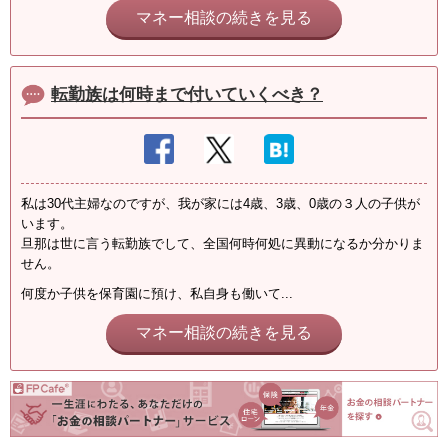
マネー相談の続きを見る
転勤族は何時まで付いていくべき？
私は30代主婦なのですが、我が家には4歳、3歳、0歳の３人の子供が
います。
旦那は世に言う転勤族でして、全国何時何処に異動になるか分かりま
せん。
何度か子供を保育園に預け、私自身も働いて...
マネー相談の続きを見る