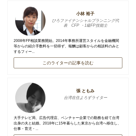
小林 裕子
ひろファイナンシャルプランニング代
表 CFP ・1級FP技能士
2008年FP相談業務開始。2014年事務所運営スタイルを金融機関
等からの紹介手数料を一切得ず、報酬は顧客からの相談料のみと
するフィー...
このライターの記事を読む
張 ともみ
台湾在住よろずライター
大手テレビ局、広告代理店、ベンチャー企業での勤務を経て台湾
出身の夫と結婚。2018年に15年暮らした東京から台湾へ移住し、
仕事・育児・...