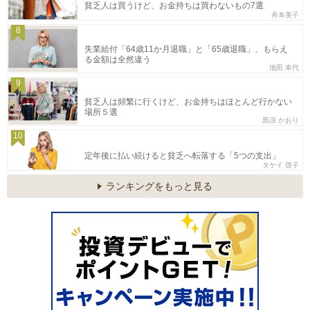
貧乏人は買うけど、お金持ちは買わないもの7選
舟本美子
8
失業給付「64歳11か月退職」と「65歳退職」、もらえ
る金額は全然違う
池田 幸代
9
貧乏人は頻繁に行くけど、お金持ちはほとんど行かない
場所５選
黒須 かおり
10
定年後に払い続けると貧乏へ転落する「5つの支出」
タケイ 啓子
ランキングをもっと見る