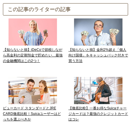
この記事のライターの記事
【知らないと損】iDeCoで節税しなが
【知らないと損】金利2%超え「個人
ら高金利の定期預金で貯めたい…最強
向け国債」をキャッシュバック付きで
の金融機関はこの2つ！
買う方法
ビューカード スタンダードとJRE
【徹底比較】一番お得なSuicaチャー
CARD徹底比較！Suicaユーザーはど
ジカードは？最強のクレジットカード
っちを選ぶべきか
はコレ