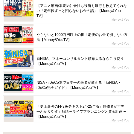
【アニメ動画/本要約】会社も役所も銀行も教えてくれな
い「定年後ずっと困らないお金の話」【Money&You
TV】
Money＆You
やらないと1000万円以上の損！老後のお金で損しない方
法【Money&YouTV】
Money＆You
新NISA、マネーコンサルタント頼藤太希ならこう使う
【Money&YouTV】
Money＆You
NISA・iDeCo本で日本一の著者が教える「新NISA・
iDeCo完全ガイド」【Money&YouTV】
Money＆You
「史上最強のFP3級テキスト24-25年版」監修者が世界
一わかりやすく解説〜ライフプランニングと資金計画〜
【Money&YouTV】
Money＆You