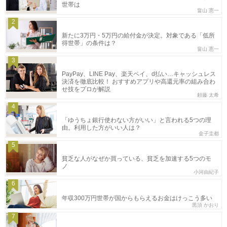
世帯は
畠山 憲一
2
新たに3万円・5万円の給付金が決定。対象である「低所
得世帯」の条件は？
畠山 憲一
3
PayPay、LINE Pay、楽天ペイ、d払い…キャッシュレス
決済を徹底比較！ おすすめアプリや高還元率の組み合わ
せ技をプロが解説
頼藤 太希
4
「ゆうちょ銀行使わない方がいい」と言われる5つの理
由。利用した方がいい人は？
金子圭都
5
貧乏な人がなぜか買っている、貧乏を加速する5つのモ
ノ
小河由紀子
6
年収300万円世帯が国からもらえるお金はけっこう多い
黒須 かおり
7