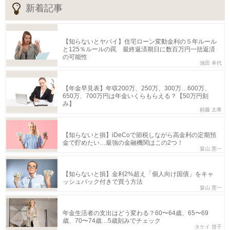
新着記事
【知らないとヤバイ】住宅ローン変動金利の５年ルール
と125％ルールの罠 最終返済期日に数百万円一括返済
の可能性
池田 幸代
【年金早見表】年収200万、250万、300万…600万、
650万、700万円は年金いくらもらえる？【50万円刻
み】
頼藤 太希
【知らないと損】iDeCoで節税しながら高金利の定期預
金で貯めたい…最強の金融機関はこの2つ！
畠山 憲一
【知らないと損】金利2%超え「個人向け国債」をキャ
ッシュバック付きで買う方法
畠山 憲一
年金生活者の支出はどう変わる？60〜64歳、65〜69
歳、70〜74歳…5歳刻みでチェック
タケイ 啓子