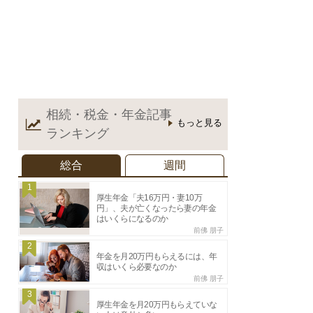
相続・税金・年金記事
もっと見る
ランキング
総合
週間
1
厚生年金「夫16万円・妻10万
円」、夫が亡くなったら妻の年金
はいくらになるのか
前佛 朋子
2
年金を月20万円もらえるには、年
収はいくら必要なのか
前佛 朋子
3
厚生年金を月20万円もらえていな