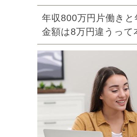
年収800万円片働きと
金額は8万円違うって