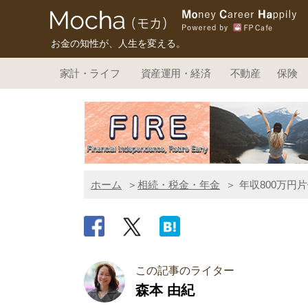
お金の知性が、人生を変える。
家計・ライフ
資産運用・経済
不動産
保険
ホーム
相続・税金・年金
年収800万円
この記事のライター
森本 由紀