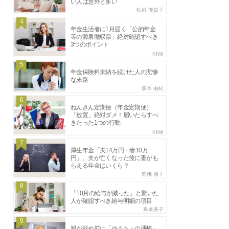
い人は意外と多い
稲村 優貴子
4
年金生活者に1月届く「公的年金
等の源泉徴収票」絶対確認すべき
3つのポイント
KIWI
5
年金保険料未納を続けた人の悲惨
な末路
森本 由紀
6
ねんきん定期便（年金定期便）
「放置」絶対ダメ！届いたらすべ
きたった1つの行動
KIWI
7
厚生年金「夫14万円・妻10万
円」、夫が亡くなった後に妻がも
らえる年金はいくら？
前佛 朋子
8
「10月の給与が減った」と驚いた
人が確認すべき給与明細の項目
舟本美子
9
親が死ぬ前に「ゆうちょの通帳」