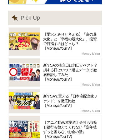
Pick Up
【愛沢えみりと考える】「富の最
大化」と「幸福の最大化」、投資
で目指すのはどっち？
【Money&YouTV】
Money＆You
新NISAの積立日は何日がベスト？
損する日はいつ？過去データで徹
底検証してみた
【Money&YouTV】
Money＆You
新NISAで買える「日本高配当株フ
ァンド」を徹底比較
【Money&YouTV】
Money＆You
【アニメ動画/本要約】会社も役所
も銀行も教えてくれない「定年後
ずっと困らないお金の話」
【Money&You TV】