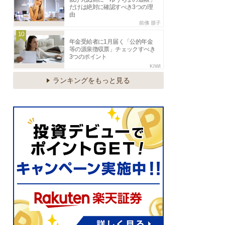
だけは絶対に確認すべき3つの理
由
前佛 朋子
10
年金受給者に1月届く「公的年金
等の源泉徴収票」チェックすべき
3つのポイント
KIWI
ランキングをもっと見る