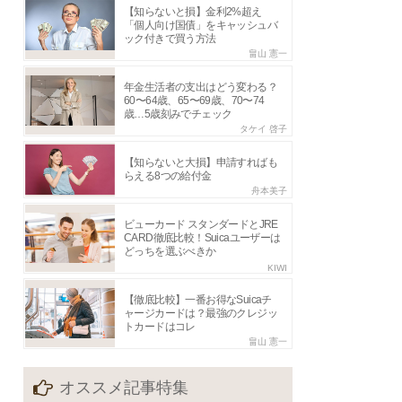
【知らないと損】金利2%超え
「個人向け国債」をキャッシュバ
ック付きで買う方法
畠山 憲一
年金生活者の支出はどう変わる？
60〜64歳、65〜69歳、70〜74
歳…5歳刻みでチェック
タケイ 啓子
【知らないと大損】申請すればも
らえる8つの給付金
舟本美子
ビューカード スタンダードとJRE
CARD徹底比較！Suicaユーザーは
どっちを選ぶべきか
KIWI
【徹底比較】一番お得なSuicaチ
ャージカードは？最強のクレジッ
トカードはコレ
畠山 憲一
オススメ記事特集