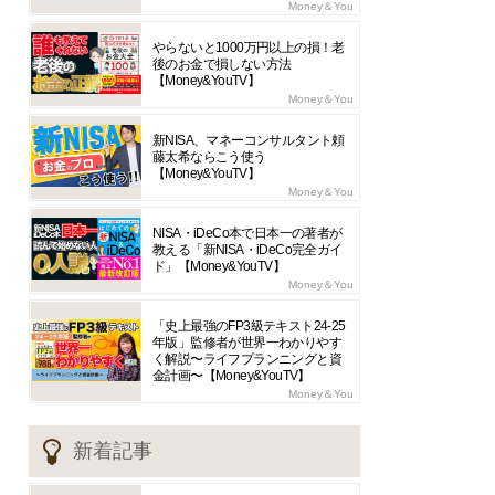
Money＆You
やらないと1000万円以上の損！老
後のお金で損しない方法
【Money&YouTV】
Money＆You
新NISA、マネーコンサルタント頼
藤太希ならこう使う
【Money&YouTV】
Money＆You
NISA・iDeCo本で日本一の著者が
教える「新NISA・iDeCo完全ガイ
ド」【Money&YouTV】
Money＆You
「史上最強のFP3級テキスト24-25
年版」監修者が世界一わかりやす
く解説〜ライフプランニングと資
金計画〜【Money&YouTV】
Money＆You
新着記事