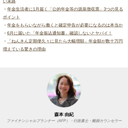
い末路
・
年金生活者に1月届く「公的年金等の源泉徴収票」3つの見る
ポイント
・
年金をもらいながら働くと確定申告が必要になるのは本当か
・
6月に届いた「年金振込通知書」確認しないとヤバイ！
・
「ねんきん定期便久々に見たら大幅増額」年金額が数十万円
増えている驚きの理由
森本 由紀
ファイナンシャルプランナー（AFP）・行政書士・離婚カウンセラー