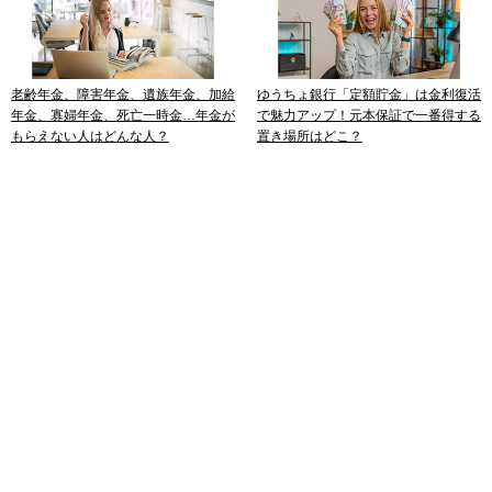
老齢年金、障害年金、遺族年金、加給
ゆうちょ銀行「定額貯金」は金利復活
年金、寡婦年金、死亡一時金…年金が
で魅力アップ！元本保証で一番得する
もらえない人はどんな人？
置き場所はどこ？