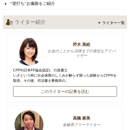
“逆打ち”お遍路をご紹介
ライター紹介
ライター一覧
杼木 美絵
お金のことから法律までの身近なアドバ
イザー
CFP®(日本FP協会認定)、行政書士
いざという時に社会保障のしくみが解らず困った経験からCFP®を
取得。その後、司法書士事務所の...
このライターの記事を読む
高橋 麻美
金融系フリーライター