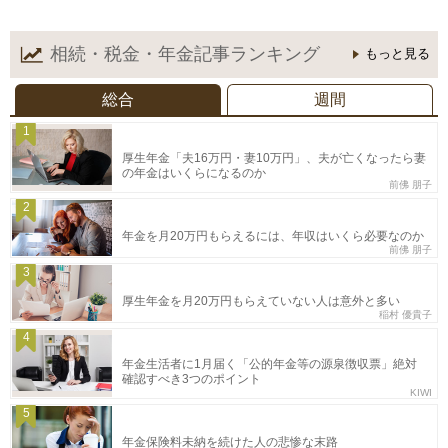
相続・税金・年金記事
ランキング
もっと見る
総合
週間
1
厚生年金「夫16万円・妻10万円」、夫が亡くなったら妻
の年金はいくらになるのか
前佛 朋子
2
年金を月20万円もらえるには、年収はいくら必要なのか
前佛 朋子
3
厚生年金を月20万円もらえていない人は意外と多い
稲村 優貴子
4
年金生活者に1月届く「公的年金等の源泉徴収票」絶対
確認すべき3つのポイント
KIWI
5
年金保険料未納を続けた人の悲惨な末路