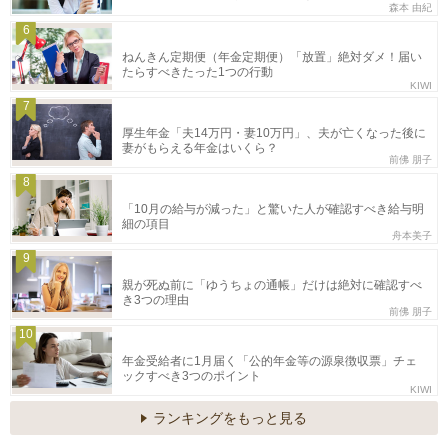
森本 由紀
6
ねんきん定期便（年金定期便）「放置」絶対ダメ！届い
たらすべきたった1つの行動
KIWI
7
厚生年金「夫14万円・妻10万円」、夫が亡くなった後に
妻がもらえる年金はいくら？
前佛 朋子
8
「10月の給与が減った」と驚いた人が確認すべき給与明
細の項目
舟本美子
9
親が死ぬ前に「ゆうちょの通帳」だけは絶対に確認すべ
き3つの理由
前佛 朋子
10
年金受給者に1月届く「公的年金等の源泉徴収票」チェ
ックすべき3つのポイント
KIWI
ランキングをもっと見る