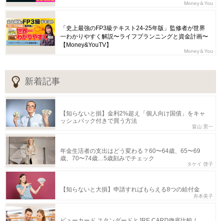
Money＆You
「史上最強のFP3級テキスト24-25年版」監修者が世界
一わかりやすく解説〜ライフプランニングと資金計画〜
【Money&YouTV】
Money＆You
新着記事
【知らないと損】金利2%超え「個人向け国債」をキャ
ッシュバック付きで買う方法
畠山 憲一
年金生活者の支出はどう変わる？60〜64歳、65〜69
歳、70〜74歳…5歳刻みでチェック
タケイ 啓子
【知らないと大損】申請すればもらえる8つの給付金
舟本美子
ビューカード スタンダードとJRE CARD徹底比較！