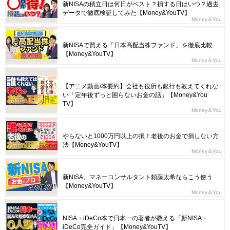
新NISAの積立日は何日がベスト？損する日はいつ？過去
データで徹底検証してみた【Money&YouTV】
Money＆You
新NISAで買える「日本高配当株ファンド」を徹底比較
【Money&YouTV】
Money＆You
【アニメ動画/本要約】会社も役所も銀行も教えてくれな
い「定年後ずっと困らないお金の話」【Money&You
TV】
Money＆You
やらないと1000万円以上の損！老後のお金で損しない方
法【Money&YouTV】
Money＆You
新NISA、マネーコンサルタント頼藤太希ならこう使う
【Money&YouTV】
Money＆You
NISA・iDeCo本で日本一の著者が教える「新NISA・
iDeCo完全ガイド」【Money&YouTV】