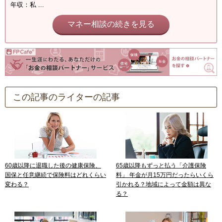
年収：私 ...
マネー相談の続きを見る
この記事のライターの記事
60歳以降に退職した後の健康保険、
65歳以降もずっと払う「介護保険
国保と任意継続で保険料はどれくらい
料」 年金が月15万円だったらいくら
変わる？
引かれる？地域によって金額は異な
る？