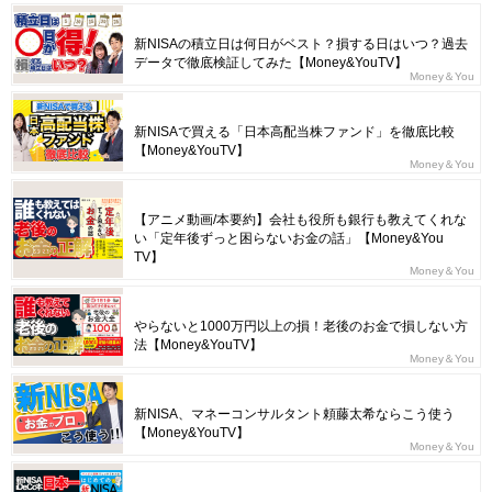
新NISAの積立日は何日がベスト？損する日はいつ？過去
データで徹底検証してみた【Money&YouTV】
Money＆You
新NISAで買える「日本高配当株ファンド」を徹底比較
【Money&YouTV】
Money＆You
【アニメ動画/本要約】会社も役所も銀行も教えてくれな
い「定年後ずっと困らないお金の話」【Money&You
TV】
Money＆You
やらないと1000万円以上の損！老後のお金で損しない方
法【Money&YouTV】
Money＆You
新NISA、マネーコンサルタント頼藤太希ならこう使う
【Money&YouTV】
Money＆You