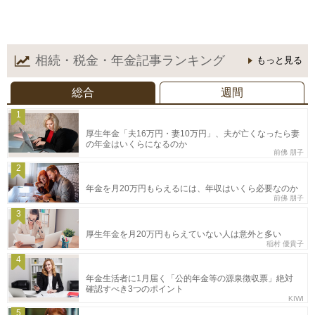
相続・税金・年金記事
ランキング
もっと見る
総合
週間
1
厚生年金「夫16万円・妻10万円」、夫が亡くなったら妻
の年金はいくらになるのか
前佛 朋子
2
年金を月20万円もらえるには、年収はいくら必要なのか
前佛 朋子
3
厚生年金を月20万円もらえていない人は意外と多い
稲村 優貴子
4
年金生活者に1月届く「公的年金等の源泉徴収票」絶対
確認すべき3つのポイント
KIWI
5