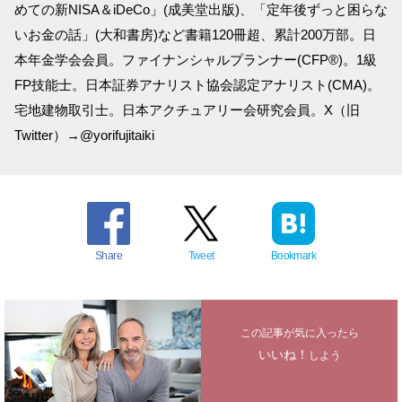
めての新NISA＆iDeCo」(成美堂出版)、「定年後ずっと困らな
いお金の話」(大和書房)など書籍120冊超、累計200万部。日
本年金学会会員。ファイナンシャルプランナー(CFP®)。1級
FP技能士。日本証券アナリスト協会認定アナリスト(CMA)。
宅地建物取引士。日本アクチュアリー会研究会員。X（旧
Twitter）→@yorifujitaiki
Share
Tweet
Bookmark
この記事が気に入ったら
いいね！
しよう