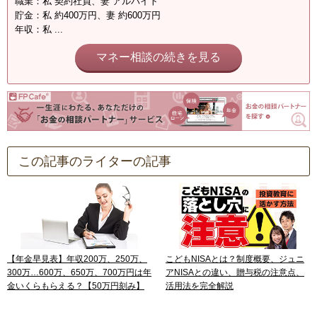
職業：私 契約社員、妻 アルバイト
貯金：私 約400万円、妻 約600万円
年収：私 ...
マネー相談の続きを見る
この記事のライターの記事
【年金早見表】年収200万、250万、
こどもNISAとは？制度概要、ジュニ
300万…600万、650万、700万円は年
アNISAとの違い、贈与税の注意点、
金いくらもらえる？【50万円刻み】
活用法を完全解説