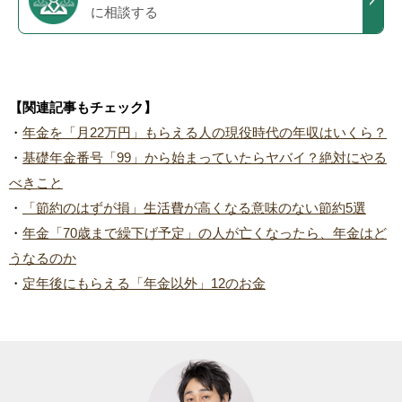
に相談する
【関連記事もチェック】
・
年金を「月22万円」もらえる人の現役時代の年収はいくら？
・
基礎年金番号「99」から始まっていたらヤバイ？絶対にやる
べきこと
・
「節約のはずが損」生活費が高くなる意味のない節約5選
・
年金「70歳まで繰下げ予定」の人が亡くなったら、年金はど
うなるのか
・
定年後にもらえる「年金以外」12のお金