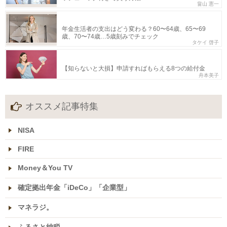
畠山 憲一
年金生活者の支出はどう変わる？60〜64歳、65〜69
歳、70〜74歳…5歳刻みでチェック
タケイ 啓子
【知らないと大損】申請すればもらえる8つの給付金
舟本美子
オススメ記事特集
NISA
FIRE
Money＆You TV
確定拠出年金「iDeCo」「企業型」
マネラジ。