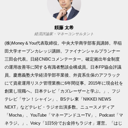
頼藤 太希
経済評論家・マネーコンサルタント
(株)Money＆You代表取締役。中央大学商学部客員講師。早稲
田大学オープンカレッジ講師。ファイナンシャルプランナー
三田会代表。日経CNBCコメンテーター。確定拠出年金制度
の運用改善等に関する有識者懇談会構成員。日本FP協会評議
員。慶應義塾大学経済学部卒業後、外資系生保のアフラック
にて資産運用リスク管理業務に6年間従事。2015年に現会社を
創業し現職へ。日本テレビ「カズレーザーと学ぶ。」、フジ
テレビ「サン！シャイン」、BSテレ東「NIKKEI NEWS
NEXT」などテレビ・ラジオ出演多数。ニュースメディア
「Mocha」、YouTube「マネーアンドユーTV」、Podcast「マ
ネラジ。」、Voicy「1日5分でお金持ちラジオ」運営。「はじ