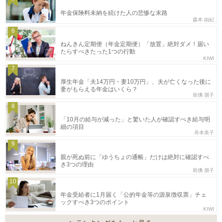
年金保険料未納を続けた人の悲惨な末路
森本 由紀
6
ねんきん定期便（年金定期便）「放置」絶対ダメ！届い
たらすべきたった1つの行動
KIWI
7
厚生年金「夫14万円・妻10万円」、夫が亡くなった後に
妻がもらえる年金はいくら？
前佛 朋子
8
「10月の給与が減った」と驚いた人が確認すべき給与明
細の項目
舟本美子
9
親が死ぬ前に「ゆうちょの通帳」だけは絶対に確認すべ
き3つの理由
前佛 朋子
10
年金受給者に1月届く「公的年金等の源泉徴収票」チェ
ックすべき3つのポイント
KIWI