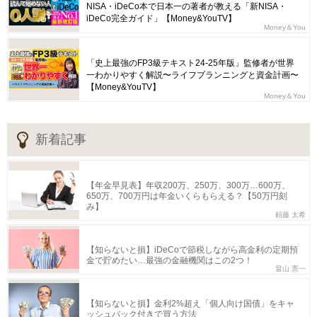
NISA・iDeCo本で日本一の著者が教える「新NISA・
iDeCo完全ガイド」【Money&YouTV】
Money＆You
「史上最強のFP3級テキスト24-25年版」監修者が世界
一わかりやすく解説〜ライフプランニングと資金計画〜
【Money&YouTV】
Money＆You
新着記事
【年金早見表】年収200万、250万、300万…600万、
650万、700万円は年金いくらもらえる？【50万円刻
み】
頼藤 太希
【知らないと損】iDeCoで節税しながら高金利の定期預
金で貯めたい…最強の金融機関はこの2つ！
畠山 憲一
【知らないと損】金利2%超え「個人向け国債」をキャ
ッシュバック付きで買う方法