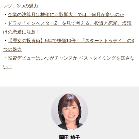
ング」3つの魅力
・
企業の決算月は株価にも影響大 では、何月が多いのか
・
ドラマ「インベスターZ」を見て考える、投資と恋愛。塩漬
けの恋愛に注意！
・
【歴女の投資術】5年で株価10倍！「スタートトゥデイ」の3
つの魅力
・
投資デビューはいつがチャンスか ベストタイミングを逃さな
い！
岡田 禎子