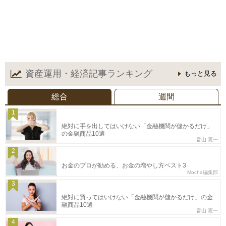
資産運用・経済記事
ランキング
もっと見る
総合
週間
1
絶対に手を出してはいけない「金融機関が儲かるだけ」
の金融商品10選
畠山 憲一
2
お金のプロが勧める、お金の増やし方ベスト3
Mocha編集部
3
絶対に買ってはいけない「金融機関が儲かるだけ」の金
融商品10選
畠山 憲一
4