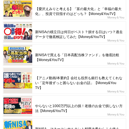
【愛沢えみりと考える】「富の最大化」と「幸福の最大
化」、投資で目指すのはどっち？【Money&YouTV】
Money＆You
新NISAの積立日は何日がベスト？損する日はいつ？過去
データで徹底検証してみた【Money&YouTV】
Money＆You
新NISAで買える「日本高配当株ファンド」を徹底比較
【Money&YouTV】
Money＆You
【アニメ動画/本要約】会社も役所も銀行も教えてくれな
い「定年後ずっと困らないお金の話」【Money&You
TV】
Money＆You
やらないと1000万円以上の損！老後のお金で損しない方
法【Money&YouTV】
Money＆You