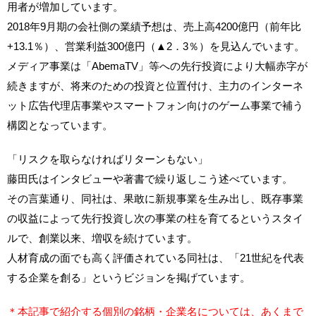
用者が増加しています。
2018年9月期の会社側の業績予想は、売上高4200億円（前年比
+13.1％）、営業利益300億円（▲2．3％）を見込んでいます。
メディア事業は「AbemaTV」等への先行投資により大幅赤字が
続きますが、将来のための投資と位置付け、主力のインターネ
ット広告代理店事業やスマートフォン向けのゲーム事業で補う
構図となっています。
「リスクを取らなければリターンもない」
藤田氏はインタビューや著書で繰り返しこう述べています。
その言葉通り、同社は、果敢に新規事業を生み出し、既存事業
の収益によって先行投資し次の事業の柱を育てるというスタイ
ルで、創業以来、増収を続けています。
人材育成の面でも高く評価されている同社は、「21世紀を代表
する企業を創る」というビジョンを掲げています。
＊本記事で紹介する個別の銘柄・企業名については、あくまで