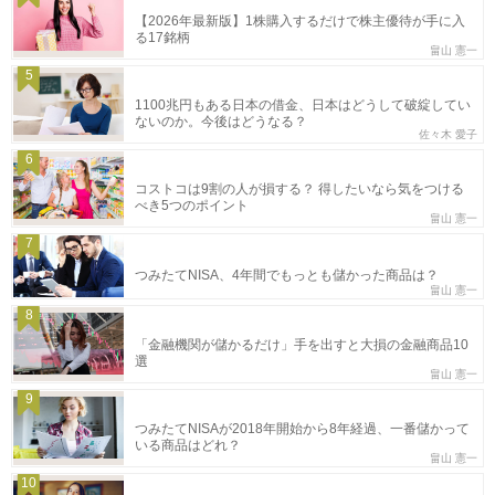
【2026年最新版】1株購入するだけで株主優待が手に入
る17銘柄
畠山 憲一
5
1100兆円もある日本の借金、日本はどうして破綻してい
ないのか。今後はどうなる？
佐々木 愛子
6
コストコは9割の人が損する？ 得したいなら気をつける
べき5つのポイント
畠山 憲一
7
つみたてNISA、4年間でもっとも儲かった商品は？
畠山 憲一
8
「金融機関が儲かるだけ」手を出すと大損の金融商品10
選
畠山 憲一
9
つみたてNISAが2018年開始から8年経過、一番儲かって
いる商品はどれ？
畠山 憲一
10