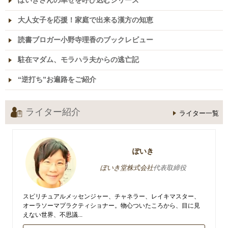
ぽいきさんの幸せを呼び込むシリーズ
大人女子を応援！家庭で出来る漢方の知恵
読書ブロガー小野寺理香のブックレビュー
駐在マダム、モラハラ夫からの逃亡記
“逆打ち”お遍路をご紹介
ライター紹介
ライター一覧
ぽいき
ぽいき堂株式会社
代表取締役
スピリチュアルメッセンジャー、チャネラー、レイキマスター、
オーラソーマプラクティショナー。物心ついたころから、目に見
えない世界、不思議...