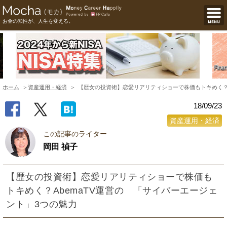
お金の知性が、人生を変える。
ホーム
資産運用・経済
【歴女の投資術】恋愛リアリティショーで株価もトキめく？A
18/09/23
資産運用・経済
この記事のライター
岡田 禎子
【歴女の投資術】恋愛リアリティショーで株価も
トキめく？AbemaTV運営の 「サイバーエージェ
ント」3つの魅力