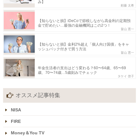
み】
頼藤 太希
【知らないと損】iDeCoで節税しながら高金利の定期預
金で貯めたい…最強の金融機関はこの2つ！
畠山 憲一
【知らないと損】金利2%超え「個人向け国債」をキャ
ッシュバック付きで買う方法
畠山 憲一
年金生活者の支出はどう変わる？60〜64歳、65〜69
歳、70〜74歳…5歳刻みでチェック
タケイ 啓子
オススメ記事特集
NISA
FIRE
Money＆You TV