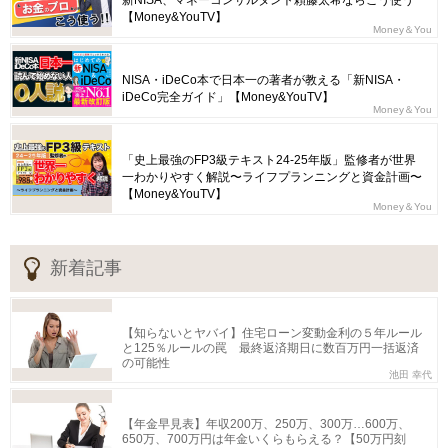
新NISA、マネーコンサルタント頼藤太希ならこう使う
【Money&YouTV】
Money＆You
NISA・iDeCo本で日本一の著者が教える「新NISA・
iDeCo完全ガイド」【Money&YouTV】
Money＆You
「史上最強のFP3級テキスト24-25年版」監修者が世界
一わかりやすく解説〜ライフプランニングと資金計画〜
【Money&YouTV】
Money＆You
新着記事
【知らないとヤバイ】住宅ローン変動金利の５年ルール
と125％ルールの罠 最終返済期日に数百万円一括返済
の可能性
池田 幸代
【年金早見表】年収200万、250万、300万…600万、
650万、700万円は年金いくらもらえる？【50万円刻