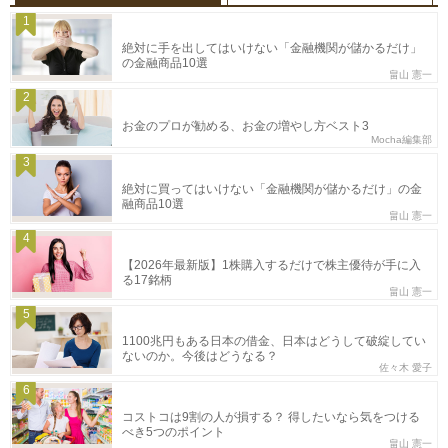
1
絶対に手を出してはいけない「金融機関が儲かるだけ」
の金融商品10選
畠山 憲一
2
お金のプロが勧める、お金の増やし方ベスト3
Mocha編集部
3
絶対に買ってはいけない「金融機関が儲かるだけ」の金
融商品10選
畠山 憲一
4
【2026年最新版】1株購入するだけで株主優待が手に入
る17銘柄
畠山 憲一
5
1100兆円もある日本の借金、日本はどうして破綻してい
ないのか。今後はどうなる？
佐々木 愛子
6
コストコは9割の人が損する？ 得したいなら気をつける
べき5つのポイント
畠山 憲一