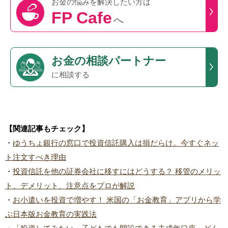
お金の悩みを
解決したい方は
FP Cafe
へ
お金の相談パートナー
に相談する
【関連記事もチェック】
・
ゆうちょ銀行の窓口で投資信託購入は損だらけ。今すぐネッ
ト注文すべき理由
・
投資信託を他の証券会社に移すにはどうする？ 移管のメリッ
ト、デメリット、注意点をプロが解説
・
お小遣いを投資で増やす！ 米国の「お金教育」アプリから学
ぶ日本版お金教育の実践法