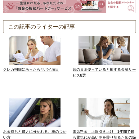
この記事のライターの記事
クレカ明細にあったらヤバイ項目
昔のまま使っていると損する金融サー
ビス8選
お金持ちと貧乏に分かれる、車のつか
電気料金「上限引き上げ」1年間で最
い方
も電気代が高い冬を乗り切るための節