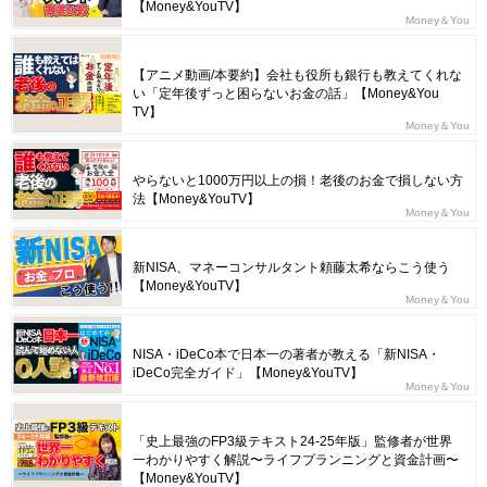
【Money&YouTV】
Money＆You
【アニメ動画/本要約】会社も役所も銀行も教えてくれな
い「定年後ずっと困らないお金の話」【Money&You
TV】
Money＆You
やらないと1000万円以上の損！老後のお金で損しない方
法【Money&YouTV】
Money＆You
新NISA、マネーコンサルタント頼藤太希ならこう使う
【Money&YouTV】
Money＆You
NISA・iDeCo本で日本一の著者が教える「新NISA・
iDeCo完全ガイド」【Money&YouTV】
Money＆You
「史上最強のFP3級テキスト24-25年版」監修者が世界
一わかりやすく解説〜ライフプランニングと資金計画〜
【Money&YouTV】