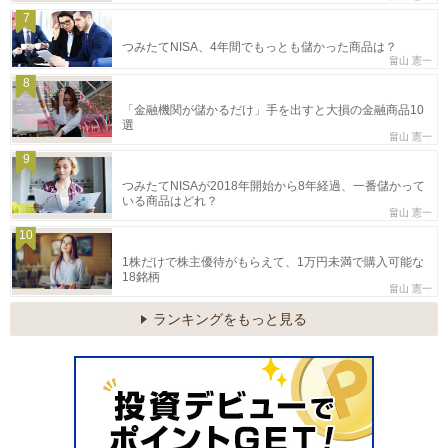
7
つみたてNISA、4年間でもっとも儲かった商品は？
畠山 憲一
8
「金融機関が儲かるだけ」手を出すと大損の金融商品10
選
畠山 憲一
9
つみたてNISAが2018年開始から8年経過、一番儲かって
いる商品はどれ？
畠山 憲一
10
1株だけで株主優待がもらえて、1万円未満で購入可能な
18銘柄
畠山 憲一
ランキングをもっと見る