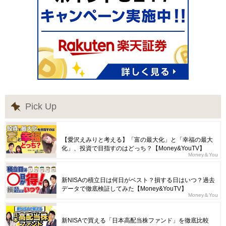
Pick Up
【愛沢えみりと考える】「富の最大化」と「幸福の最大
化」、投資で目指すのはどっち？【Money&YouTV】
Money＆You
新NISAの積立日は何日がベスト？損する日はいつ？過去
データで徹底検証してみた【Money&YouTV】
Money＆You
新NISAで買える「日本高配当株ファンド」を徹底比較