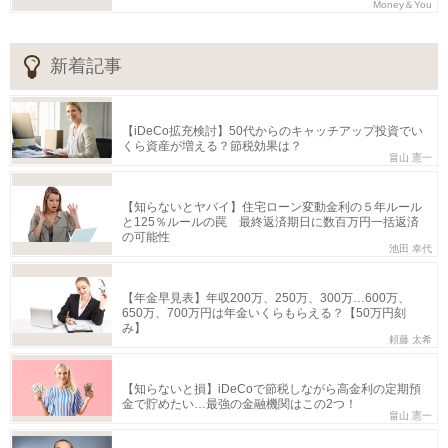
Money＆You
新着記事
【iDeCo拡充検討】50代からのキャッチアップ投資でい
くら資産が増える？節税効果は？
畠山 憲一
【知らないとヤバイ】住宅ローン変動金利の５年ルール
と125％ルールの罠 最終返済期日に数百万円一括返済
の可能性
池田 幸代
【年金早見表】年収200万、250万、300万…600万、
650万、700万円は年金いくらもらえる？【50万円刻
み】
頼藤 太希
【知らないと損】iDeCoで節税しながら高金利の定期預
金で貯めたい…最強の金融機関はこの2つ！
畠山 憲一