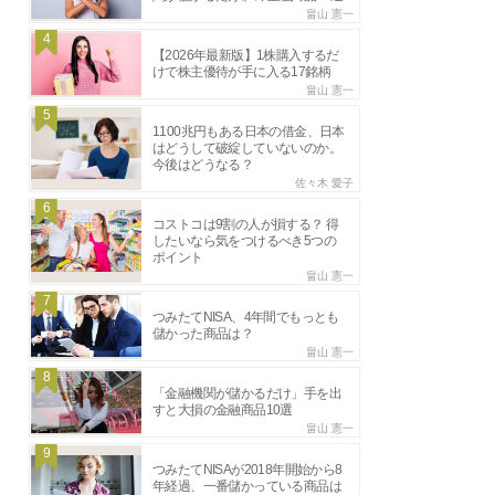
畠山 憲一
4
【2026年最新版】1株購入するだ
けで株主優待が手に入る17銘柄
畠山 憲一
5
1100兆円もある日本の借金、日本
はどうして破綻していないのか。
今後はどうなる？
佐々木 愛子
6
コストコは9割の人が損する？ 得
したいなら気をつけるべき5つの
ポイント
畠山 憲一
7
つみたてNISA、4年間でもっとも
儲かった商品は？
畠山 憲一
8
「金融機関が儲かるだけ」手を出
すと大損の金融商品10選
畠山 憲一
9
つみたてNISAが2018年開始から8
年経過、一番儲かっている商品は