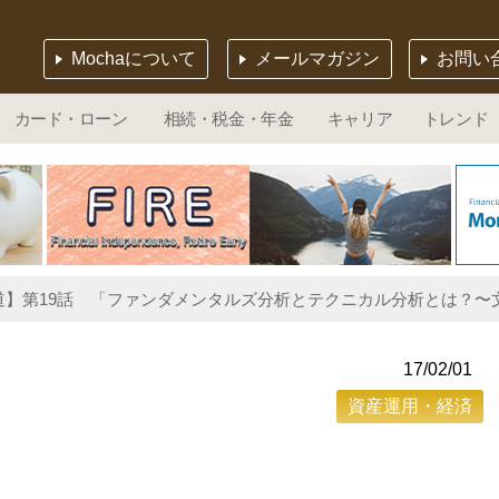
Mochaについて
メールマガジン
お問い
カード・ローン
相続・税金・年金
キャリア
トレンド
】第19話 「ファンダメンタルズ分析とテクニカル分析とは？〜文系
17/02/01
資産運用・経済