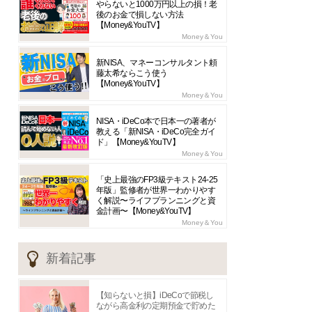
やらないと1000万円以上の損！老
後のお金で損しない方法
【Money&YouTV】
Money＆You
新NISA、マネーコンサルタント頼
藤太希ならこう使う
【Money&YouTV】
Money＆You
NISA・iDeCo本で日本一の著者が
教える「新NISA・iDeCo完全ガイ
ド」【Money&YouTV】
Money＆You
「史上最強のFP3級テキスト24-25
年版」監修者が世界一わかりやす
く解説〜ライフプランニングと資
金計画〜【Money&YouTV】
Money＆You
新着記事
【知らないと損】iDeCoで節税し
ながら高金利の定期預金で貯めた