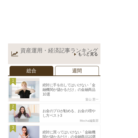
資産運用・経済記事
ランキング
もっと見る
総合
週間
1
絶対に手を出してはいけない「金
融機関が儲かるだけ」の金融商品
10選
畠山 憲一
2
お金のプロが勧める、お金の増や
し方ベスト3
Mocha編集部
3
絶対に買ってはいけない「金融機
関が儲かるだけ」の金融商品10選