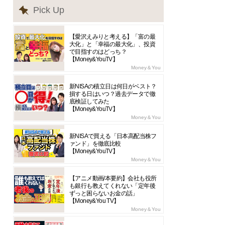
Pick Up
【愛沢えみりと考える】「富の最
大化」と「幸福の最大化」、投資
で目指すのはどっち？
【Money&YouTV】
Money＆You
新NISAの積立日は何日がベスト？
損する日はいつ？過去データで徹
底検証してみた
【Money&YouTV】
Money＆You
新NISAで買える「日本高配当株フ
ァンド」を徹底比較
【Money&YouTV】
Money＆You
【アニメ動画/本要約】会社も役所
も銀行も教えてくれない「定年後
ずっと困らないお金の話」
【Money&You TV】
Money＆You