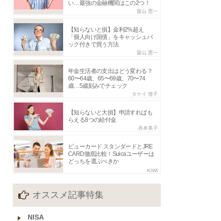
い…最強の金融機関はこの2つ！
畠山 憲一
【知らないと損】金利2%超え
「個人向け国債」をキャッシュバ
ック付きで買う方法
畠山 憲一
年金生活者の支出はどう変わる？
60〜64歳、65〜69歳、70〜74
歳…5歳刻みでチェック
タケイ 啓子
【知らないと大損】申請すればも
らえる8つの給付金
舟本美子
ビューカード スタンダードとJRE
CARD徹底比較！Suicaユーザーは
どっちを選ぶべきか
KIWI
オススメ記事特集
NISA