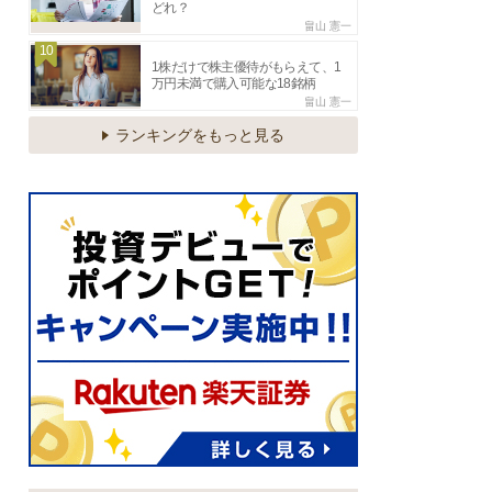
どれ？
畠山 憲一
10
1株だけで株主優待がもらえて、1
万円未満で購入可能な18銘柄
畠山 憲一
ランキングをもっと見る