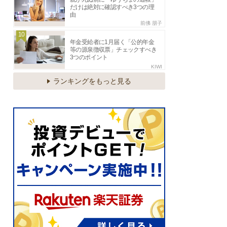
だけは絶対に確認すべき3つの理
由
前佛 朋子
10
年金受給者に1月届く「公的年金
等の源泉徴収票」チェックすべき
3つのポイント
KIWI
ランキングをもっと見る