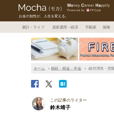
お金の知性が、人生を変える。
家計・ライフ
資産運用・経済
不動産
保険
ホーム
相続・税金・年金
給付消失・控
この記事のライター
鈴木靖子