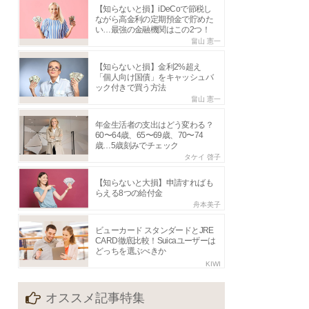
【知らないと損】iDeCoで節税し
ながら高金利の定期預金で貯めた
い…最強の金融機関はこの2つ！
畠山 憲一
【知らないと損】金利2%超え
「個人向け国債」をキャッシュバ
ック付きで買う方法
畠山 憲一
年金生活者の支出はどう変わる？
60〜64歳、65〜69歳、70〜74
歳…5歳刻みでチェック
タケイ 啓子
【知らないと大損】申請すればも
らえる8つの給付金
舟本美子
ビューカード スタンダードとJRE
CARD徹底比較！Suicaユーザーは
どっちを選ぶべきか
KIWI
オススメ記事特集