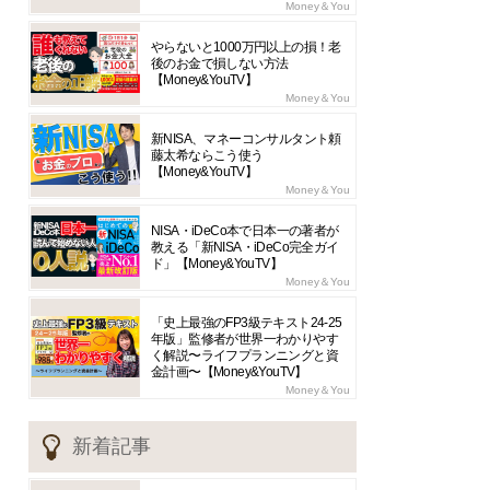
Money＆You
やらないと1000万円以上の損！老
後のお金で損しない方法
【Money&YouTV】
Money＆You
新NISA、マネーコンサルタント頼
藤太希ならこう使う
【Money&YouTV】
Money＆You
NISA・iDeCo本で日本一の著者が
教える「新NISA・iDeCo完全ガイ
ド」【Money&YouTV】
Money＆You
「史上最強のFP3級テキスト24-25
年版」監修者が世界一わかりやす
く解説〜ライフプランニングと資
金計画〜【Money&YouTV】
Money＆You
新着記事