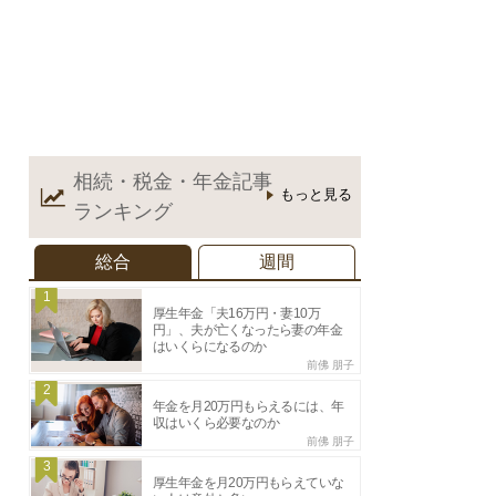
相続・税金・年金記事
もっと見る
ランキング
総合
週間
1
厚生年金「夫16万円・妻10万
円」、夫が亡くなったら妻の年金
はいくらになるのか
前佛 朋子
2
年金を月20万円もらえるには、年
収はいくら必要なのか
前佛 朋子
3
厚生年金を月20万円もらえていな