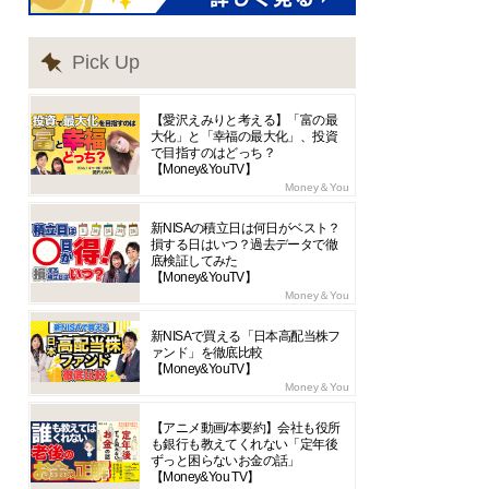
Pick Up
【愛沢えみりと考える】「富の最
大化」と「幸福の最大化」、投資
で目指すのはどっち？
【Money&YouTV】
Money＆You
新NISAの積立日は何日がベスト？
損する日はいつ？過去データで徹
底検証してみた
【Money&YouTV】
Money＆You
新NISAで買える「日本高配当株フ
ァンド」を徹底比較
【Money&YouTV】
Money＆You
【アニメ動画/本要約】会社も役所
も銀行も教えてくれない「定年後
ずっと困らないお金の話」
【Money&You TV】