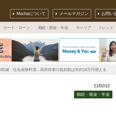
Mochaについて
メールマガジン
お問い
カード・ローン
相続・税金・年金
キャリア
トレンド
除削減・社会保険料増…高所得者の負担額は年約18万円増える
21/02/12
相続・税金・年金