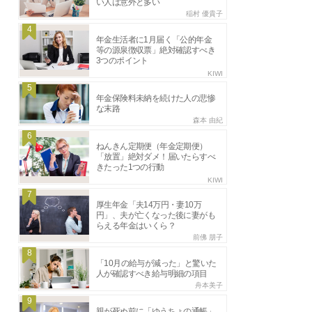
い人は意外と多い
稲村 優貴子
4
年金生活者に1月届く「公的年金
等の源泉徴収票」絶対確認すべき
3つのポイント
KIWI
5
年金保険料未納を続けた人の悲惨
な末路
森本 由紀
6
ねんきん定期便（年金定期便）
「放置」絶対ダメ！届いたらすべ
きたった1つの行動
KIWI
7
厚生年金「夫14万円・妻10万
円」、夫が亡くなった後に妻がも
らえる年金はいくら？
前佛 朋子
8
「10月の給与が減った」と驚いた
人が確認すべき給与明細の項目
舟本美子
9
親が死ぬ前に「ゆうちょの通帳」