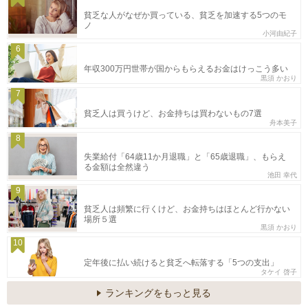
貧乏な人がなぜか買っている、貧乏を加速する5つのモ
ノ
小河由紀子
6
年収300万円世帯が国からもらえるお金はけっこう多い
黒須 かおり
7
貧乏人は買うけど、お金持ちは買わないもの7選
舟本美子
8
失業給付「64歳11か月退職」と「65歳退職」、もらえ
る金額は全然違う
池田 幸代
9
貧乏人は頻繁に行くけど、お金持ちはほとんど行かない
場所５選
黒須 かおり
10
定年後に払い続けると貧乏へ転落する「5つの支出」
タケイ 啓子
ランキングをもっと見る