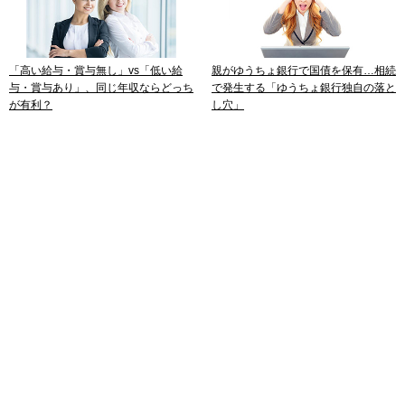
「高い給与・賞与無し」vs「低い給
親がゆうちょ銀行で国債を保有…相続
与・賞与あり」、同じ年収ならどっち
で発生する「ゆうちょ銀行独自の落と
が有利？
し穴」