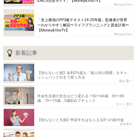
iDeCo完全ガイド」【Money&YouTV】
Money＆You
「史上最強のFP3級テキスト24-25年版」監修者が世界
一わかりやすく解説〜ライフプランニングと資金計画〜
【Money&YouTV】
Money＆You
新着記事
【知らないと損】金利2%超え「個人向け国債」をキャ
ッシュバック付きで買う方法
畠山 憲一
年金生活者の支出はどう変わる？60〜64歳、65〜69
歳、70〜74歳…5歳刻みでチェック
タケイ 啓子
【知らないと大損】申請すればもらえる8つの給付金
舟本美子