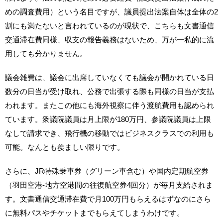
めの調査費用）という名目ですが、議員提出法案自体は全体の2
割にも満たないと言われているのが現状で、こちらも文書通信
交通滞在費同様、収支の報告義務はないため、万が一私的に流
用しても分かりません。
議会雑費は、議会に出席していなくても議会が開かれている日
数分の日当が受け取れ、公務で出張する際も同様の日当が支払
われます。またこの他にも海外視察に伴う渡航費用も認められ
ています。衆議院議員は月上限が180万円、参議院議員は上限
なしで請求でき、飛行機の移動ではビジネスクラスでの利用も
可能。なんとも羨ましい限りです。
さらに、JR特殊乗車券（グリーン車含む）や国内定期航空券
（羽田空港-地方空港間の往復航空券4回分）が毎月支給されま
す。文書通信交通滞在費で月100万円もらえるはずなのにさら
に無料パスやチケットまでもらえてしまうわけです。