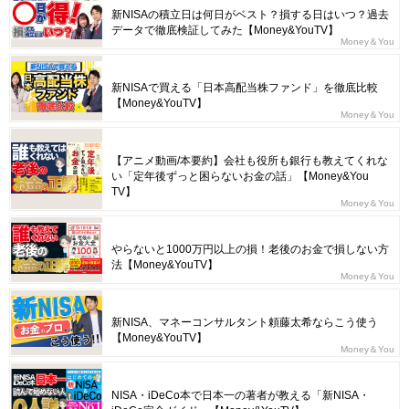
新NISAの積立日は何日がベスト？損する日はいつ？過去
データで徹底検証してみた【Money&YouTV】
Money＆You
新NISAで買える「日本高配当株ファンド」を徹底比較
【Money&YouTV】
Money＆You
【アニメ動画/本要約】会社も役所も銀行も教えてくれな
い「定年後ずっと困らないお金の話」【Money&You
TV】
Money＆You
やらないと1000万円以上の損！老後のお金で損しない方
法【Money&YouTV】
Money＆You
新NISA、マネーコンサルタント頼藤太希ならこう使う
【Money&YouTV】
Money＆You
NISA・iDeCo本で日本一の著者が教える「新NISA・