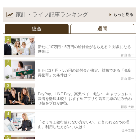
家計・ライフ記事
ランキング
もっと見る
総合
週間
1
新たに10万円・5万円の給付金がもらえる？ 対象になる
世帯は
畠山 憲一
2
新たに3万円・5万円の給付金が決定。対象である「低所
得世帯」の条件は？
畠山 憲一
3
PayPay、LINE Pay、楽天ペイ、d払い…キャッシュレス
決済を徹底比較！ おすすめアプリや高還元率の組み合わ
せ技をプロが解説
頼藤 太希
4
「ゆうちょ銀行使わない方がいい」と言われる5つの理
由。利用した方がいい人は？
金子圭都
5