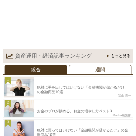
資産運用・経済記事
ランキング
もっと見る
総合
週間
1
絶対に手を出してはいけない「金融機関が儲かるだけ」
の金融商品10選
畠山 憲一
2
お金のプロが勧める、お金の増やし方ベスト3
Mocha編集部
3
絶対に買ってはいけない「金融機関が儲かるだけ」の金
融商品10選