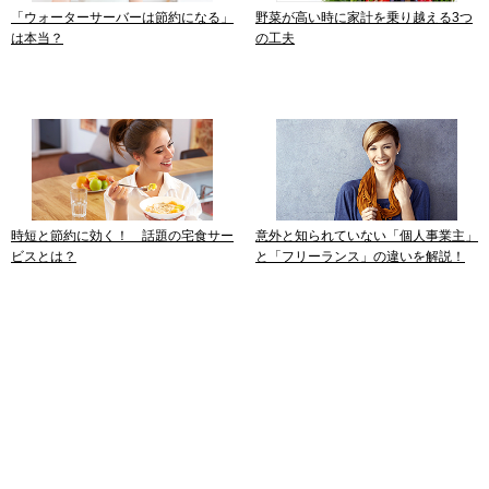
「ウォーターサーバーは節約になる」
野菜が高い時に家計を乗り越える3つ
は本当？
の工夫
時短と節約に効く！ 話題の宅食サー
意外と知られていない「個人事業主」
ビスとは？
と「フリーランス」の違いを解説！