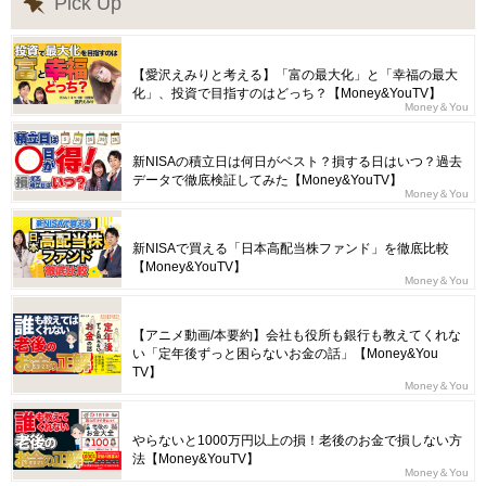
Pick Up
【愛沢えみりと考える】「富の最大化」と「幸福の最大
化」、投資で目指すのはどっち？【Money&YouTV】
Money＆You
新NISAの積立日は何日がベスト？損する日はいつ？過去
データで徹底検証してみた【Money&YouTV】
Money＆You
新NISAで買える「日本高配当株ファンド」を徹底比較
【Money&YouTV】
Money＆You
【アニメ動画/本要約】会社も役所も銀行も教えてくれな
い「定年後ずっと困らないお金の話」【Money&You
TV】
Money＆You
やらないと1000万円以上の損！老後のお金で損しない方
法【Money&YouTV】
Money＆You