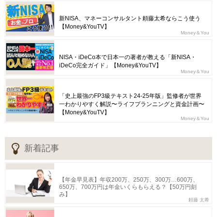
新NISA、マネーコンサルタント頼藤太希ならこう使う
【Money&YouTV】
Money＆You
NISA・iDeCo本で日本一の著者が教える「新NISA・
iDeCo完全ガイド」【Money&YouTV】
Money＆You
「史上最強のFP3級テキスト24-25年版」監修者が世界
一わかりやすく解説〜ライフプランニングと資金計画〜
【Money&YouTV】
Money＆You
新着記事
【年金早見表】年収200万、250万、300万…600万、
650万、700万円は年金いくらもらえる？【50万円刻
み】
頼藤 太希