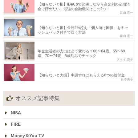
【知らないと損】iDeCoで節税しながら高金利の定期預
金で貯めたい…最強の金融機関はこの2つ！
畠山 憲一
【知らないと損】金利2%超え「個人向け国債」をキャ
ッシュバック付きで買う方法
畠山 憲一
年金生活者の支出はどう変わる？60〜64歳、65〜69
歳、70〜74歳…5歳刻みでチェック
タケイ 啓子
【知らないと大損】申請すればもらえる8つの給付金
舟本美子
オススメ記事特集
NISA
FIRE
Money＆You TV