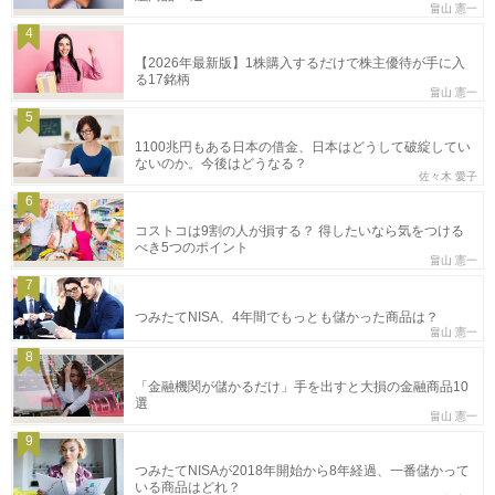
畠山 憲一
4
【2026年最新版】1株購入するだけで株主優待が手に入
る17銘柄
畠山 憲一
5
1100兆円もある日本の借金、日本はどうして破綻してい
ないのか。今後はどうなる？
佐々木 愛子
6
コストコは9割の人が損する？ 得したいなら気をつける
べき5つのポイント
畠山 憲一
7
つみたてNISA、4年間でもっとも儲かった商品は？
畠山 憲一
8
「金融機関が儲かるだけ」手を出すと大損の金融商品10
選
畠山 憲一
9
つみたてNISAが2018年開始から8年経過、一番儲かって
いる商品はどれ？