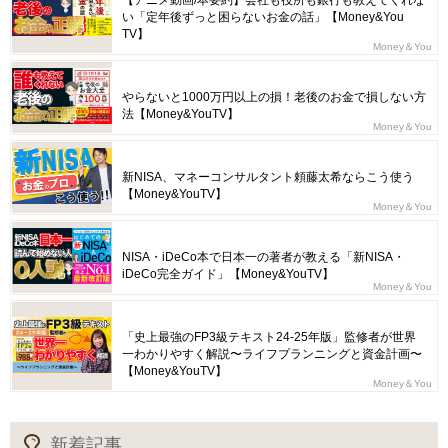
い「定年後ずっと困らないお金の話」【Money&You
TV】
Money＆You
やらないと1000万円以上の損！老後のお金で損しない方
法【Money&YouTV】
Money＆You
新NISA、マネーコンサルタント頼藤太希ならこう使う
【Money&YouTV】
Money＆You
NISA・iDeCo本で日本一の著者が教える「新NISA・
iDeCo完全ガイド」【Money&YouTV】
Money＆You
「史上最強のFP3級テキスト24-25年版」監修者が世界
一わかりやすく解説〜ライフプランニングと資金計画〜
【Money&YouTV】
Money＆You
新着記事