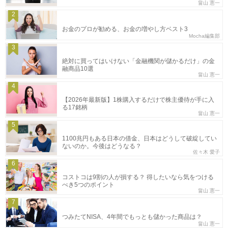
畠山 憲一
2
お金のプロが勧める、お金の増やし方ベスト3
Mocha編集部
3
絶対に買ってはいけない「金融機関が儲かるだけ」の金
融商品10選
畠山 憲一
4
【2026年最新版】1株購入するだけで株主優待が手に入
る17銘柄
畠山 憲一
5
1100兆円もある日本の借金、日本はどうして破綻してい
ないのか。今後はどうなる？
佐々木 愛子
6
コストコは9割の人が損する？ 得したいなら気をつける
べき5つのポイント
畠山 憲一
7
つみたてNISA、4年間でもっとも儲かった商品は？
畠山 憲一