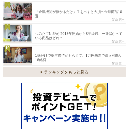
8
「金融機関が儲かるだけ」手を出すと大損の金融商品10
選
畠山 憲一
9
つみたてNISAが2018年開始から8年経過、一番儲かって
いる商品はどれ？
畠山 憲一
10
1株だけで株主優待がもらえて、1万円未満で購入可能な
18銘柄
畠山 憲一
ランキングをもっと見る