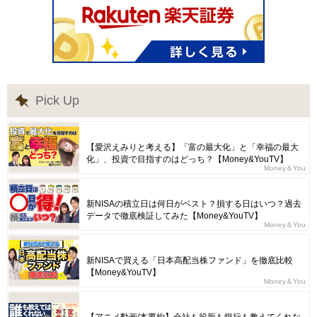
Pick Up
【愛沢えみりと考える】「富の最大化」と「幸福の最大
化」、投資で目指すのはどっち？【Money&YouTV】
Money＆You
新NISAの積立日は何日がベスト？損する日はいつ？過去
データで徹底検証してみた【Money&YouTV】
Money＆You
新NISAで買える「日本高配当株ファンド」を徹底比較
【Money&YouTV】
Money＆You
【アニメ動画/本要約】会社も役所も銀行も教えてくれな