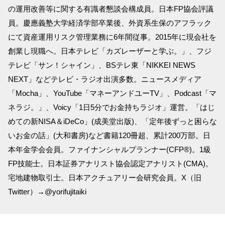
の運用改善等に関する有識者懇談会構成員。日本FP協会評議
員。慶應義塾大学経済学部卒業後、外資系生保のアフラック
にて資産運用リスク管理業務に6年間従事。2015年に現会社を
創業し現職へ。日本テレビ「カズレーザーと学ぶ。」、フジ
テレビ「サン！シャイン」、BSテレ東「NIKKEI NEWS
NEXT」などテレビ・ラジオ出演多数。ニュースメディア
「Mocha」、YouTube「マネーアンドユーTV」、Podcast「マ
ネラジ。」、Voicy「1日5分でお金持ちラジオ」運営。「はじ
めての新NISA＆iDeCo」(成美堂出版)、「定年後ずっと困らな
いお金の話」(大和書房)など書籍120冊超、累計200万部。日
本年金学会会員。ファイナンシャルプランナー(CFP®)。1級
FP技能士。日本証券アナリスト協会認定アナリスト(CMA)。
宅地建物取引士。日本アクチュアリー会研究会員。X（旧
Twitter）→@yorifujitaiki