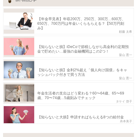
【年金早見表】年収200万、250万、300万…600万、
650万、700万円は年金いくらもらえる？【50万円刻
み】
頼藤 太希
【知らないと損】iDeCoで節税しながら高金利の定期預
金で貯めたい…最強の金融機関はこの2つ！
畠山 憲一
【知らないと損】金利2%超え「個人向け国債」をキャ
ッシュバック付きで買う方法
畠山 憲一
年金生活者の支出はどう変わる？60〜64歳、65〜69
歳、70〜74歳…5歳刻みでチェック
タケイ 啓子
【知らないと大損】申請すればもらえる8つの給付金
舟本美子