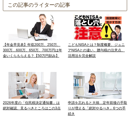
この記事のライターの記事
【年金早見表】年収200万、250万、
こどもNISAとは？制度概要、ジュニ
300万…600万、650万、700万円は年
アNISAとの違い、贈与税の注意点、
金いくらもらえる？【50万円刻み】
活用法を完全解説
2026年度の「住民税決定通知書」は
申請を忘れると大損…定年前後の手取
絶対確認、見るべきところはこの3点
りが増える「絶対やるべき」6つの手
続き