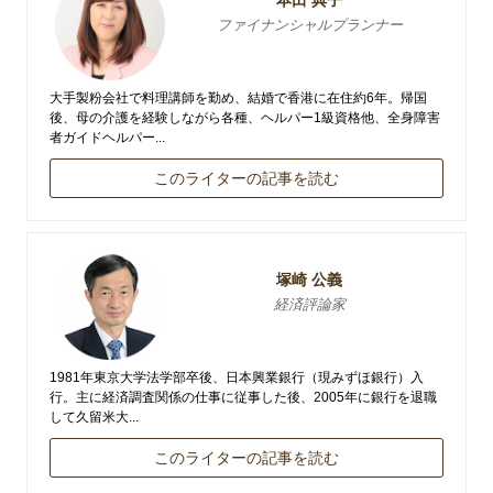
ファイナンシャルプランナー
大手製粉会社で料理講師を勤め、結婚で香港に在住約6年。帰国
後、母の介護を経験しながら各種、ヘルパー1級資格他、全身障害
者ガイドヘルパー...
このライターの記事を読む
塚崎 公義
経済評論家
1981年東京大学法学部卒後、日本興業銀行（現みずほ銀行）入
行。主に経済調査関係の仕事に従事した後、2005年に銀行を退職
して久留米大...
このライターの記事を読む