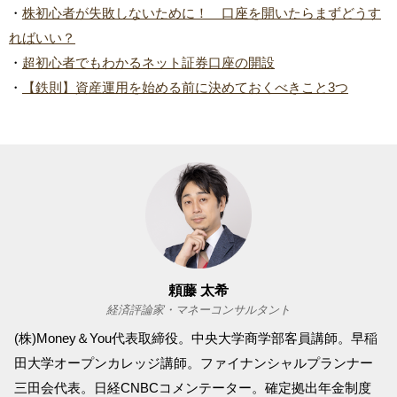
・
株初心者が失敗しないために！ 口座を開いたらまずどうす
ればいい？
・
超初心者でもわかるネット証券口座の開設
・
【鉄則】資産運用を始める前に決めておくべきこと3つ
頼藤 太希
経済評論家・マネーコンサルタント
(株)Money＆You代表取締役。中央大学商学部客員講師。早稲
田大学オープンカレッジ講師。ファイナンシャルプランナー
三田会代表。日経CNBCコメンテーター。確定拠出年金制度