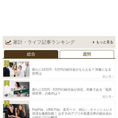
家計・ライフ記事
ランキング
もっと見る
総合
週間
1
新たに10万円・5万円の給付金がもらえる？ 対象になる
世帯は
畠山 憲一
2
新たに3万円・5万円の給付金が決定。対象である「低所
得世帯」の条件は？
畠山 憲一
3
PayPay、LINE Pay、楽天ペイ、d払い…キャッシュレス
決済を徹底比較！ おすすめアプリや高還元率の組み合わ
せ技をプロが解説