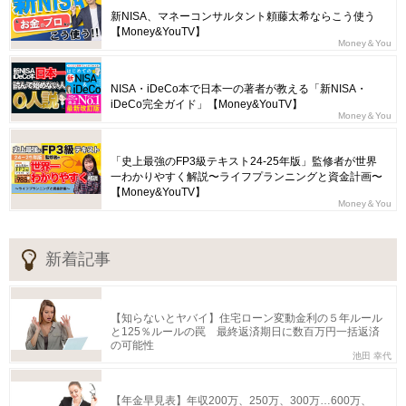
新NISA、マネーコンサルタント頼藤太希ならこう使う
【Money&YouTV】
Money＆You
NISA・iDeCo本で日本一の著者が教える「新NISA・
iDeCo完全ガイド」【Money&YouTV】
Money＆You
「史上最強のFP3級テキスト24-25年版」監修者が世界
一わかりやすく解説〜ライフプランニングと資金計画〜
【Money&YouTV】
Money＆You
新着記事
【知らないとヤバイ】住宅ローン変動金利の５年ルール
と125％ルールの罠 最終返済期日に数百万円一括返済
の可能性
池田 幸代
【年金早見表】年収200万、250万、300万…600万、