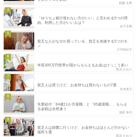
頼藤 太希
4
「ゆうちょ銀行使わない方がいい」と言われる5つの理
由。利用した方がいい人は？
金子圭都
5
貧乏な人がなぜか買っている、貧乏を加速する5つのモ
ノ
小河由紀子
6
年収300万円世帯が国からもらえるお金はけっこう多い
黒須 かおり
7
貧乏人は買うけど、お金持ちは買わないもの7選
舟本美子
8
失業給付「64歳11か月退職」と「65歳退職」、もらえ
る金額は全然違う
池田 幸代
9
貧乏人は頻繁に行くけど、お金持ちはほとんど行かない
場所５選
黒須 かおり