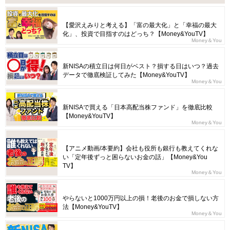
【愛沢えみりと考える】「富の最大化」と「幸福の最大
化」、投資で目指すのはどっち？【Money&YouTV】
Money＆You
新NISAの積立日は何日がベスト？損する日はいつ？過去
データで徹底検証してみた【Money&YouTV】
Money＆You
新NISAで買える「日本高配当株ファンド」を徹底比較
【Money&YouTV】
Money＆You
【アニメ動画/本要約】会社も役所も銀行も教えてくれな
い「定年後ずっと困らないお金の話」【Money&You
TV】
Money＆You
やらないと1000万円以上の損！老後のお金で損しない方
法【Money&YouTV】
Money＆You