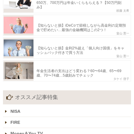
650万、700万円は年金いくらもらえる？【50万円刻
み】
頼藤 太希
【知らないと損】iDeCoで節税しながら高金利の定期預
金で貯めたい…最強の金融機関はこの2つ！
畠山 憲一
【知らないと損】金利2%超え「個人向け国債」をキャ
ッシュバック付きで買う方法
畠山 憲一
年金生活者の支出はどう変わる？60〜64歳、65〜69
歳、70〜74歳…5歳刻みでチェック
タケイ 啓子
オススメ記事特集
NISA
FIRE
Money＆You TV