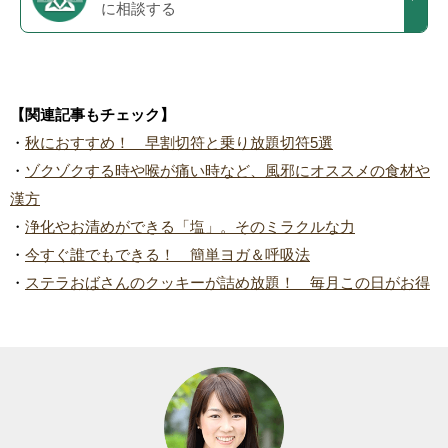
に相談する
【関連記事もチェック】
・
秋におすすめ！ 早割切符と乗り放題切符5選
・
ゾクゾクする時や喉が痛い時など、風邪にオススメの食材や
漢方
・
浄化やお清めができる「塩」。そのミラクルな力
・
今すぐ誰でもできる！ 簡単ヨガ＆呼吸法
・
ステラおばさんのクッキーが詰め放題！ 毎月この日がお得