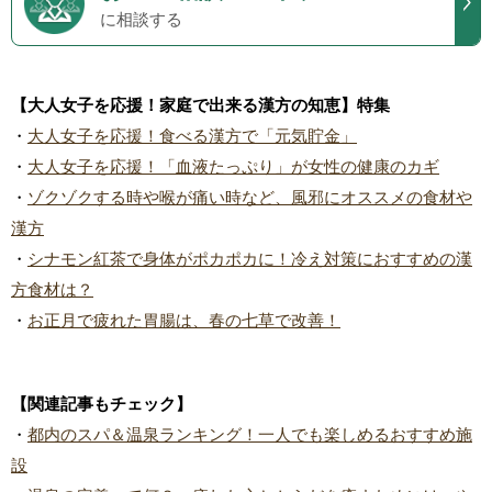
に相談する
【大人女子を応援！家庭で出来る漢方の知恵】特集
・
大人女子を応援！食べる漢方で「元気貯金」
・
大人女子を応援！「血液たっぷり」が女性の健康のカギ
・
ゾクゾクする時や喉が痛い時など、風邪にオススメの食材や
漢方
・
シナモン紅茶で身体がポカポカに！冷え対策におすすめの漢
方食材は？
・
お正月で疲れた胃腸は、春の七草で改善！
【関連記事もチェック】
・
都内のスパ＆温泉ランキング！一人でも楽しめるおすすめ施
設