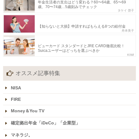
年金生活者の支出はどう変わる？60〜64歳、65〜69
歳、70〜74歳…5歳刻みでチェック
タケイ 啓子
【知らないと大損】申請すればもらえる8つの給付金
舟本美子
ビューカード スタンダードとJRE CARD徹底比較！
Suicaユーザーはどっちを選ぶべきか
KIWI
オススメ記事特集
NISA
FIRE
Money＆You TV
確定拠出年金「iDeCo」「企業型」
マネラジ。