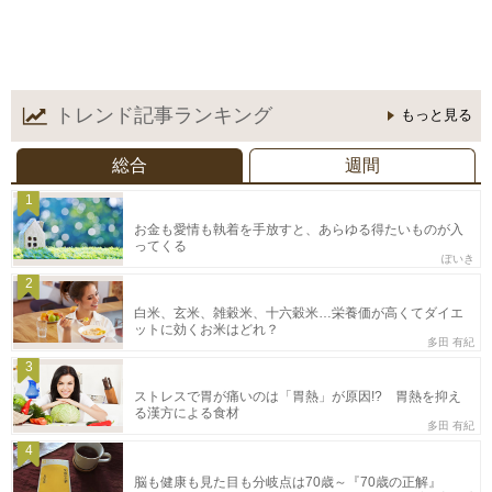
トレンド記事
ランキング
もっと見る
総合
週間
1
お金も愛情も執着を手放すと、あらゆる得たいものが入
ってくる
ぽいき
2
白米、玄米、雑穀米、十六穀米…栄養価が高くてダイエ
ットに効くお米はどれ？
多田 有紀
3
ストレスで胃が痛いのは「胃熱」が原因!? 胃熱を抑え
る漢方による食材
多田 有紀
4
脳も健康も見た目も分岐点は70歳～『70歳の正解』