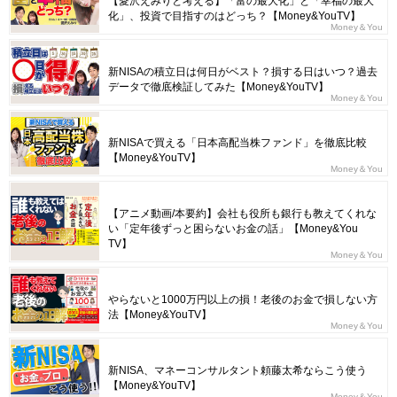
【愛沢えみりと考える】「富の最大化」と「幸福の最大
化」、投資で目指すのはどっち？【Money&YouTV】
Money＆You
新NISAの積立日は何日がベスト？損する日はいつ？過去
データで徹底検証してみた【Money&YouTV】
Money＆You
新NISAで買える「日本高配当株ファンド」を徹底比較
【Money&YouTV】
Money＆You
【アニメ動画/本要約】会社も役所も銀行も教えてくれな
い「定年後ずっと困らないお金の話」【Money&You
TV】
Money＆You
やらないと1000万円以上の損！老後のお金で損しない方
法【Money&YouTV】
Money＆You
新NISA、マネーコンサルタント頼藤太希ならこう使う
【Money&YouTV】
Money＆You