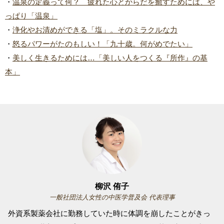
・
温泉の定義って何？ 疲れた心とからだを癒すためには、や
っぱり「温泉」
・
浄化やお清めができる「塩」。そのミラクルな力
・
怒るパワーがたのもしい！「九十歳。何がめでたい」
・
美しく生きるためには…「美しい人をつくる『所作』の基
本」
柳沢 侑子
一般社団法人女性の中医学普及会 代表理事
外資系製薬会社に勤務していた時に体調を崩したことがきっ