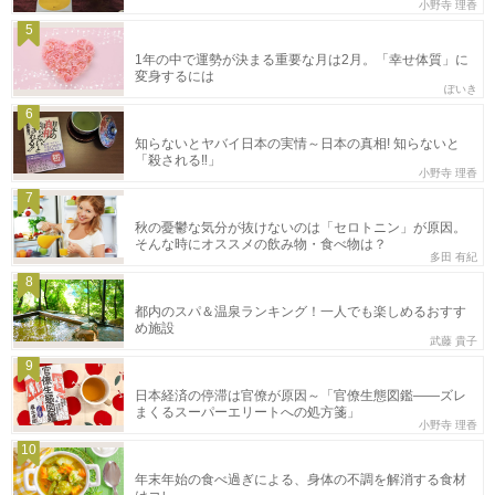
小野寺 理香
5
1年の中で運勢が決まる重要な月は2月。「幸せ体質」に
変身するには
ぽいき
6
知らないとヤバイ日本の実情～日本の真相! 知らないと
「殺される‼」
小野寺 理香
7
秋の憂鬱な気分が抜けないのは「セロトニン」が原因。
そんな時にオススメの飲み物・食べ物は？
多田 有紀
8
都内のスパ＆温泉ランキング！一人でも楽しめるおすす
め施設
武藤 貴子
9
日本経済の停滞は官僚が原因～「官僚生態図鑑――ズレ
まくるスーパーエリートへの処方箋」
小野寺 理香
10
年末年始の食べ過ぎによる、身体の不調を解消する食材