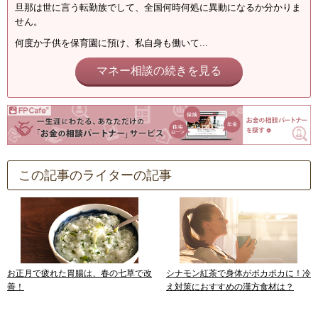
旦那は世に言う転勤族でして、全国何時何処に異動になるか分かりま
せん。
何度か子供を保育園に預け、私自身も働いて...
マネー相談の続きを見る
この記事のライターの記事
お正月で疲れた胃腸は、春の七草で改
シナモン紅茶で身体がポカポカに！冷
善！
え対策におすすめの漢方食材は？