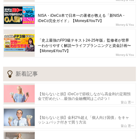
NISA・iDeCo本で日本一の著者が教える「新NISA・
iDeCo完全ガイド」【Money&YouTV】
Money＆You
「史上最強のFP3級テキスト24-25年版」監修者が世界
一わかりやすく解説〜ライフプランニングと資金計画〜
【Money&YouTV】
Money＆You
新着記事
【知らないと損】iDeCoで節税しながら高金利の定期預
金で貯めたい…最強の金融機関はこの2つ！
畠山 憲一
【知らないと損】金利2%超え「個人向け国債」をキャ
ッシュバック付きで買う方法
畠山 憲一