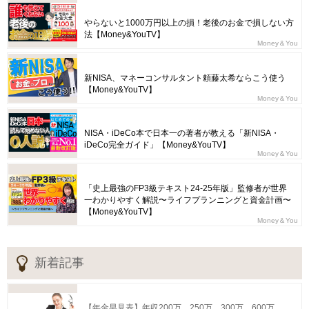
やらないと1000万円以上の損！老後のお金で損しない方
法【Money&YouTV】
Money＆You
新NISA、マネーコンサルタント頼藤太希ならこう使う
【Money&YouTV】
Money＆You
NISA・iDeCo本で日本一の著者が教える「新NISA・
iDeCo完全ガイド」【Money&YouTV】
Money＆You
「史上最強のFP3級テキスト24-25年版」監修者が世界
一わかりやすく解説〜ライフプランニングと資金計画〜
【Money&YouTV】
Money＆You
新着記事
【年金早見表】年収200万、250万、300万…600万、