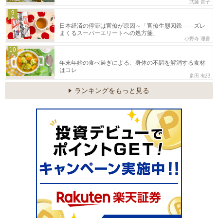
武藤 貴子
9
日本経済の停滞は官僚が原因～「官僚生態図鑑――ズレ
まくるスーパーエリートへの処方箋」
小野寺 理香
10
年末年始の食べ過ぎによる、身体の不調を解消する食材
はコレ
多田 有紀
ランキングをもっと見る