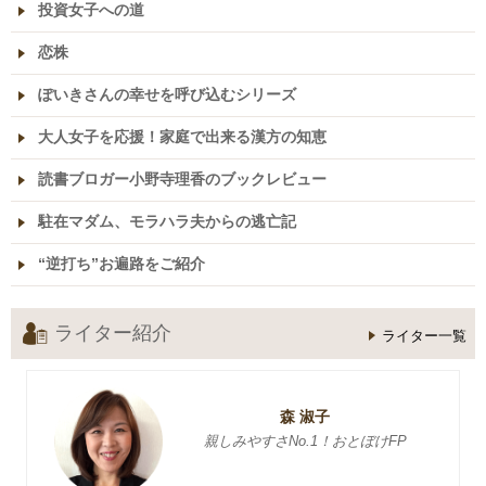
投資女子への道
恋株
ぽいきさんの幸せを呼び込むシリーズ
大人女子を応援！家庭で出来る漢方の知恵
読書ブロガー小野寺理香のブックレビュー
駐在マダム、モラハラ夫からの逃亡記
“逆打ち”お遍路をご紹介
ライター紹介
ライター一覧
森 淑子
親しみやすさNo.1！おとぼけFP