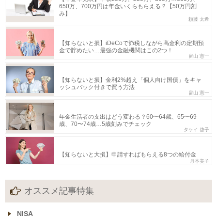
650万、700万円は年金いくらもらえる？【50万円刻
み】
頼藤 太希
【知らないと損】iDeCoで節税しながら高金利の定期預
金で貯めたい…最強の金融機関はこの2つ！
畠山 憲一
【知らないと損】金利2%超え「個人向け国債」をキャ
ッシュバック付きで買う方法
畠山 憲一
年金生活者の支出はどう変わる？60〜64歳、65〜69
歳、70〜74歳…5歳刻みでチェック
タケイ 啓子
【知らないと大損】申請すればもらえる8つの給付金
舟本美子
オススメ記事特集
NISA