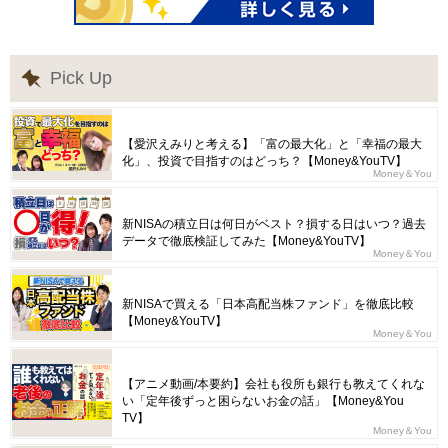
Pick Up
【愛沢えみりと考える】「富の最大化」と「幸福の最大
化」、投資で目指すのはどっち？【Money&YouTV】
Money＆You
新NISAの積立日は何日がベスト？損する日はいつ？過去
データで徹底検証してみた【Money&YouTV】
Money＆You
新NISAで買える「日本高配当株ファンド」を徹底比較
【Money&YouTV】
Money＆You
【アニメ動画/本要約】会社も役所も銀行も教えてくれな
い「定年後ずっと困らないお金の話」【Money&You
TV】
Money＆You