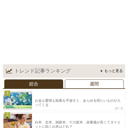
トレンド記事
ランキング
もっと見る
総合
週間
1
お金も愛情も執着を手放すと、あらゆる得たいものが入
ってくる
ぽいき
2
白米、玄米、雑穀米、十六穀米…栄養価が高くてダイエ
ットに効くお米はどれ？