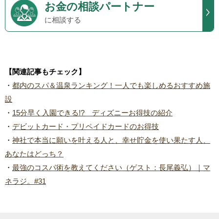
お金の相談パートナー
に相談する
【関連記事もチェック】
・
都内のスパ＆温泉ランキング！一人でも楽しめるおすすめ施
設
・
15分早く入園できる!? ディズニーお得技の紹介
・
デビットカード・プリペイドカードのお得技
・
神社で本当に願いを叶える人と、幸せ貯金を使い果たす人、
あなたはどっち？
・
最強のコスパ術を教えてください（ゲスト：長尾義弘）｜マ
ネラジ。#31