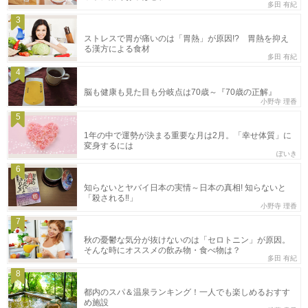
多田 有紀
3
ストレスで胃が痛いのは「胃熱」が原因!? 胃熱を抑え
る漢方による食材
多田 有紀
4
脳も健康も見た目も分岐点は70歳～『70歳の正解』
小野寺 理香
5
1年の中で運勢が決まる重要な月は2月。「幸せ体質」に
変身するには
ぽいき
6
知らないとヤバイ日本の実情～日本の真相! 知らないと
「殺される‼」
小野寺 理香
7
秋の憂鬱な気分が抜けないのは「セロトニン」が原因。
そんな時にオススメの飲み物・食べ物は？
多田 有紀
8
都内のスパ＆温泉ランキング！一人でも楽しめるおすす
め施設