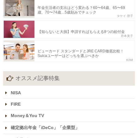
年金生活者の支出はどう変わる？60〜64歳、65〜69
歳、70〜74歳…5歳刻みでチェック
タケイ 啓子
【知らないと大損】申請すればもらえる8つの給付金
舟本美子
ビューカード スタンダードとJRE CARD徹底比較！
Suicaユーザーはどっちを選ぶべきか
KIWI
オススメ記事特集
NISA
FIRE
Money＆You TV
確定拠出年金「iDeCo」「企業型」