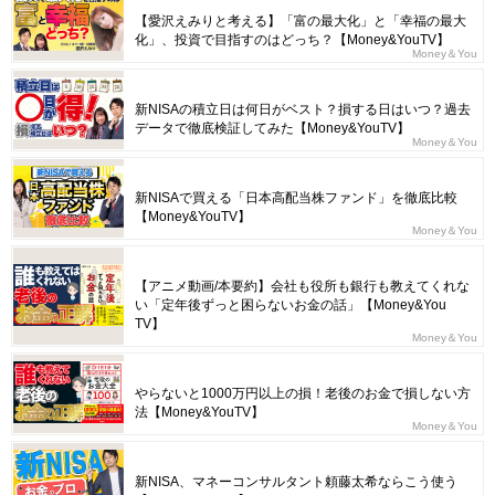
【愛沢えみりと考える】「富の最大化」と「幸福の最大
化」、投資で目指すのはどっち？【Money&YouTV】
Money＆You
新NISAの積立日は何日がベスト？損する日はいつ？過去
データで徹底検証してみた【Money&YouTV】
Money＆You
新NISAで買える「日本高配当株ファンド」を徹底比較
【Money&YouTV】
Money＆You
【アニメ動画/本要約】会社も役所も銀行も教えてくれな
い「定年後ずっと困らないお金の話」【Money&You
TV】
Money＆You
やらないと1000万円以上の損！老後のお金で損しない方
法【Money&YouTV】
Money＆You
新NISA、マネーコンサルタント頼藤太希ならこう使う