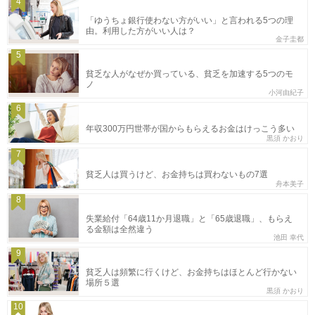
4
「ゆうちょ銀行使わない方がいい」と言われる5つの理
由。利用した方がいい人は？
金子圭都
5
貧乏な人がなぜか買っている、貧乏を加速する5つのモ
ノ
小河由紀子
6
年収300万円世帯が国からもらえるお金はけっこう多い
黒須 かおり
7
貧乏人は買うけど、お金持ちは買わないもの7選
舟本美子
8
失業給付「64歳11か月退職」と「65歳退職」、もらえ
る金額は全然違う
池田 幸代
9
貧乏人は頻繁に行くけど、お金持ちはほとんど行かない
場所５選
黒須 かおり
10