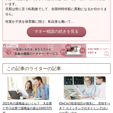
います。
旦那は世に言う転勤族でして、全国何時何処に異動になるか分かりま
せん。
何度か子供を保育園に預け、私自身も働いて...
マネー相談の続きを見る
この記事のライターの記事
2021年の退職金はいくら？ 大企業
iDeCoの投資信託が損失に…売却すべ
と中小企業で退職金の差は1600万円
き？ スイッチングのタイミングはい
超
つが良いのか