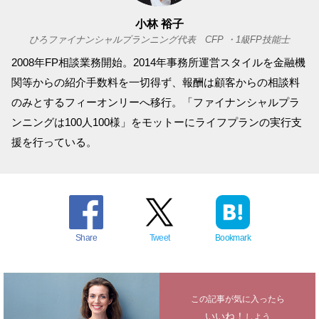
小林 裕子
ひろファイナンシャルプランニング代表 CFP ・1級FP技能士
2008年FP相談業務開始。2014年事務所運営スタイルを金融機
関等からの紹介手数料を一切得ず、報酬は顧客からの相談料
のみとするフィーオンリーへ移行。「ファイナンシャルプラ
ンニングは100人100様」をモットーにライフプランの実行支
援を行っている。
Share
Tweet
Bookmark
この記事が気に入ったら
いいね！
しよう