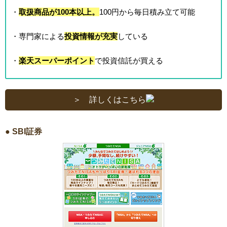
・
取扱商品が100本以上。
100円から毎日積み立て可能
・専門家による
投資情報が充実
している
・
楽天スーパーポイント
で投資信託が買える
＞ 詳しくはこちら
● SBI証券