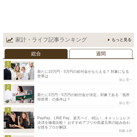
家計・ライフ記事
ランキング
もっと見る
総合
週間
1
新たに10万円・5万円の給付金がもらえる？ 対象になる
世帯は
畠山 憲一
2
新たに3万円・5万円の給付金が決定。対象である「低所
得世帯」の条件は？
畠山 憲一
3
PayPay、LINE Pay、楽天ペイ、d払い…キャッシュレス
決済を徹底比較！ おすすめアプリや高還元率の組み合わ
せ技をプロが解説
頼藤 太希