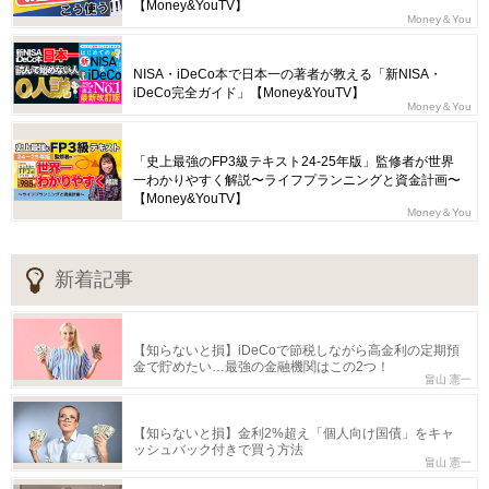
【Money&YouTV】
Money＆You
NISA・iDeCo本で日本一の著者が教える「新NISA・
iDeCo完全ガイド」【Money&YouTV】
Money＆You
「史上最強のFP3級テキスト24-25年版」監修者が世界
一わかりやすく解説〜ライフプランニングと資金計画〜
【Money&YouTV】
Money＆You
新着記事
【知らないと損】iDeCoで節税しながら高金利の定期預
金で貯めたい…最強の金融機関はこの2つ！
畠山 憲一
【知らないと損】金利2%超え「個人向け国債」をキャ
ッシュバック付きで買う方法
畠山 憲一