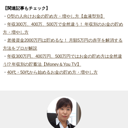
【関連記事もチェック】
・
O型の人向けお金の貯め方・増やし方【血液型別】
・
年収300万、400万、500万で全然違う！ 年収別のお金の貯め
方・増やし方
・
老後資金2000万円は貯めるな！ 月額5万円の赤字を解消する
方法をプロが解説
・
年収300万円、400万円、500万円ではお金の貯め方は全然違
う!? 年収別の貯蓄法【Money＆You TV】
・
40代・50代から始めるお金の貯め方・増やし方