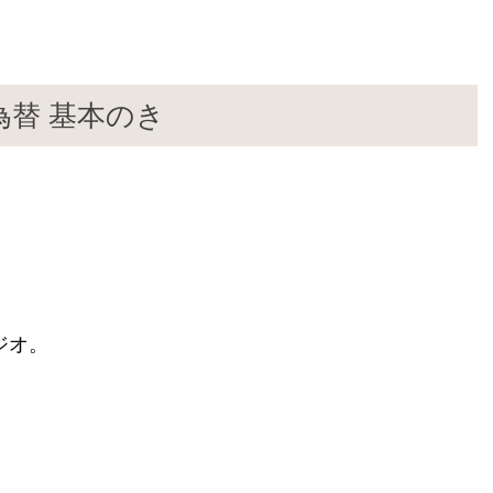
替 基本のき
。
。
ジオ。