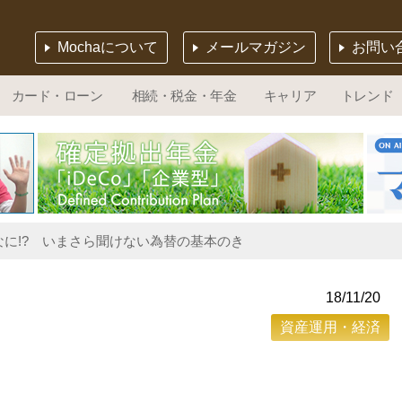
Mochaについて
メールマガジン
お問い
カード・ローン
相続・税金・年金
キャリア
トレンド
に!? いまさら聞けない為替の基本のき
18/11/20
資産運用・経済