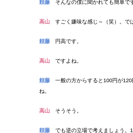
頼藤
そんなの僕に聞かれても簡単で
高山
すごく嫌味な感じ～（笑）。では1
頼藤
円高です。
高山
ですよね。
頼藤
一般の方からすると100円が12
ね。
高山
そうそう。
頼藤
でも逆の立場で考えましょう。10