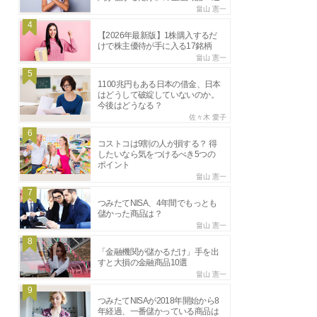
畠山 憲一
4
【2026年最新版】1株購入するだ
けで株主優待が手に入る17銘柄
畠山 憲一
5
1100兆円もある日本の借金、日本
はどうして破綻していないのか。
今後はどうなる？
佐々木 愛子
6
コストコは9割の人が損する？ 得
したいなら気をつけるべき5つの
ポイント
畠山 憲一
7
つみたてNISA、4年間でもっとも
儲かった商品は？
畠山 憲一
8
「金融機関が儲かるだけ」手を出
すと大損の金融商品10選
畠山 憲一
9
つみたてNISAが2018年開始から8
年経過、一番儲かっている商品は