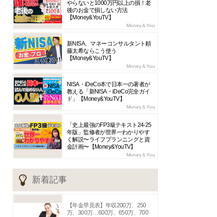
やらないと1000万円以上の損！老
後のお金で損しない方法
【Money&YouTV】
Money＆You
新NISA、マネーコンサルタント頼
藤太希ならこう使う
【Money&YouTV】
Money＆You
NISA・iDeCo本で日本一の著者が
教える「新NISA・iDeCo完全ガイ
ド」【Money&YouTV】
Money＆You
「史上最強のFP3級テキスト24-25
年版」監修者が世界一わかりやす
く解説〜ライフプランニングと資
金計画〜【Money&YouTV】
Money＆You
新着記事
【年金早見表】年収200万、250
万、300万…600万、650万、700