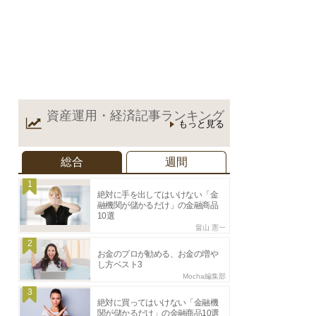
資産運用・経済記事
ランキング
もっと見る
総合
週間
1
絶対に手を出してはいけない「金
融機関が儲かるだけ」の金融商品
10選
畠山 憲一
2
お金のプロが勧める、お金の増や
し方ベスト3
Mocha編集部
3
絶対に買ってはいけない「金融機
関が儲かるだけ」の金融商品10選