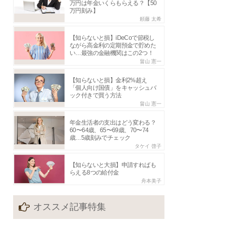
万円は年金いくらもらえる？【50
万円刻み】
頼藤 太希
【知らないと損】iDeCoで節税し
ながら高金利の定期預金で貯めた
い…最強の金融機関はこの2つ！
畠山 憲一
【知らないと損】金利2%超え
「個人向け国債」をキャッシュバ
ック付きで買う方法
畠山 憲一
年金生活者の支出はどう変わる？
60〜64歳、65〜69歳、70〜74
歳…5歳刻みでチェック
タケイ 啓子
【知らないと大損】申請すればも
らえる8つの給付金
舟本美子
オススメ記事特集