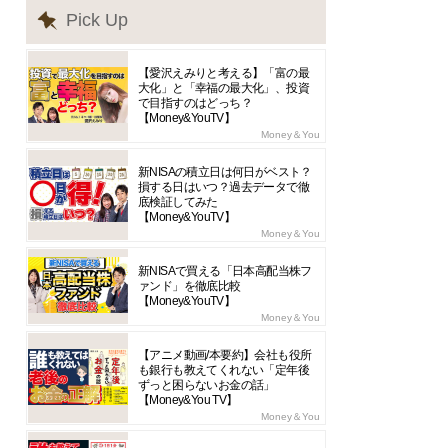
Pick Up
【愛沢えみりと考える】「富の最
大化」と「幸福の最大化」、投資
で目指すのはどっち？
【Money&YouTV】
Money＆You
新NISAの積立日は何日がベスト？
損する日はいつ？過去データで徹
底検証してみた
【Money&YouTV】
Money＆You
新NISAで買える「日本高配当株フ
ァンド」を徹底比較
【Money&YouTV】
Money＆You
【アニメ動画/本要約】会社も役所
も銀行も教えてくれない「定年後
ずっと困らないお金の話」
【Money&You TV】
Money＆You