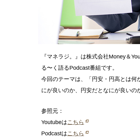
『マネラジ。』は株式会社Money＆Y
る〜く語るPodcast番組です。
今回のテーマは、「円安・円高とは何
にが良いのか、円安だとなにが良いの
参照元：
Youtubeは
こちら
Podcastは
こちら