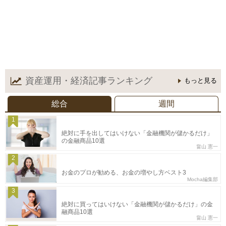
資産運用・経済記事
ランキング
もっと見る
総合
週間
1
絶対に手を出してはいけない「金融機関が儲かるだけ」
の金融商品10選
畠山 憲一
2
お金のプロが勧める、お金の増やし方ベスト3
Mocha編集部
3
絶対に買ってはいけない「金融機関が儲かるだけ」の金
融商品10選
畠山 憲一