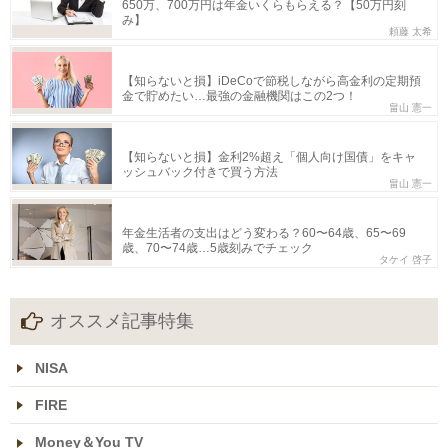
650万、700万円は年金いくらもらえる？【50万円刻
み】
頼藤 太希
【知らないと損】iDeCoで節税しながら高金利の定期預
金で貯めたい…最強の金融機関はこの2つ！
畠山 憲一
【知らないと損】金利2%超え「個人向け国債」をキャ
ッシュバック付きで買う方法
畠山 憲一
年金生活者の支出はどう変わる？60〜64歳、65〜69
歳、70〜74歳…5歳刻みでチェック
タケイ 啓子
オススメ記事特集
NISA
FIRE
Money＆You TV