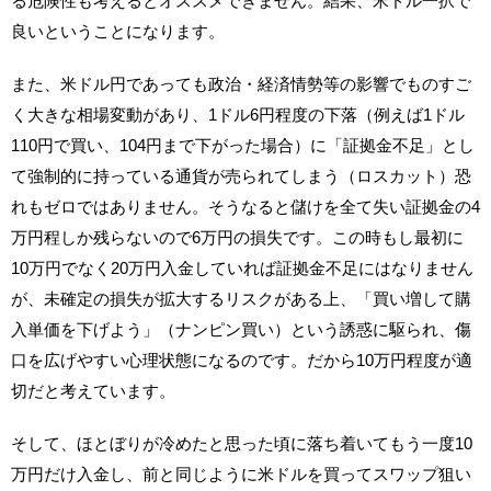
る危険性も考えるとオススメできません。結果、米ドル一択で
良いということになります。
また、米ドル円であっても政治・経済情勢等の影響でものすご
く大きな相場変動があり、1ドル6円程度の下落（例えば1ドル
110円で買い、104円まで下がった場合）に「証拠金不足」とし
て強制的に持っている通貨が売られてしまう（ロスカット）恐
れもゼロではありません。そうなると儲けを全て失い証拠金の4
万円程しか残らないので6万円の損失です。この時もし最初に
10万円でなく20万円入金していれば証拠金不足にはなりません
が、未確定の損失が拡大するリスクがある上、「買い増して購
入単価を下げよう」（ナンピン買い）という誘惑に駆られ、傷
口を広げやすい心理状態になるのです。だから10万円程度が適
切だと考えています。
そして、ほとぼりが冷めたと思った頃に落ち着いてもう一度10
万円だけ入金し、前と同じように米ドルを買ってスワップ狙い