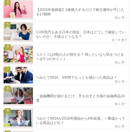
4
【2026年最新版】1株購入するだけで株主優待が手に入
る17銘柄
畠山 憲一
5
1100兆円もある日本の借金、日本はどうして破綻してい
ないのか。今後はどうなる？
佐々木 愛子
6
コストコは9割の人が損する？ 得したいなら気をつける
べき5つのポイント
畠山 憲一
7
つみたてNISA、4年間でもっとも儲かった商品は？
畠山 憲一
8
「金融機関が儲かるだけ」手を出すと大損の金融商品10
選
畠山 憲一
9
つみたてNISAが2018年開始から8年経過、一番儲かって
いる商品はどれ？
畠山 憲一