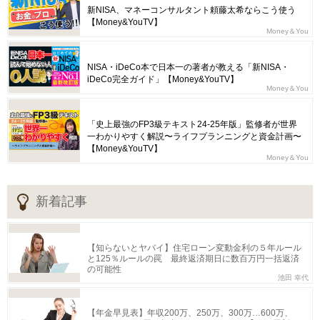
新NISA、マネーコンサルタント頼藤太希ならこう使う
【Money&YouTV】
Money＆You
NISA・iDeCo本で日本一の著者が教える「新NISA・
iDeCo完全ガイド」【Money&YouTV】
Money＆You
「史上最強のFP3級テキスト24-25年版」監修者が世界
一わかりやすく解説〜ライフプランニングと資金計画〜
【Money&YouTV】
Money＆You
新着記事
【知らないとヤバイ】住宅ローン変動金利の５年ルール
と125％ルールの罠 最終返済期日に数百万円一括返済
の可能性
池田 幸代
【年金早見表】年収200万、250万、300万…600万、