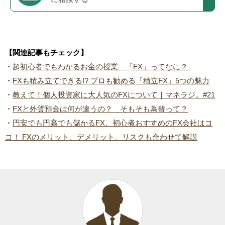
【関連記事もチェック】
・
超初心者でもわかるお金の授業 「FX」ってなに？
・
FXも積み立てできる!? プロも勧める「積立FX」5つの魅力
・
教えて！個人投資家に大人気のFXについて｜マネラジ。#21
・
FXと外貨預金は何が違うの？ そもそも為替って？
・
円安でも円高でも儲かるFX、初心者おすすめのFX会社はコ
コ！ FXのメリット、デメリット、リスクも合わせて解説