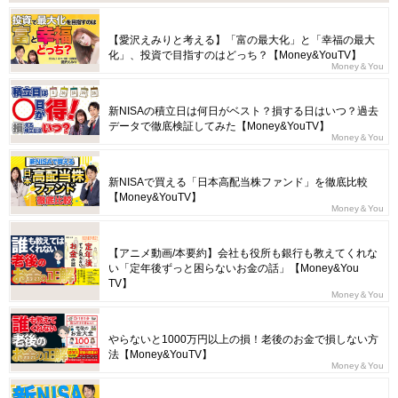
【愛沢えみりと考える】「富の最大化」と「幸福の最大
化」、投資で目指すのはどっち？【Money&YouTV】
Money＆You
新NISAの積立日は何日がベスト？損する日はいつ？過去
データで徹底検証してみた【Money&YouTV】
Money＆You
新NISAで買える「日本高配当株ファンド」を徹底比較
【Money&YouTV】
Money＆You
【アニメ動画/本要約】会社も役所も銀行も教えてくれな
い「定年後ずっと困らないお金の話」【Money&You
TV】
Money＆You
やらないと1000万円以上の損！老後のお金で損しない方
法【Money&YouTV】
Money＆You