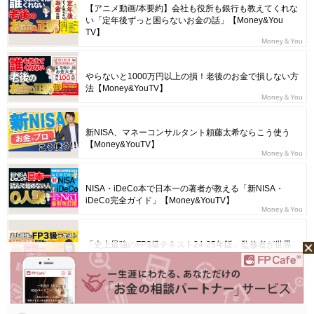
【アニメ動画/本要約】会社も役所も銀行も教えてくれな
い「定年後ずっと困らないお金の話」【Money&You
TV】
Money＆You
やらないと1000万円以上の損！老後のお金で損しない方
法【Money&YouTV】
Money＆You
新NISA、マネーコンサルタント頼藤太希ならこう使う
【Money&YouTV】
Money＆You
NISA・iDeCo本で日本一の著者が教える「新NISA・
iDeCo完全ガイド」【Money&YouTV】
Money＆You
「史上最強のFP3級テキスト24-25年版」監修者が世界
一わかりやすく解説〜ライフプランニングと資金計画〜
【Money&YouTV】
Money＆You