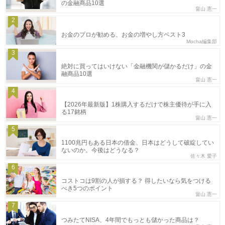
の金融商品10選
畠山 憲一
2
お金のプロが勧める、お金の増やし方ベスト3
Mocha編集部
3
絶対に買ってはいけない「金融機関が儲かるだけ」の金
融商品10選
畠山 憲一
4
【2026年最新版】1株購入するだけで株主優待が手に入
る17銘柄
畠山 憲一
5
1100兆円もある日本の借金、日本はどうして破綻してい
ないのか。今後はどうなる？
佐々木 愛子
6
コストコは9割の人が損する？ 得したいなら気をつける
べき5つのポイント
畠山 憲一
7
つみたてNISA、4年間でもっとも儲かった商品は？