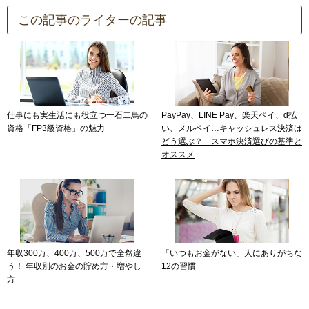
この記事のライターの記事
仕事にも実生活にも役立つ一石二鳥の
PayPay、LINE Pay、楽天ペイ、d払
資格「FP3級資格」の魅力
い、メルペイ…キャッシュレス決済は
どう選ぶ？ スマホ決済選びの基準と
オススメ
年収300万、400万、500万で全然違
「いつもお金がない」人にありがちな
う！ 年収別のお金の貯め方・増やし
12の習慣
方