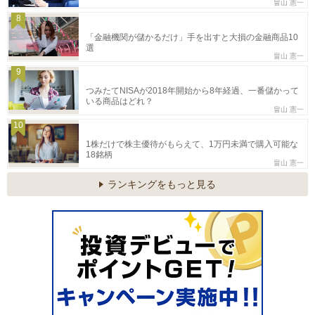
畠山 憲一
8
「金融機関が儲かるだけ」手を出すと大損の金融商品10
選
畠山 憲一
9
つみたてNISAが2018年開始から8年経過、一番儲かって
いる商品はどれ？
畠山 憲一
10
1株だけで株主優待がもらえて、1万円未満で購入可能な
18銘柄
畠山 憲一
ランキングをもっと見る