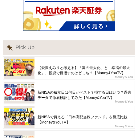
Pick Up
【愛沢えみりと考える】「富の最大化」と「幸福の最大
化」、投資で目指すのはどっち？【Money&YouTV】
Money＆You
新NISAの積立日は何日がベスト？損する日はいつ？過去
データで徹底検証してみた【Money&YouTV】
Money＆You
新NISAで買える「日本高配当株ファンド」を徹底比較
【Money&YouTV】
Money＆You