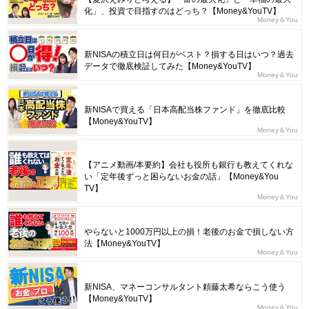
化」、投資で目指すのはどっち？【Money&YouTV】
Money＆You
新NISAの積立日は何日がベスト？損する日はいつ？過去
データで徹底検証してみた【Money&YouTV】
Money＆You
新NISAで買える「日本高配当株ファンド」を徹底比較
【Money&YouTV】
Money＆You
【アニメ動画/本要約】会社も役所も銀行も教えてくれな
い「定年後ずっと困らないお金の話」【Money&You
TV】
Money＆You
やらないと1000万円以上の損！老後のお金で損しない方
法【Money&YouTV】
Money＆You
新NISA、マネーコンサルタント頼藤太希ならこう使う
【Money&YouTV】
Money＆You