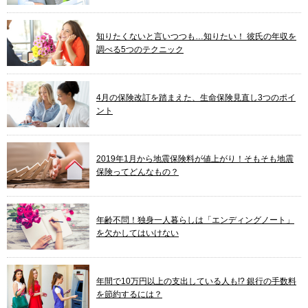
知りたくないと言いつつも…知りたい！ 彼氏の年収を
調べる5つのテクニック
4月の保険改訂を踏まえた、生命保険見直し3つのポイ
ント
2019年1月から地震保険料が値上がり！そもそも地震
保険ってどんなもの？
年齢不問！独身一人暮らしは「エンディングノート」
を欠かしてはいけない
年間で10万円以上の支出している人も!? 銀行の手数料
を節約するには？