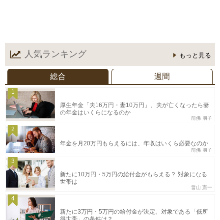
人気ランキング
もっと見る
総合
週間
1
厚生年金「夫16万円・妻10万円」、夫が亡くなったら妻
の年金はいくらになるのか
前佛 朋子
2
年金を月20万円もらえるには、年収はいくら必要なのか
前佛 朋子
3
新たに10万円・5万円の給付金がもらえる？ 対象になる
世帯は
畠山 憲一
4
新たに3万円・5万円の給付金が決定。対象である「低所
得世帯」の条件は？