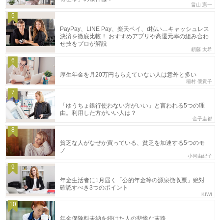
畠山 憲一
5
PayPay、LINE Pay、楽天ペイ、d払い…キャッシュレス
決済を徹底比較！ おすすめアプリや高還元率の組み合わ
せ技をプロが解説
頼藤 太希
6
厚生年金を月20万円もらえていない人は意外と多い
稲村 優貴子
7
「ゆうちょ銀行使わない方がいい」と言われる5つの理
由。利用した方がいい人は？
金子圭都
8
貧乏な人がなぜか買っている、貧乏を加速する5つのモ
ノ
小河由紀子
9
年金生活者に1月届く「公的年金等の源泉徴収票」絶対
確認すべき3つのポイント
KIWI
10
年金保険料未納を続けた人の悲惨な末路