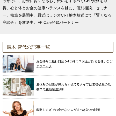
っかけに、お金に賢くなるお手伝いをするべくCFP資格を取
得。心と体とお金の健康バランスを軸に、個別相談、セミナ
ー、執筆を展開中。最近はラジオCRT栃木放送にて「賢くなる
座談会」を放送中。FP Cafe登録パートナー
廣木 智代の記事一覧
お金持ちは銀行口座を4つ持つ!? お金が貯まる使い分け
テクニック
夏休みの宿題が終わらず慌てるタイプは老後破産の危
機!? 老後危険度診断
散財しすぎでお金がない人がすべき3つの対策