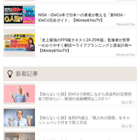
NISA・iDeCo本で日本一の著者が教える「新NISA・
iDeCo完全ガイド」【Money&YouTV】
Money＆You
「史上最強のFP3級テキスト24-25年版」監修者が世界
一わかりやすく解説〜ライフプランニングと資金計画〜
【Money&YouTV】
Money＆You
新着記事
【知らないと損】iDeCoで節税しながら高金利の定期預
金で貯めたい…最強の金融機関はこの2つ！
畠山 憲一
【知らないと損】金利2%超え「個人向け国債」をキャ
ッシュバック付きで買う方法
畠山 憲一