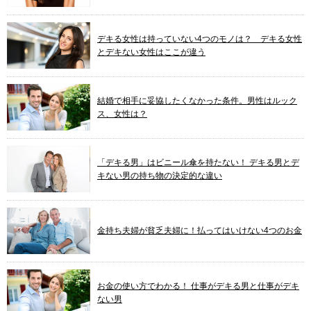
デキる女性は持っていない4つのモノは？ デキる女性
とデキない女性はここが違う
結婚で相手に妥協したくなかった条件。男性はルック
ス、女性は？
「デキる男」はビニール傘を持たない！ デキる男とデ
キない男の持ち物の決定的な違い
金持ち夫婦が貧乏夫婦に！払ってはいけない4つのお金
お金の使い方でわかる！ 仕事がデキる男と仕事がデキ
ない男