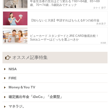
年金生活者の支出はどう変わる？60〜64歳、65〜69
歳、70〜74歳…5歳刻みでチェック
タケイ 啓子
【知らないと大損】申請すればもらえる8つの給付金
舟本美子
ビューカード スタンダードとJRE CARD徹底比較！
Suicaユーザーはどっちを選ぶべきか
KIWI
オススメ記事特集
NISA
FIRE
Money＆You TV
確定拠出年金「iDeCo」「企業型」
マネラジ。