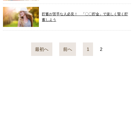
貯蓄が苦手な人必見！ 「〇〇貯金」で楽しく賢く貯
蓄しよう
最初へ
前へ
1
2