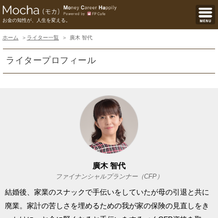
お金の知性が、人生を変える。
ホーム
ライター一覧
廣木 智代
ライタープロフィール
廣木 智代
ファイナンシャルプランナー（CFP）
結婚後、家業のスナックで手伝いをしていたが母の引退と共に
廃業。家計の苦しさを埋めるための我が家の保険の見直しをき