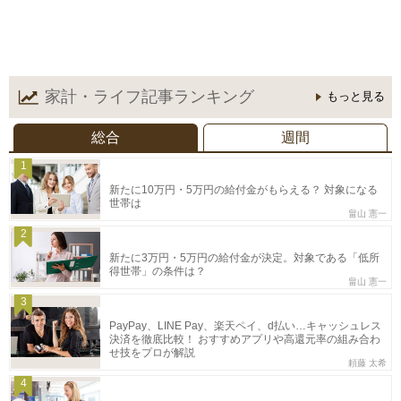
家計・ライフ記事
ランキング
もっと見る
総合
週間
1
新たに10万円・5万円の給付金がもらえる？ 対象になる
世帯は
畠山 憲一
2
新たに3万円・5万円の給付金が決定。対象である「低所
得世帯」の条件は？
畠山 憲一
3
PayPay、LINE Pay、楽天ペイ、d払い…キャッシュレス
決済を徹底比較！ おすすめアプリや高還元率の組み合わ
せ技をプロが解説
頼藤 太希
4