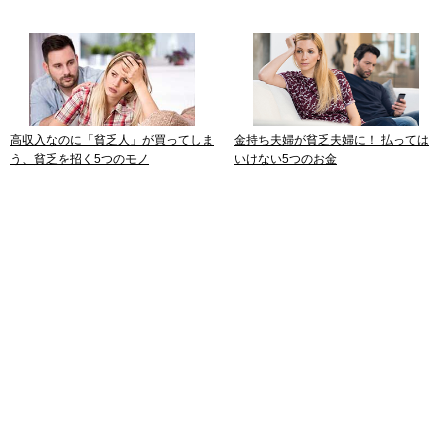
高収入なのに「貧乏人」が買ってしま
金持ち夫婦が貧乏夫婦に！ 払っては
う、貧乏を招く5つのモノ
いけない5つのお金