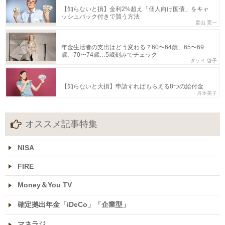
【知らないと損】金利2%超え「個人向け国債」をキャ
ッシュバック付きで買う方法
畠山 憲一
年金生活者の支出はどう変わる？60〜64歳、65〜69
歳、70〜74歳…5歳刻みでチェック
タケイ 啓子
【知らないと大損】申請すればもらえる8つの給付金
舟本美子
オススメ記事特集
NISA
FIRE
Money＆You TV
確定拠出年金「iDeCo」「企業型」
マネラジ。