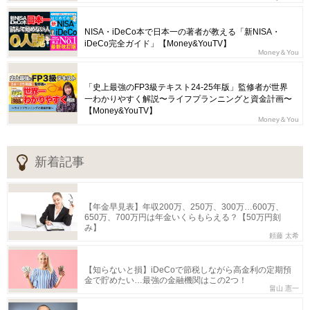
NISA・iDeCo本で日本一の著者が教える「新NISA・
iDeCo完全ガイド」【Money&YouTV】
Money＆You
「史上最強のFP3級テキスト24-25年版」監修者が世界
一わかりやすく解説〜ライフプランニングと資金計画〜
【Money&YouTV】
Money＆You
新着記事
【年金早見表】年収200万、250万、300万…600万、
650万、700万円は年金いくらもらえる？【50万円刻
み】
頼藤 太希
【知らないと損】iDeCoで節税しながら高金利の定期預
金で貯めたい…最強の金融機関はこの2つ！
畠山 憲一