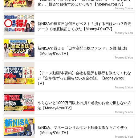
化」、投資で目指すのはどっち？【Money&YouTV】
Money＆You
新NISAの積立日は何日がベスト？損する日はいつ？過去
データで徹底検証してみた【Money&YouTV】
Money＆You
新NISAで買える「日本高配当株ファンド」を徹底比較
【Money&YouTV】
Money＆You
【アニメ動画/本要約】会社も役所も銀行も教えてくれな
い「定年後ずっと困らないお金の話」【Money&You
TV】
Money＆You
やらないと1000万円以上の損！老後のお金で損しない方
法【Money&YouTV】
Money＆You
新NISA、マネーコンサルタント頼藤太希ならこう使う
【Money&YouTV】
Money＆You