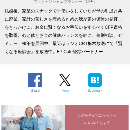
ファイナンシャルプランナー（CFP）
結婚後、家業のスナックで手伝いをしていたが母の引退と共
に廃業。家計の苦しさを埋めるための我が家の保険の見直し
をきっかけに、お金に賢くなるお手伝いをするべくCFP資格
を取得。心と体とお金の健康バランスを軸に、個別相談、セ
ミナー、執筆を展開中。最近はラジオCRT栃木放送にて「賢
くなる座談会」を放送中。FP Cafe登録パートナー
Share
Tweet
Bookmark
この記事が気に入ったら
いいね！
しよう