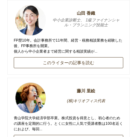
山田 香織
中小企業診断士、 1級ファイナンシャ
ル・プランニング技能士
FP歴10年。会計事務所で11年間、経営・税務相談業務を経験した
後、FP事務所を開業。
個人から中小企業者まで経営に関する相談実績が...
このライターの記事を読む
藤川 里絵
(株)キリオフィス代表
青山学院大学経済学部卒業。株式投資を得意とし、初心者のため
の講座を定期的に行う。とくに女性に人気で受講者数は100名近く
におよび、毎回...