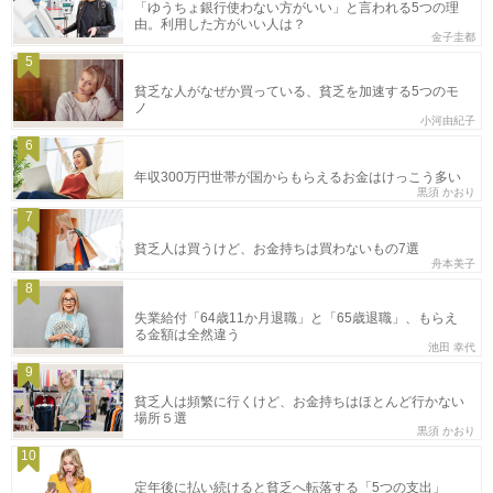
「ゆうちょ銀行使わない方がいい」と言われる5つの理
由。利用した方がいい人は？
金子圭都
5
貧乏な人がなぜか買っている、貧乏を加速する5つのモ
ノ
小河由紀子
6
年収300万円世帯が国からもらえるお金はけっこう多い
黒須 かおり
7
貧乏人は買うけど、お金持ちは買わないもの7選
舟本美子
8
失業給付「64歳11か月退職」と「65歳退職」、もらえ
る金額は全然違う
池田 幸代
9
貧乏人は頻繁に行くけど、お金持ちはほとんど行かない
場所５選
黒須 かおり
10
定年後に払い続けると貧乏へ転落する「5つの支出」