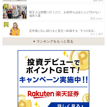
池田 幸代
9
貧乏人は頻繁に行くけど、お金持ちはほとんど行かない
場所５選
黒須 かおり
10
定年後に払い続けると貧乏へ転落する「5つの支出」
タケイ 啓子
ランキングをもっと見る