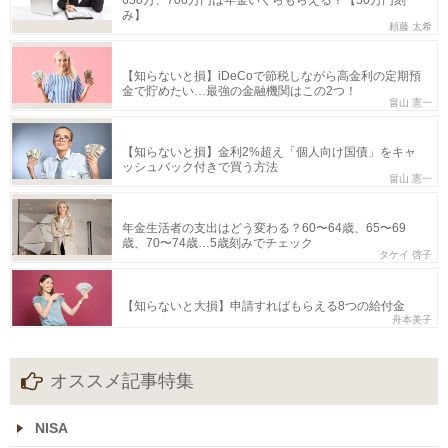
650万、700万円は年金いくらもらえる？【50万円刻
み】
頼藤 太希
【知らないと損】iDeCoで節税しながら高金利の定期預
金で貯めたい…最強の金融機関はこの2つ！
畠山 憲一
【知らないと損】金利2%超え「個人向け国債」をキャ
ッシュバック付きで買う方法
畠山 憲一
年金生活者の支出はどう変わる？60〜64歳、65〜69
歳、70〜74歳…5歳刻みでチェック
タケイ 啓子
【知らないと大損】申請すればもらえる8つの給付金
舟本美子
オススメ記事特集
NISA