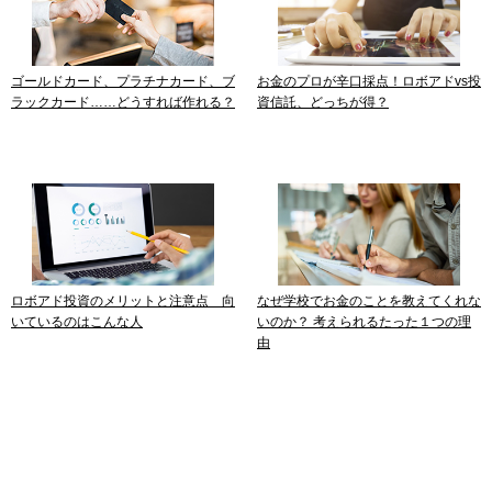
ゴールドカード、プラチナカード、ブ
お金のプロが辛口採点！ロボアドvs投
ラックカード……どうすれば作れる？
資信託、どっちが得？
ロボアド投資のメリットと注意点 向
なぜ学校でお金のことを教えてくれな
いているのはこんな人
いのか？ 考えられるたった１つの理
由