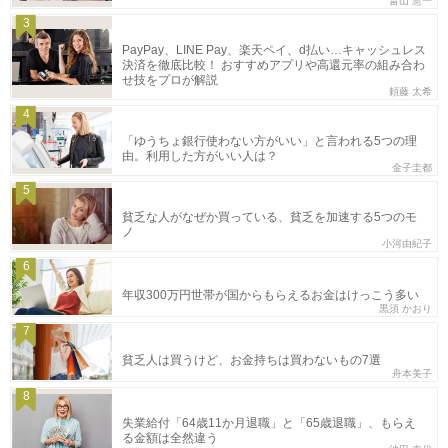
畠山 憲一
3
PayPay、LINE Pay、楽天ペイ、d払い…キャッシュレス
決済を徹底比較！ おすすめアプリや高還元率の組み合わ
せ技をプロが解説
頼藤 太希
4
「ゆうちょ銀行使わない方がいい」と言われる5つの理
由。利用した方がいい人は？
金子圭都
5
貧乏な人がなぜか買っている、貧乏を加速する5つのモ
ノ
小河由紀子
6
年収300万円世帯が国からもらえるお金はけっこう多い
黒須 かおり
7
貧乏人は買うけど、お金持ちは買わないもの7選
舟本美子
8
失業給付「64歳11か月退職」と「65歳退職」、もらえ
る金額は全然違う