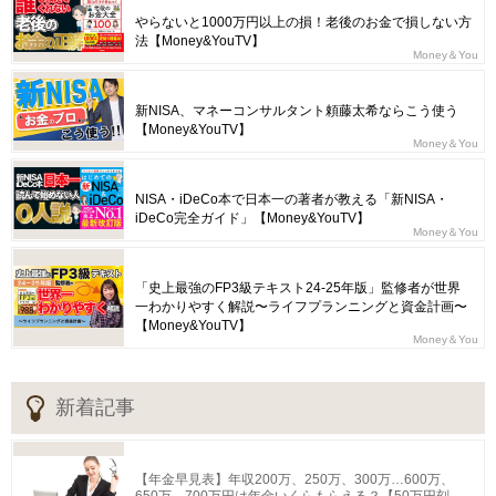
やらないと1000万円以上の損！老後のお金で損しない方
法【Money&YouTV】
Money＆You
新NISA、マネーコンサルタント頼藤太希ならこう使う
【Money&YouTV】
Money＆You
NISA・iDeCo本で日本一の著者が教える「新NISA・
iDeCo完全ガイド」【Money&YouTV】
Money＆You
「史上最強のFP3級テキスト24-25年版」監修者が世界
一わかりやすく解説〜ライフプランニングと資金計画〜
【Money&YouTV】
Money＆You
新着記事
【年金早見表】年収200万、250万、300万…600万、