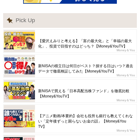
Pick Up
【愛沢えみりと考える】「富の最大化」と「幸福の最大
化」、投資で目指すのはどっち？【Money&YouTV】
Money＆You
新NISAの積立日は何日がベスト？損する日はいつ？過去
データで徹底検証してみた【Money&YouTV】
Money＆You
新NISAで買える「日本高配当株ファンド」を徹底比較
【Money&YouTV】
Money＆You
【アニメ動画/本要約】会社も役所も銀行も教えてくれな
い「定年後ずっと困らないお金の話」【Money&You
TV】
Money＆You