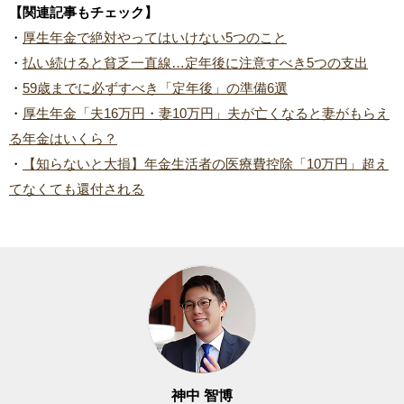
【関連記事もチェック】
・
厚生年金で絶対やってはいけない5つのこと
・
払い続けると貧乏一直線…定年後に注意すべき5つの支出
・
59歳までに必ずすべき「定年後」の準備6選
・
厚生年金「夫16万円・妻10万円」夫が亡くなると妻がもらえ
る年金はいくら？
・
【知らないと大損】年金生活者の医療費控除「10万円」超え
てなくても還付される
神中 智博