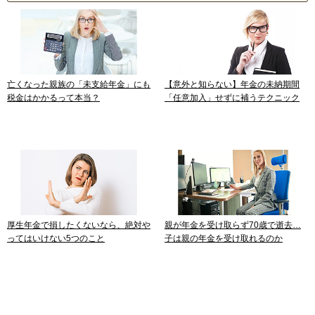
亡くなった親族の「未支給年金」にも
【意外と知らない】年金の未納期間
税金はかかるって本当？
「任意加入」せずに補うテクニック
厚生年金で損したくないなら、絶対や
親が年金を受け取らず70歳で逝去…
ってはいけない5つのこと
子は親の年金を受け取れるのか