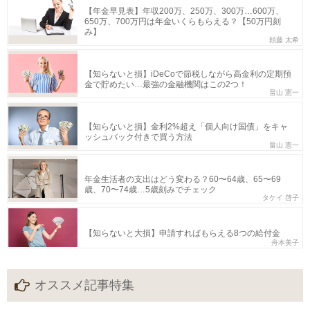
【年金早見表】年収200万、250万、300万…600万、
650万、700万円は年金いくらもらえる？【50万円刻
み】
頼藤 太希
【知らないと損】iDeCoで節税しながら高金利の定期預
金で貯めたい…最強の金融機関はこの2つ！
畠山 憲一
【知らないと損】金利2%超え「個人向け国債」をキャ
ッシュバック付きで買う方法
畠山 憲一
年金生活者の支出はどう変わる？60〜64歳、65〜69
歳、70〜74歳…5歳刻みでチェック
タケイ 啓子
【知らないと大損】申請すればもらえる8つの給付金
舟本美子
オススメ記事特集