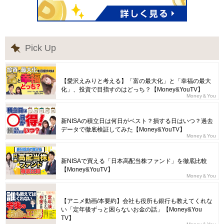
Pick Up
【愛沢えみりと考える】「富の最大化」と「幸福の最大
化」、投資で目指すのはどっち？【Money&YouTV】
Money＆You
新NISAの積立日は何日がベスト？損する日はいつ？過去
データで徹底検証してみた【Money&YouTV】
Money＆You
新NISAで買える「日本高配当株ファンド」を徹底比較
【Money&YouTV】
Money＆You
【アニメ動画/本要約】会社も役所も銀行も教えてくれな
い「定年後ずっと困らないお金の話」【Money&You
TV】