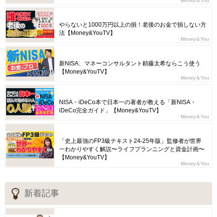
Money＆You
やらないと1000万円以上の損！老後のお金で損しない方
法【Money&YouTV】
Money＆You
新NISA、マネーコンサルタント頼藤太希ならこう使う
【Money&YouTV】
Money＆You
NISA・iDeCo本で日本一の著者が教える「新NISA・
iDeCo完全ガイド」【Money&YouTV】
Money＆You
「史上最強のFP3級テキスト24-25年版」監修者が世界
一わかりやすく解説〜ライフプランニングと資金計画〜
【Money&YouTV】
Money＆You
新着記事