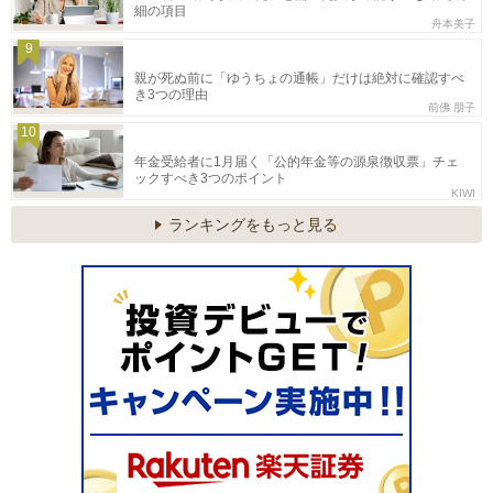
細の項目
舟本美子
9
親が死ぬ前に「ゆうちょの通帳」だけは絶対に確認すべ
き3つの理由
前佛 朋子
10
年金受給者に1月届く「公的年金等の源泉徴収票」チェ
ックすべき3つのポイント
KIWI
ランキングをもっと見る