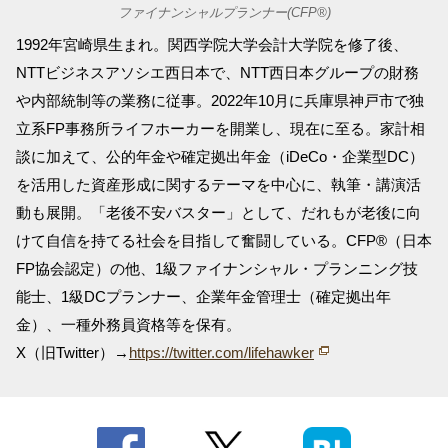
ファイナンシャルプランナー(CFP®)
1992年宮崎県生まれ。関西学院大学会計大学院を修了後、
NTTビジネスアソシエ西日本で、NTT西日本グループの財務
や内部統制等の業務に従事。2022年10月に兵庫県神戸市で独
立系FP事務所ライフホーカーを開業し、現在に至る。家計相
談に加えて、公的年金や確定拠出年金（iDeCo・企業型DC）
を活用した資産形成に関するテーマを中心に、執筆・講演活
動も展開。「老後不安バスター」として、だれもが老後に向
けて自信を持てる社会を目指して奮闘している。CFP®（日本
FP協会認定）の他、1級ファイナンシャル・プランニング技
能士、1級DCプランナー、企業年金管理士（確定拠出年
金）、一種外務員資格等を保有。
X（旧Twitter）→
https://twitter.com/lifehawker