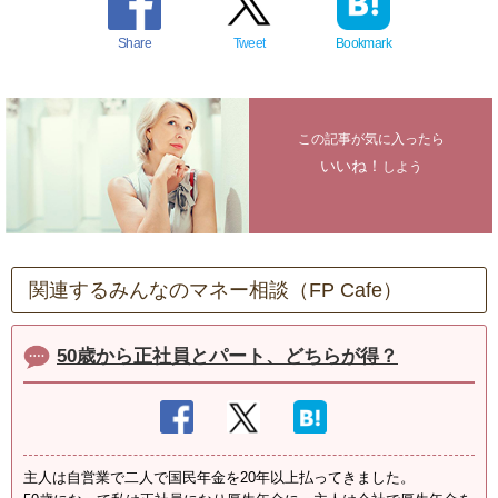
Share
Tweet
Bookmark
この記事が気に入ったら
いいね！
しよう
関連するみんなのマネー相談（FP Cafe）
50歳から正社員とパート、どちらが得？
主人は自営業で二人で国民年金を20年以上払ってきました。