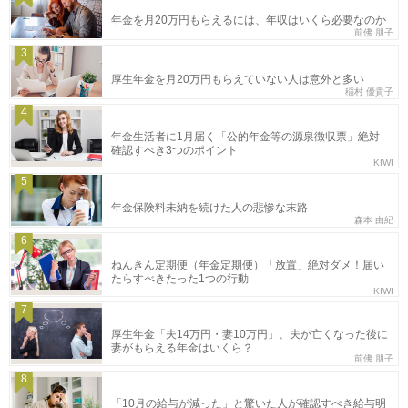
年金を月20万円もらえるには、年収はいくら必要なのか
前佛 朋子
3
厚生年金を月20万円もらえていない人は意外と多い
稲村 優貴子
4
年金生活者に1月届く「公的年金等の源泉徴収票」絶対
確認すべき3つのポイント
KIWI
5
年金保険料未納を続けた人の悲惨な末路
森本 由紀
6
ねんきん定期便（年金定期便）「放置」絶対ダメ！届い
たらすべきたった1つの行動
KIWI
7
厚生年金「夫14万円・妻10万円」、夫が亡くなった後に
妻がもらえる年金はいくら？
前佛 朋子
8
「10月の給与が減った」と驚いた人が確認すべき給与明