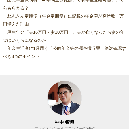
らもらえる？
・
ねんきん定期便（年金定期便）に記載の年金額が突然数十万
円増えた理由
・
厚生年金「夫16万円・妻10万円」、夫が亡くなったら妻の年
金はいくらになるのか
・
年金生活者に1月届く「公的年金等の源泉徴収票」絶対確認す
べき3つのポイント
神中 智博
ファイナンシャルプランナー(CFP®)