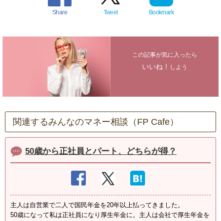
Share
Tweet
Bookmark
この記事が気に入ったら
いいね！
しよう
関連するみんなのマネー相談（FP Cafe）
50歳から正社員とパート、どちらが得？
主人は自営業で二人で国民年金を20年以上払ってきました。
50歳になって私は正社員になり厚生年金に。主人は会社で厚生年金を