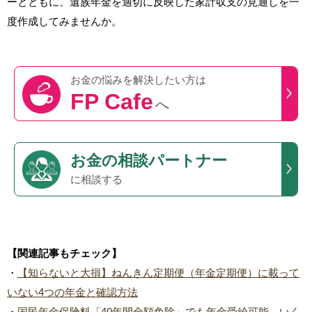
ーとともに、遺族年金を適切に反映した家計収支の見通しを一
度作成してみませんか。
お金の悩みを
解決したい方は
FP Cafe
へ
お金の相談パートナー
に相談する
【関連記事もチェック】
・
【知らないと大損】ねんきん定期便（年金定期便）に載って
いない4つの年金と確認方法
・
国民年金保険料「40年間全額免除」でも年金受給可能、いく