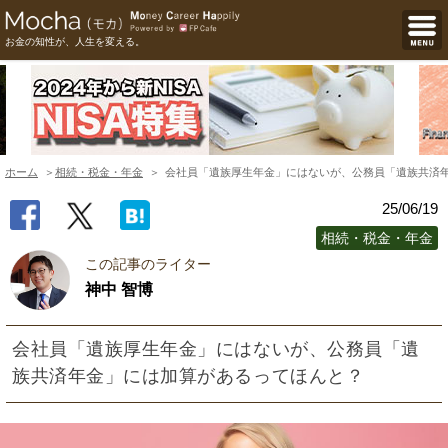
お金の知性が、人生を変える。
ホーム
相続・税金・年金
会社員「遺族厚生年金」にはないが、公務員「遺族共済
25/06/19
相続・税金・年金
この記事のライター
神中 智博
会社員「遺族厚生年金」にはないが、公務員「遺
族共済年金」には加算があるってほんと？