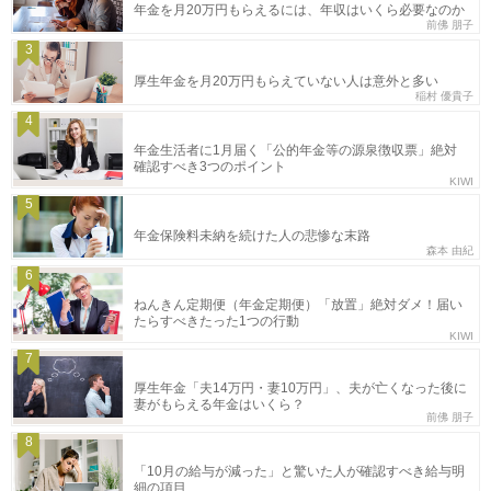
年金を月20万円もらえるには、年収はいくら必要なのか
前佛 朋子
3
厚生年金を月20万円もらえていない人は意外と多い
稲村 優貴子
4
年金生活者に1月届く「公的年金等の源泉徴収票」絶対
確認すべき3つのポイント
KIWI
5
年金保険料未納を続けた人の悲惨な末路
森本 由紀
6
ねんきん定期便（年金定期便）「放置」絶対ダメ！届い
たらすべきたった1つの行動
KIWI
7
厚生年金「夫14万円・妻10万円」、夫が亡くなった後に
妻がもらえる年金はいくら？
前佛 朋子
8
「10月の給与が減った」と驚いた人が確認すべき給与明
細の項目