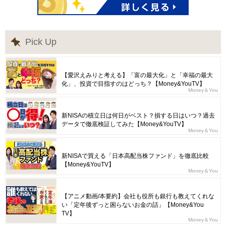
Pick Up
【愛沢えみりと考える】「富の最大化」と「幸福の最大
化」、投資で目指すのはどっち？【Money&YouTV】
Money＆You
新NISAの積立日は何日がベスト？損する日はいつ？過去
データで徹底検証してみた【Money&YouTV】
Money＆You
新NISAで買える「日本高配当株ファンド」を徹底比較
【Money&YouTV】
Money＆You
【アニメ動画/本要約】会社も役所も銀行も教えてくれな
い「定年後ずっと困らないお金の話」【Money&You
TV】
Money＆You