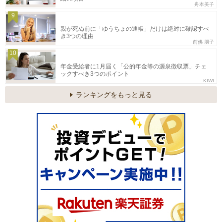
舟本美子
9
親が死ぬ前に「ゆうちょの通帳」だけは絶対に確認すべ
き3つの理由
前佛 朋子
10
年金受給者に1月届く「公的年金等の源泉徴収票」チェ
ックすべき3つのポイント
KIWI
ランキングをもっと見る