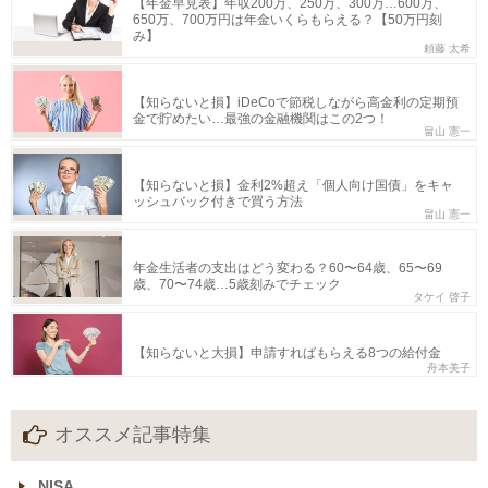
【年金早見表】年収200万、250万、300万…600万、
650万、700万円は年金いくらもらえる？【50万円刻
み】
頼藤 太希
【知らないと損】iDeCoで節税しながら高金利の定期預
金で貯めたい…最強の金融機関はこの2つ！
畠山 憲一
【知らないと損】金利2%超え「個人向け国債」をキャ
ッシュバック付きで買う方法
畠山 憲一
年金生活者の支出はどう変わる？60〜64歳、65〜69
歳、70〜74歳…5歳刻みでチェック
タケイ 啓子
【知らないと大損】申請すればもらえる8つの給付金
舟本美子
オススメ記事特集
NISA