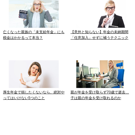
亡くなった親族の「未支給年金」にも
【意外と知らない】年金の未納期間
税金はかかるって本当？
「任意加入」せずに補うテクニック
厚生年金で損したくないなら、絶対や
親が年金を受け取らず70歳で逝去…
ってはいけない5つのこと
子は親の年金を受け取れるのか