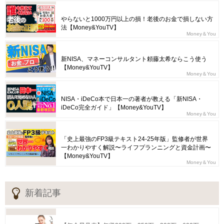
やらないと1000万円以上の損！老後のお金で損しない方
法【Money&YouTV】
Money＆You
新NISA、マネーコンサルタント頼藤太希ならこう使う
【Money&YouTV】
Money＆You
NISA・iDeCo本で日本一の著者が教える「新NISA・
iDeCo完全ガイド」【Money&YouTV】
Money＆You
「史上最強のFP3級テキスト24-25年版」監修者が世界
一わかりやすく解説〜ライフプランニングと資金計画〜
【Money&YouTV】
Money＆You
新着記事