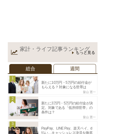
家計・ライフ記事
ランキング
もっと見る
総合
週間
1
新たに10万円・5万円の給付金が
もらえる？ 対象になる世帯は
畠山 憲一
2
新たに3万円・5万円の給付金が決
定。対象である「低所得世帯」の
条件は？
畠山 憲一
3
PayPay、LINE Pay、楽天ペイ、d
払い…キャッシュレス決済を徹底