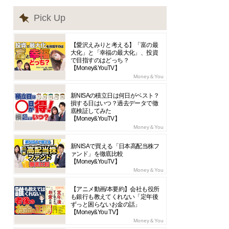
Pick Up
【愛沢えみりと考える】「富の最
大化」と「幸福の最大化」、投資
で目指すのはどっち？
【Money&YouTV】
Money＆You
新NISAの積立日は何日がベスト？
損する日はいつ？過去データで徹
底検証してみた
【Money&YouTV】
Money＆You
新NISAで買える「日本高配当株フ
ァンド」を徹底比較
【Money&YouTV】
Money＆You
【アニメ動画/本要約】会社も役所
も銀行も教えてくれない「定年後
ずっと困らないお金の話」
【Money&You TV】
Money＆You