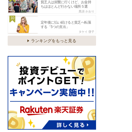
貧乏人は頻繁に行くけど、お金持
ちはほとんど行かない場所５選
黒須 かおり
10
定年後に払い続けると貧乏へ転落
する「5つの支出」
タケイ 啓子
ランキングをもっと見る