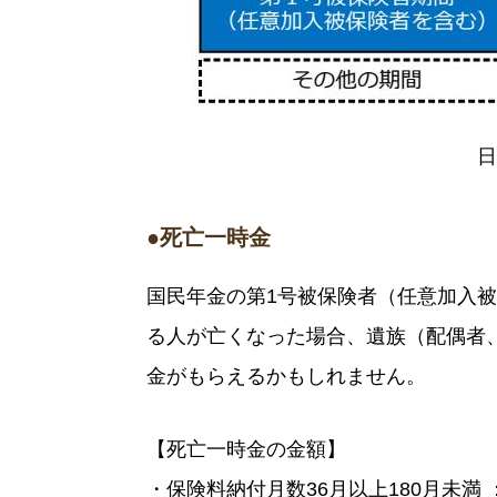
日
●死亡一時金
国民年金の第1号被保険者（任意加入被
る人が亡くなった場合、遺族（配偶者
金がもらえるかもしれません。
【死亡一時金の金額】
・保険料納付月数36月以上180月未満 ：1