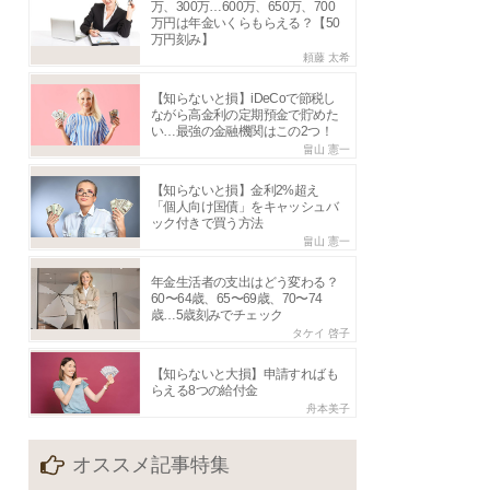
万、300万…600万、650万、700
万円は年金いくらもらえる？【50
万円刻み】
頼藤 太希
【知らないと損】iDeCoで節税し
ながら高金利の定期預金で貯めた
い…最強の金融機関はこの2つ！
畠山 憲一
【知らないと損】金利2%超え
「個人向け国債」をキャッシュバ
ック付きで買う方法
畠山 憲一
年金生活者の支出はどう変わる？
60〜64歳、65〜69歳、70〜74
歳…5歳刻みでチェック
タケイ 啓子
【知らないと大損】申請すればも
らえる8つの給付金
舟本美子
オススメ記事特集