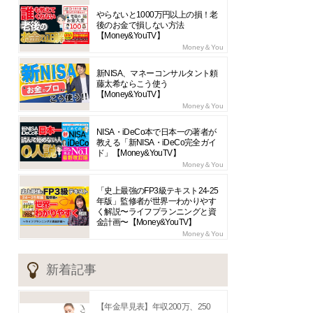
やらないと1000万円以上の損！老
後のお金で損しない方法
【Money&YouTV】
Money＆You
新NISA、マネーコンサルタント頼
藤太希ならこう使う
【Money&YouTV】
Money＆You
NISA・iDeCo本で日本一の著者が
教える「新NISA・iDeCo完全ガイ
ド」【Money&YouTV】
Money＆You
「史上最強のFP3級テキスト24-25
年版」監修者が世界一わかりやす
く解説〜ライフプランニングと資
金計画〜【Money&YouTV】
Money＆You
新着記事
【年金早見表】年収200万、250