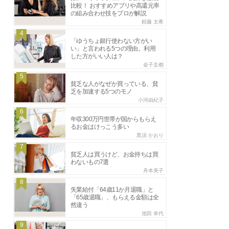
比較！ おすすめアプリや高還元率
の組み合わせ技をプロが解説
頼藤 太希
4
「ゆうちょ銀行使わない方がい
い」と言われる5つの理由。利用
した方がいい人は？
金子圭都
5
貧乏な人がなぜか買っている、貧
乏を加速する5つのモノ
小河由紀子
6
年収300万円世帯が国からもらえ
るお金はけっこう多い
黒須 かおり
7
貧乏人は買うけど、お金持ちは買
わないもの7選
舟本美子
8
失業給付「64歳11か月退職」と
「65歳退職」、もらえる金額は全
然違う
池田 幸代
9