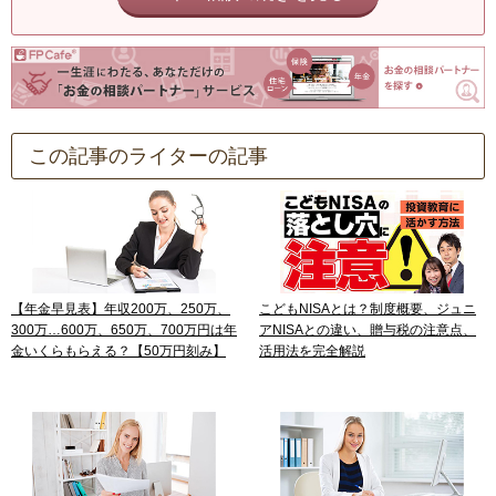
この記事のライターの記事
【年金早見表】年収200万、250万、
こどもNISAとは？制度概要、ジュニ
300万…600万、650万、700万円は年
アNISAとの違い、贈与税の注意点、
金いくらもらえる？【50万円刻み】
活用法を完全解説