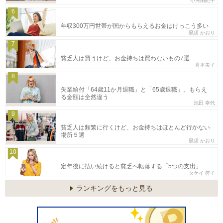
小河由紀子
6
年収300万円世帯が国からもらえるお金はけっこう多い
黒須 かおり
7
貧乏人は買うけど、お金持ちは買わないもの7選
舟本美子
8
失業給付「64歳11か月退職」と「65歳退職」、もらえ
る金額は全然違う
池田 幸代
9
貧乏人は頻繁に行くけど、お金持ちはほとんど行かない
場所５選
黒須 かおり
10
定年後に払い続けると貧乏へ転落する「5つの支出」
タケイ 啓子
ランキングをもっと見る