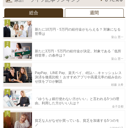
総合
週間
1
新たに10万円・5万円の給付金がもらえる？ 対象になる
世帯は
畠山 憲一
2
新たに3万円・5万円の給付金が決定。対象である「低所
得世帯」の条件は？
畠山 憲一
3
PayPay、LINE Pay、楽天ペイ、d払い…キャッシュレス
決済を徹底比較！ おすすめアプリや高還元率の組み合わ
せ技をプロが解説
頼藤 太希
4
「ゆうちょ銀行使わない方がいい」と言われる5つの理
由。利用した方がいい人は？
金子圭都
5
貧乏な人がなぜか買っている、貧乏を加速する5つのモ
ノ