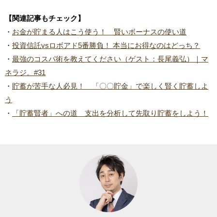
【関連記事もチェック】
・
お金が貯まる人はこう使う！ 賢いボーナスの使い道
・
投資信託vsロボアド5番勝負！ 本当にお得なのはどっち？
・
最強のコスパ術を教えてください（ゲスト：長尾義弘）｜マ
ネラジ。#31
・
貯蓄が苦手な人必見！ 「〇〇貯金」で楽しく賢く貯蓄しよ
う
・
「貯蓄賢者」への道 支出を分析して先取り貯蓄をしよう！