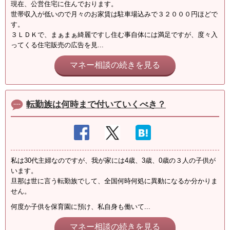
現在、公営住宅に住んでおります。
世帯収入が低いので月々のお家賃は駐車場込みで３２０００円ほどで
す。
３ＬＤＫで、まぁまぁ綺麗ですし住む事自体には満足ですが、度々入
ってくる住宅販売の広告を見...
マネー相談の続きを見る
転勤族は何時まで付いていくべき？
私は30代主婦なのですが、我が家には4歳、3歳、0歳の３人の子供が
います。
旦那は世に言う転勤族でして、全国何時何処に異動になるか分かりま
せん。
何度か子供を保育園に預け、私自身も働いて...
マネー相談の続きを見る