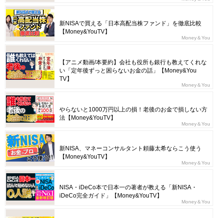
新NISAで買える「日本高配当株ファンド」を徹底比較
【Money&YouTV】
Money＆You
【アニメ動画/本要約】会社も役所も銀行も教えてくれな
い「定年後ずっと困らないお金の話」【Money&You
TV】
Money＆You
やらないと1000万円以上の損！老後のお金で損しない方
法【Money&YouTV】
Money＆You
新NISA、マネーコンサルタント頼藤太希ならこう使う
【Money&YouTV】
Money＆You
NISA・iDeCo本で日本一の著者が教える「新NISA・
iDeCo完全ガイド」【Money&YouTV】
Money＆You