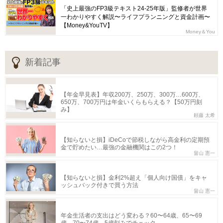
「史上最強のFP3級テキスト24-25年版」監修者が世界
一わかりやすく解説〜ライフプランニングと資金計画〜
【Money&YouTV】
Money＆You
新着記事
【年金早見表】年収200万、250万、300万…600万、
650万、700万円は年金いくらもらえる？【50万円刻
み】
頼藤 太希
【知らないと損】iDeCoで節税しながら高金利の定期預
金で貯めたい…最強の金融機関はこの2つ！
畠山 憲一
【知らないと損】金利2%超え「個人向け国債」をキャ
ッシュバック付きで買う方法
畠山 憲一
年金生活者の支出はどう変わる？60〜64歳、65〜69