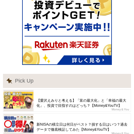
Pick Up
【愛沢えみりと考える】「富の最大化」と「幸福の最大
化」、投資で目指すのはどっち？【Money&YouTV】
Money＆You
新NISAの積立日は何日がベスト？損する日はいつ？過去
データで徹底検証してみた【Money&YouTV】
Money＆You