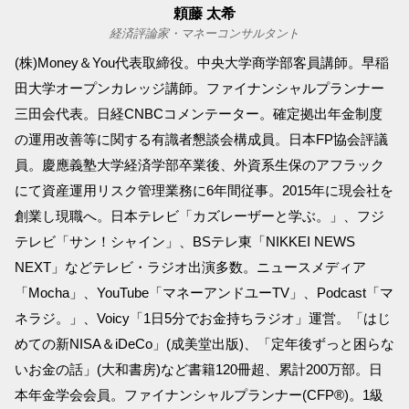
頼藤 太希
経済評論家・マネーコンサルタント
(株)Money＆You代表取締役。中央大学商学部客員講師。早稲
田大学オープンカレッジ講師。ファイナンシャルプランナー
三田会代表。日経CNBCコメンテーター。確定拠出年金制度
の運用改善等に関する有識者懇談会構成員。日本FP協会評議
員。慶應義塾大学経済学部卒業後、外資系生保のアフラック
にて資産運用リスク管理業務に6年間従事。2015年に現会社を
創業し現職へ。日本テレビ「カズレーザーと学ぶ。」、フジ
テレビ「サン！シャイン」、BSテレ東「NIKKEI NEWS
NEXT」などテレビ・ラジオ出演多数。ニュースメディア
「Mocha」、YouTube「マネーアンドユーTV」、Podcast「マ
ネラジ。」、Voicy「1日5分でお金持ちラジオ」運営。「はじ
めての新NISA＆iDeCo」(成美堂出版)、「定年後ずっと困らな
いお金の話」(大和書房)など書籍120冊超、累計200万部。日
本年金学会会員。ファイナンシャルプランナー(CFP®)。1級