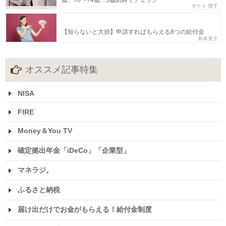
歳、70〜74歳…5歳刻みでチェック
タケイ 啓子
【知らないと大損】申請すればもらえる8つの給付金
舟本美子
オススメ記事特集
NISA
FIRE
Money＆You TV
確定拠出年金「iDeCo」「企業型」
マネラジ。
ふるさと納税
届け出だけでお金がもらえる！給付金制度