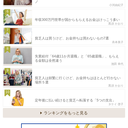
ノ
小河由紀子
6
年収300万円世帯が国からもらえるお金はけっこう多い
黒須 かおり
7
貧乏人は買うけど、お金持ちは買わないもの7選
舟本美子
8
失業給付「64歳11か月退職」と「65歳退職」、もらえ
る金額は全然違う
池田 幸代
9
貧乏人は頻繁に行くけど、お金持ちはほとんど行かない
場所５選
黒須 かおり
10
定年後に払い続けると貧乏へ転落する「5つの支出」
タケイ 啓子
ランキングをもっと見る