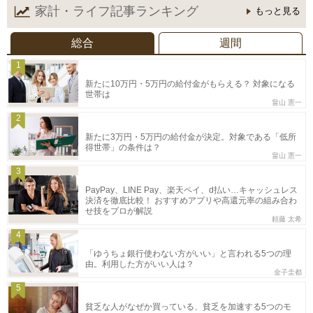
家計・ライフ記事
ランキング
もっと見る
総合
週間
1
新たに10万円・5万円の給付金がもらえる？ 対象になる
世帯は
畠山 憲一
2
新たに3万円・5万円の給付金が決定。対象である「低所
得世帯」の条件は？
畠山 憲一
3
PayPay、LINE Pay、楽天ペイ、d払い…キャッシュレス
決済を徹底比較！ おすすめアプリや高還元率の組み合わ
せ技をプロが解説
頼藤 太希
4
「ゆうちょ銀行使わない方がいい」と言われる5つの理
由。利用した方がいい人は？
金子圭都
5
貧乏な人がなぜか買っている、貧乏を加速する5つのモ