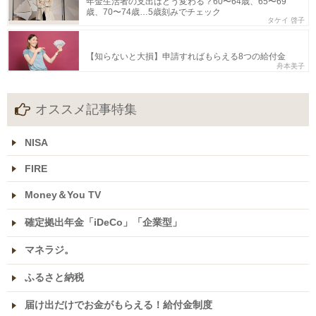
年金生活者の支出はどう変わる？60〜64歳、65〜69
歳、70〜74歳…5歳刻みでチェック
タケイ 啓子
【知らないと大損】申請すればもらえる8つの給付金
舟本美子
オススメ記事特集
NISA
FIRE
Money＆You TV
確定拠出年金「iDeCo」「企業型」
マネラジ。
ふるさと納税
届け出だけでお金がもらえる！給付金制度