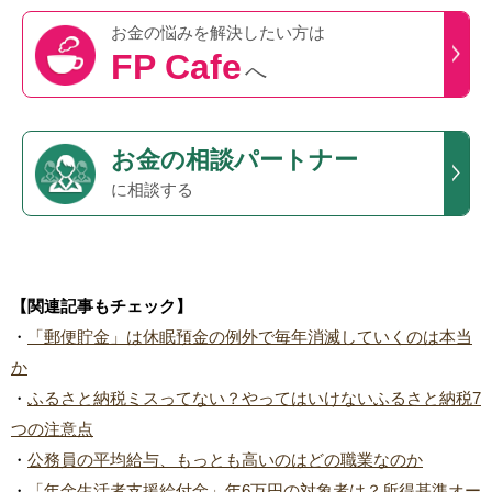
お金の悩みを
解決したい方は
FP Cafe
へ
お金の相談パートナー
に相談する
【関連記事もチェック】
・
「郵便貯金」は休眠預金の例外で毎年消滅していくのは本当
か
・
ふるさと納税ミスってない？やってはいけないふるさと納税7
つの注意点
・
公務員の平均給与、もっとも高いのはどの職業なのか
・
「年金生活者支援給付金」年6万円の対象者は？所得基準オー