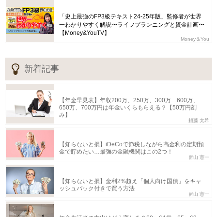
「史上最強のFP3級テキスト24-25年版」監修者が世界
一わかりやすく解説〜ライフプランニングと資金計画〜
【Money&YouTV】
Money＆You
新着記事
【年金早見表】年収200万、250万、300万…600万、
650万、700万円は年金いくらもらえる？【50万円刻
み】
頼藤 太希
【知らないと損】iDeCoで節税しながら高金利の定期預
金で貯めたい…最強の金融機関はこの2つ！
畠山 憲一
【知らないと損】金利2%超え「個人向け国債」をキャ
ッシュバック付きで買う方法
畠山 憲一