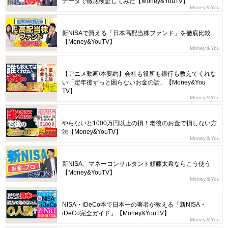
データで徹底検証してみた【Money&YouTV】
Money＆You
新NISAで買える「日本高配当株ファンド」を徹底比較
【Money&YouTV】
Money＆You
【アニメ動画/本要約】会社も役所も銀行も教えてくれな
い「定年後ずっと困らないお金の話」【Money&You
TV】
Money＆You
やらないと1000万円以上の損！老後のお金で損しない方
法【Money&YouTV】
Money＆You
新NISA、マネーコンサルタント頼藤太希ならこう使う
【Money&YouTV】
Money＆You
NISA・iDeCo本で日本一の著者が教える「新NISA・
iDeCo完全ガイド」【Money&YouTV】
Money＆You