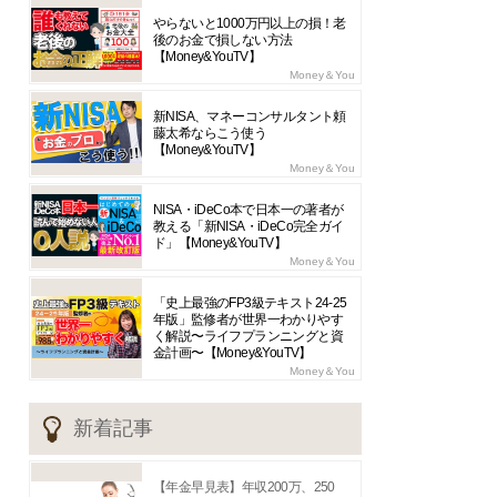
やらないと1000万円以上の損！老
後のお金で損しない方法
【Money&YouTV】
Money＆You
新NISA、マネーコンサルタント頼
藤太希ならこう使う
【Money&YouTV】
Money＆You
NISA・iDeCo本で日本一の著者が
教える「新NISA・iDeCo完全ガイ
ド」【Money&YouTV】
Money＆You
「史上最強のFP3級テキスト24-25
年版」監修者が世界一わかりやす
く解説〜ライフプランニングと資
金計画〜【Money&YouTV】
Money＆You
新着記事
【年金早見表】年収200万、250