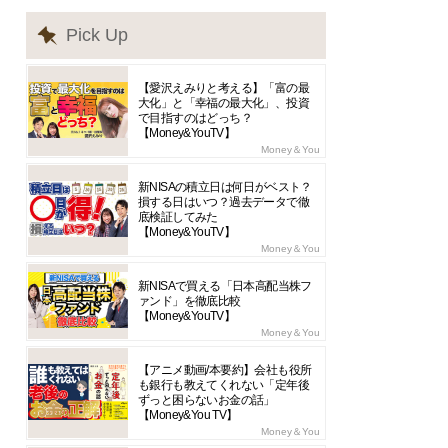
Pick Up
【愛沢えみりと考える】「富の最
大化」と「幸福の最大化」、投資
で目指すのはどっち？
【Money&YouTV】
Money＆You
新NISAの積立日は何日がベスト？
損する日はいつ？過去データで徹
底検証してみた
【Money&YouTV】
Money＆You
新NISAで買える「日本高配当株フ
ァンド」を徹底比較
【Money&YouTV】
Money＆You
【アニメ動画/本要約】会社も役所
も銀行も教えてくれない「定年後
ずっと困らないお金の話」
【Money&You TV】
Money＆You