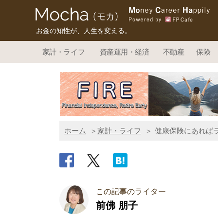
お金の知性が、人生を変える。
家計・ライフ
資産運用・経済
不動産
保険
ホーム
家計・ライフ
健康保険にあれば
この記事のライター
前佛 朋子