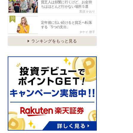
貧乏人は頻繁に行くけど、お金持
ちはほとんど行かない場所５選
黒須 かおり
10
定年後に払い続けると貧乏へ転落
する「5つの支出」
タケイ 啓子
ランキングをもっと見る