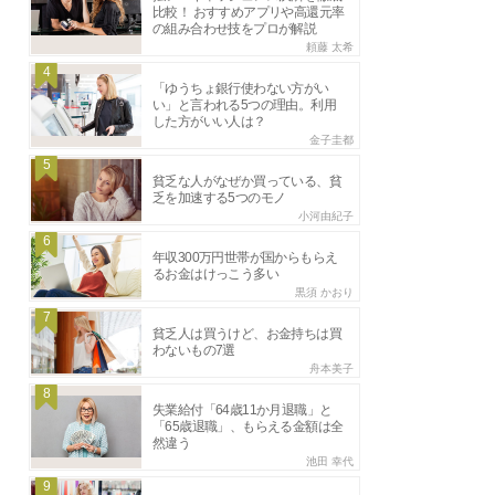
比較！ おすすめアプリや高還元率
の組み合わせ技をプロが解説
頼藤 太希
4
「ゆうちょ銀行使わない方がい
い」と言われる5つの理由。利用
した方がいい人は？
金子圭都
5
貧乏な人がなぜか買っている、貧
乏を加速する5つのモノ
小河由紀子
6
年収300万円世帯が国からもらえ
るお金はけっこう多い
黒須 かおり
7
貧乏人は買うけど、お金持ちは買
わないもの7選
舟本美子
8
失業給付「64歳11か月退職」と
「65歳退職」、もらえる金額は全
然違う
池田 幸代
9