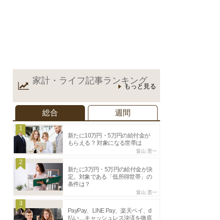
家計・ライフ記事
ランキング
もっと見る
総合
週間
1
新たに10万円・5万円の給付金が
もらえる？ 対象になる世帯は
畠山 憲一
2
新たに3万円・5万円の給付金が決
定。対象である「低所得世帯」の
条件は？
畠山 憲一
3
PayPay、LINE Pay、楽天ペイ、d
払い…キャッシュレス決済を徹底