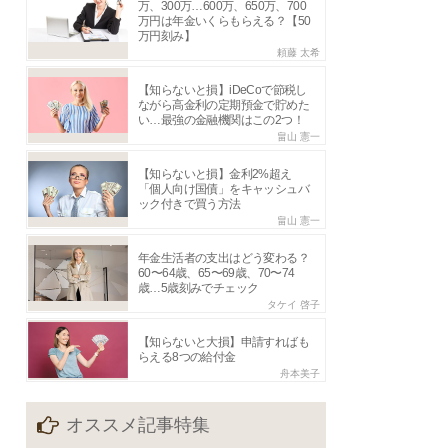
万、300万…600万、650万、700
万円は年金いくらもらえる？【50
万円刻み】
頼藤 太希
【知らないと損】iDeCoで節税し
ながら高金利の定期預金で貯めた
い…最強の金融機関はこの2つ！
畠山 憲一
【知らないと損】金利2%超え
「個人向け国債」をキャッシュバ
ック付きで買う方法
畠山 憲一
年金生活者の支出はどう変わる？
60〜64歳、65〜69歳、70〜74
歳…5歳刻みでチェック
タケイ 啓子
【知らないと大損】申請すればも
らえる8つの給付金
舟本美子
オススメ記事特集