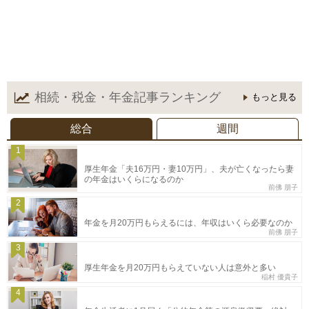
相続・税金・年金記事
ランキング
もっと見る
総合
週間
1
厚生年金「夫16万円・妻10万円」、夫が亡くなったら妻
の年金はいくらになるのか
前佛 朋子
2
年金を月20万円もらえるには、年収はいくら必要なのか
前佛 朋子
3
厚生年金を月20万円もらえていない人は意外と多い
稲村 優貴子
4