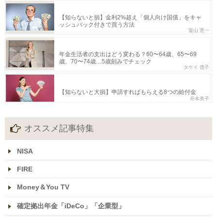
【知らないと損】金利2%超え「個人向け国債」をキャ
ッシュバック付きで買う方法
畠山 憲一
年金生活者の支出はどう変わる？60〜64歳、65〜69
歳、70〜74歳…5歳刻みでチェック
タケイ 啓子
【知らないと大損】申請すればもらえる8つの給付金
舟本美子
オススメ記事特集
NISA
FIRE
Money＆You TV
確定拠出年金「iDeCo」「企業型」