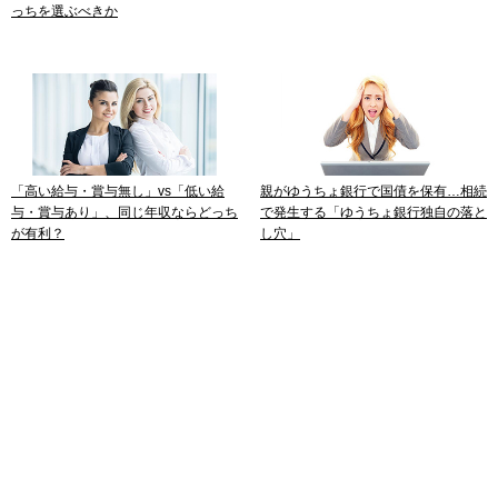
っちを選ぶべきか
「高い給与・賞与無し」vs「低い給
親がゆうちょ銀行で国債を保有…相続
与・賞与あり」、同じ年収ならどっち
で発生する「ゆうちょ銀行独自の落と
が有利？
し穴」