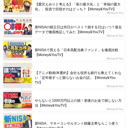
【愛沢えみりと考える】「富の最大化」と「幸福の最大
化」、投資で目指すのはどっち？【Money&YouTV】
Money＆You
新NISAの積立日は何日がベスト？損する日はいつ？過去
データで徹底検証してみた【Money&YouTV】
Money＆You
新NISAで買える「日本高配当株ファンド」を徹底比較
【Money&YouTV】
Money＆You
【アニメ動画/本要約】会社も役所も銀行も教えてくれな
い「定年後ずっと困らないお金の話」【Money&You
TV】
Money＆You
やらないと1000万円以上の損！老後のお金で損しない方
法【Money&YouTV】
Money＆You
新NISA、マネーコンサルタント頼藤太希ならこう使う