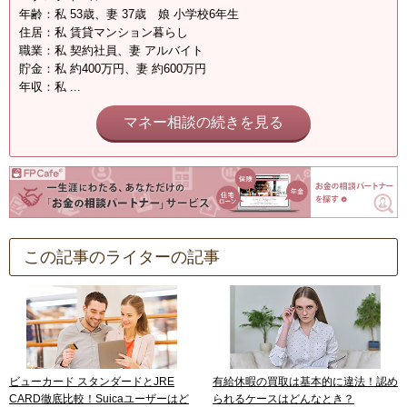
年齢：私 53歳、妻 37歳 娘 小学校6年生
住居：私 賃貸マンション暮らし
職業：私 契約社員、妻 アルバイト
貯金：私 約400万円、妻 約600万円
年収：私 ...
マネー相談の続きを見る
この記事のライターの記事
ビューカード スタンダードとJRE
有給休暇の買取は基本的に違法！認め
CARD徹底比較！Suicaユーザーはど
られるケースはどんなとき？