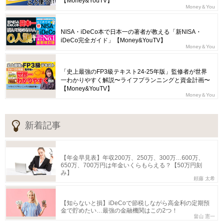
【Money&YouTV】
Money＆You
NISA・iDeCo本で日本一の著者が教える「新NISA・
iDeCo完全ガイド」【Money&YouTV】
Money＆You
「史上最強のFP3級テキスト24-25年版」監修者が世界
一わかりやすく解説〜ライフプランニングと資金計画〜
【Money&YouTV】
Money＆You
新着記事
【年金早見表】年収200万、250万、300万…600万、
650万、700万円は年金いくらもらえる？【50万円刻
み】
頼藤 太希
【知らないと損】iDeCoで節税しながら高金利の定期預
金で貯めたい…最強の金融機関はこの2つ！
畠山 憲一