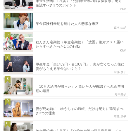
年金生活者に1月届く「公的年金等の源泉徴収票」絶対
確認すべき3つのポイント
KIWI
5
年金保険料未納を続けた人の悲惨な末路
森本 由紀
6
ねんきん定期便（年金定期便）「放置」絶対ダメ！届い
たらすべきたった1つの行動
KIWI
7
厚生年金「夫14万円・妻10万円」、夫が亡くなった後に
妻がもらえる年金はいくら？
前佛 朋子
8
「10月の給与が減った」と驚いた人が確認すべき給与明
細の項目
舟本美子
9
親が死ぬ前に「ゆうちょの通帳」だけは絶対に確認すべ
き3つの理由
前佛 朋子
10
年金受給者に1月届く「公的年金等の源泉徴収票」チェ