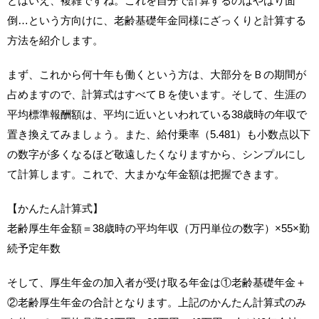
とはいえ、複雑ですね。これを自分で計算するのはやはり面
倒…という方向けに、老齢基礎年金同様にざっくりと計算する
方法を紹介します。
まず、これから何十年も働くという方は、大部分をＢの期間が
占めますので、計算式はすべてＢを使います。そして、生涯の
平均標準報酬額は、平均に近いといわれている38歳時の年収で
置き換えてみましょう。また、給付乗率（5.481）も小数点以下
の数字が多くなるほど敬遠したくなりますから、シンプルにし
て計算します。これで、大まかな年金額は把握できます。
【かんたん計算式】
老齢厚生年金額＝38歳時の平均年収（万円単位の数字）×55×勤
続予定年数
そして、厚生年金の加入者が受け取る年金は①老齢基礎年金＋
②老齢厚生年金の合計となります。上記のかんたん計算式のみ