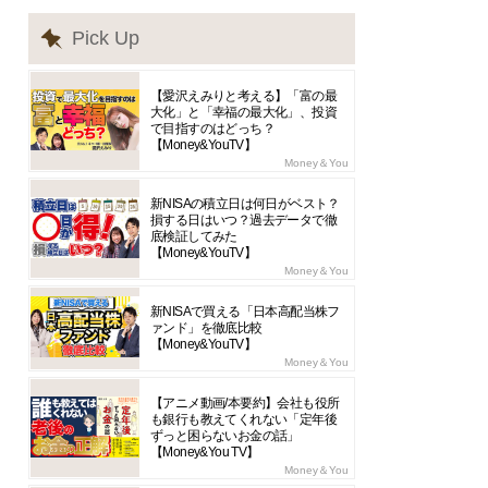
Pick Up
【愛沢えみりと考える】「富の最
大化」と「幸福の最大化」、投資
で目指すのはどっち？
【Money&YouTV】
Money＆You
新NISAの積立日は何日がベスト？
損する日はいつ？過去データで徹
底検証してみた
【Money&YouTV】
Money＆You
新NISAで買える「日本高配当株フ
ァンド」を徹底比較
【Money&YouTV】
Money＆You
【アニメ動画/本要約】会社も役所
も銀行も教えてくれない「定年後
ずっと困らないお金の話」
【Money&You TV】
Money＆You