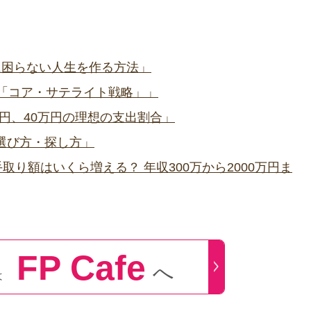
に困らない人生を作る方法」
略「コア・サテライト戦略」」
5万円、40万円の理想の支出割合」
選び方・探し方」
取り額はいくら増える？ 年収300万から2000万円ま
FP Cafe
へ
は