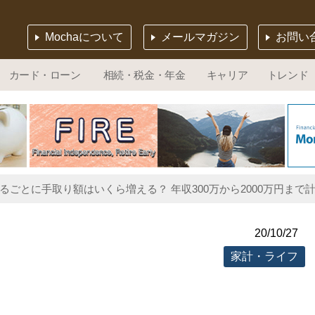
Mochaについて
メールマガジン
お問い
カード・ローン
相続・税金・年金
キャリア
トレンド
るごとに手取り額はいくら増える？ 年収300万から2000万円まで計算し
20/10/27
家計・ライフ