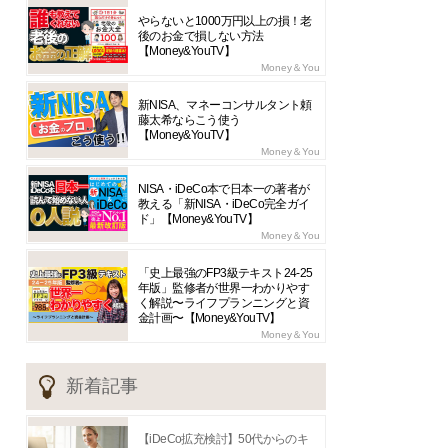
やらないと1000万円以上の損！老
後のお金で損しない方法
【Money&YouTV】
Money＆You
新NISA、マネーコンサルタント頼
藤太希ならこう使う
【Money&YouTV】
Money＆You
NISA・iDeCo本で日本一の著者が
教える「新NISA・iDeCo完全ガイ
ド」【Money&YouTV】
Money＆You
「史上最強のFP3級テキスト24-25
年版」監修者が世界一わかりやす
く解説〜ライフプランニングと資
金計画〜【Money&YouTV】
Money＆You
新着記事
【iDeCo拡充検討】50代からのキ