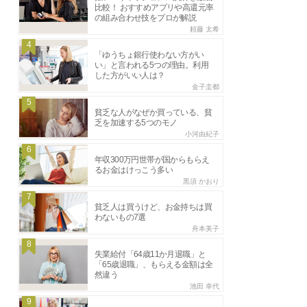
比較！ おすすめアプリや高還元率
の組み合わせ技をプロが解説
頼藤 太希
4
「ゆうちょ銀行使わない方がい
い」と言われる5つの理由。利用
した方がいい人は？
金子圭都
5
貧乏な人がなぜか買っている、貧
乏を加速する5つのモノ
小河由紀子
6
年収300万円世帯が国からもらえ
るお金はけっこう多い
黒須 かおり
7
貧乏人は買うけど、お金持ちは買
わないもの7選
舟本美子
8
失業給付「64歳11か月退職」と
「65歳退職」、もらえる金額は全
然違う
池田 幸代
9