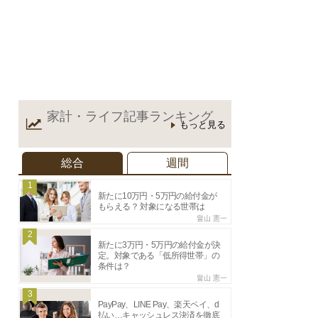
家計・ライフ記事
ランキング
もっと見る
総合
週間
1
新たに10万円・5万円の給付金が
もらえる？ 対象になる世帯は
畠山 憲一
2
新たに3万円・5万円の給付金が決
定。対象である「低所得世帯」の
条件は？
畠山 憲一
3
PayPay、LINE Pay、楽天ペイ、d
払い…キャッシュレス決済を徹底