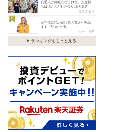
貧乏人は頻繁に行くけど、お金持
ちはほとんど行かない場所５選
黒須 かおり
10
定年後に払い続けると貧乏へ転落
する「5つの支出」
タケイ 啓子
ランキングをもっと見る