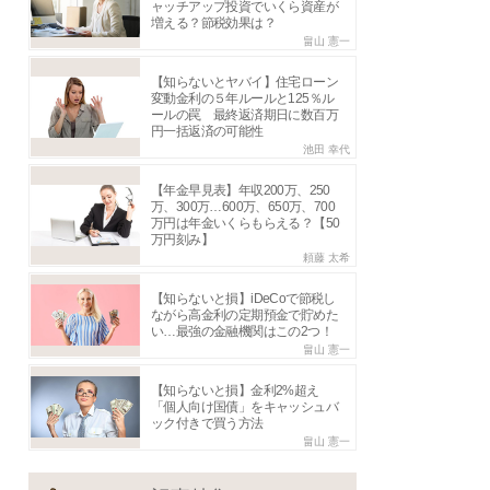
ャッチアップ投資でいくら資産が
増える？節税効果は？
畠山 憲一
【知らないとヤバイ】住宅ローン
変動金利の５年ルールと125％ル
ールの罠 最終返済期日に数百万
円一括返済の可能性
池田 幸代
【年金早見表】年収200万、250
万、300万…600万、650万、700
万円は年金いくらもらえる？【50
万円刻み】
頼藤 太希
【知らないと損】iDeCoで節税し
ながら高金利の定期預金で貯めた
い…最強の金融機関はこの2つ！
畠山 憲一
【知らないと損】金利2%超え
「個人向け国債」をキャッシュバ
ック付きで買う方法
畠山 憲一