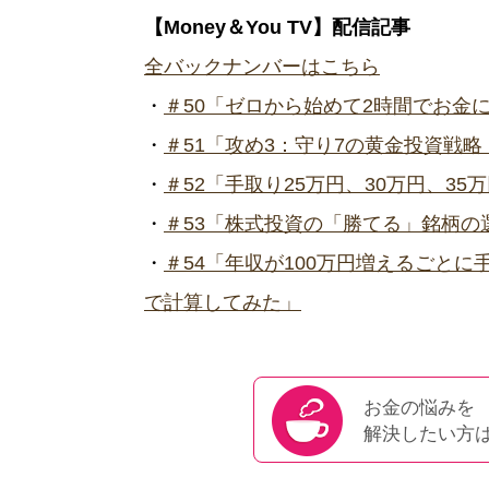
【Money＆You TV】配信記事
全バックナンバーはこちら
・
＃50「ゼロから始めて2時間でお金
・
＃51「攻め3：守り7の黄金投資戦
・
＃52「手取り25万円、30万円、3
・
＃53「株式投資の「勝てる」銘柄の
・
＃54「年収が100万円増えるごとに手
で計算してみた」
お金の悩みを
解決したい方