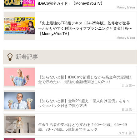
iDeCo完全ガイド」【Money&YouTV】
Money＆You
「史上最強のFP3級テキスト24-25年版」監修者が世界
一わかりやすく解説〜ライフプランニングと資金計画〜
【Money&YouTV】
Money＆You
新着記事
【知らないと損】iDeCoで節税しながら高金利の定期預
金で貯めたい…最強の金融機関はこの2つ！
畠山 憲一
【知らないと損】金利2%超え「個人向け国債」をキャ
ッシュバック付きで買う方法
畠山 憲一
年金生活者の支出はどう変わる？60〜64歳、65〜69
歳、70〜74歳…5歳刻みでチェック
タケイ 啓子