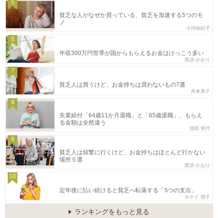
5
貧乏な人がなぜか買っている、貧乏を加速する5つのモ
ノ
小河由紀子
6
年収300万円世帯が国からもらえるお金はけっこう多い
黒須 かおり
7
貧乏人は買うけど、お金持ちは買わないもの7選
舟本美子
8
失業給付「64歳11か月退職」と「65歳退職」、もらえ
る金額は全然違う
池田 幸代
9
貧乏人は頻繁に行くけど、お金持ちはほとんど行かない
場所５選
黒須 かおり
10
定年後に払い続けると貧乏へ転落する「5つの支出」
タケイ 啓子
ランキングをもっと見る