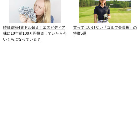
時価総額4兆ドル超え！エヌビディア
買ってはいけない「ゴルフ会員権」の
株に10年前100万円投資していたら今
特徴5選
いくらになっている？