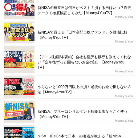
新NISAの積立日は何日がベスト？損する日はいつ？過去
データで徹底検証してみた【Money&YouTV】
Money＆You
新NISAで買える「日本高配当株ファンド」を徹底比較
【Money&YouTV】
Money＆You
【アニメ動画/本要約】会社も役所も銀行も教えてくれな
い「定年後ずっと困らないお金の話」【Money&You
TV】
Money＆You
やらないと1000万円以上の損！老後のお金で損しない方
法【Money&YouTV】
Money＆You
新NISA、マネーコンサルタント頼藤太希ならこう使う
【Money&YouTV】
Money＆You
NISA・iDeCo本で日本一の著者が教える「新NISA・