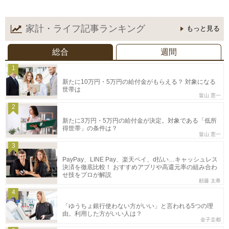
家計・ライフ記事
ランキング
もっと見る
総合
週間
1
新たに10万円・5万円の給付金がもらえる？ 対象になる
世帯は
畠山 憲一
2
新たに3万円・5万円の給付金が決定。対象である「低所
得世帯」の条件は？
畠山 憲一
3
PayPay、LINE Pay、楽天ペイ、d払い…キャッシュレス
決済を徹底比較！ おすすめアプリや高還元率の組み合わ
せ技をプロが解説
頼藤 太希
4
「ゆうちょ銀行使わない方がいい」と言われる5つの理
由。利用した方がいい人は？
金子圭都