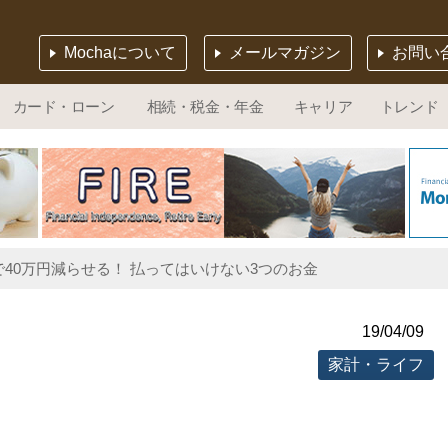
Mochaについて
メールマガジン
お問い
カード・ローン
相続・税金・年金
キャリア
トレンド
40万円減らせる！ 払ってはいけない3つのお金
19/04/09
家計・ライフ