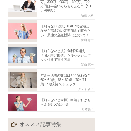
万、300万…600万、650万、700
万円は年金いくらもらえる？【50
万円刻み】
頼藤 太希
【知らないと損】iDeCoで節税し
ながら高金利の定期預金で貯めた
い…最強の金融機関はこの2つ！
畠山 憲一
【知らないと損】金利2%超え
「個人向け国債」をキャッシュバ
ック付きで買う方法
畠山 憲一
年金生活者の支出はどう変わる？
60〜64歳、65〜69歳、70〜74
歳…5歳刻みでチェック
タケイ 啓子
【知らないと大損】申請すればも
らえる8つの給付金
舟本美子
オススメ記事特集