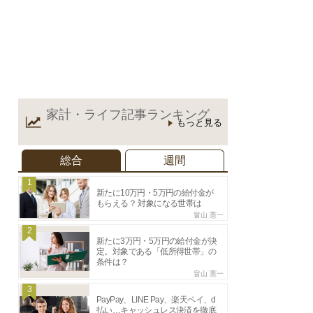
家計・ライフ記事
ランキング
もっと見る
総合
週間
1
新たに10万円・5万円の給付金が
もらえる？ 対象になる世帯は
畠山 憲一
2
新たに3万円・5万円の給付金が決
定。対象である「低所得世帯」の
条件は？
畠山 憲一
3
PayPay、LINE Pay、楽天ペイ、d
払い…キャッシュレス決済を徹底