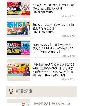
やらないと1000万円以上の損！老
後のお金で損しない方法
【Money&YouTV】
Money＆You
新NISA、マネーコンサルタント頼
藤太希ならこう使う
【Money&YouTV】
Money＆You
NISA・iDeCo本で日本一の著者が
教える「新NISA・iDeCo完全ガイ
ド」【Money&YouTV】
Money＆You
「史上最強のFP3級テキスト24-25
年版」監修者が世界一わかりやす
く解説〜ライフプランニングと資
金計画〜【Money&YouTV】
Money＆You
新着記事
【年金早見表】年収200万、250