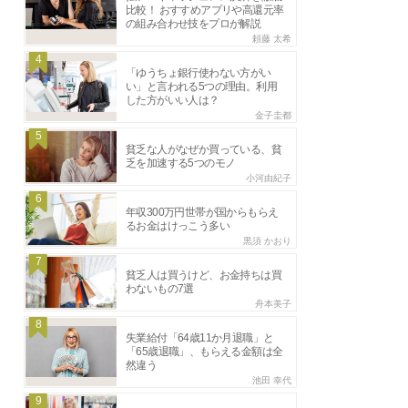
比較！ おすすめアプリや高還元率
の組み合わせ技をプロが解説
頼藤 太希
4
「ゆうちょ銀行使わない方がい
い」と言われる5つの理由。利用
した方がいい人は？
金子圭都
5
貧乏な人がなぜか買っている、貧
乏を加速する5つのモノ
小河由紀子
6
年収300万円世帯が国からもらえ
るお金はけっこう多い
黒須 かおり
7
貧乏人は買うけど、お金持ちは買
わないもの7選
舟本美子
8
失業給付「64歳11か月退職」と
「65歳退職」、もらえる金額は全
然違う
池田 幸代
9