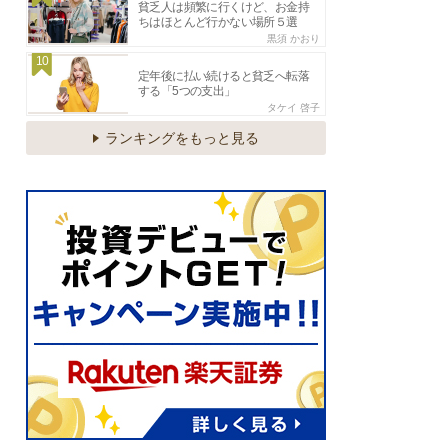
貧乏人は頻繁に行くけど、お金持
ちはほとんど行かない場所５選
黒須 かおり
10
定年後に払い続けると貧乏へ転落
する「5つの支出」
タケイ 啓子
ランキングをもっと見る