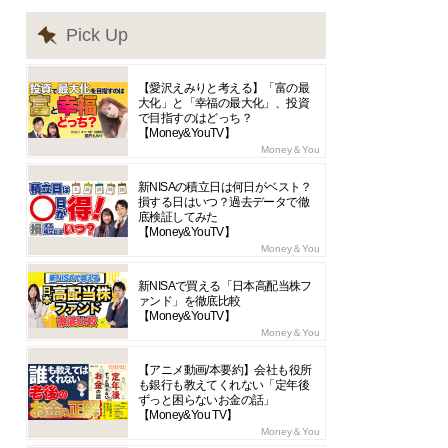
Pick Up
【愛沢えみりと考える】「富の最
大化」と「幸福の最大化」、投資
で目指すのはどっち？
【Money&YouTV】
Money＆You
新NISAの積立日は何日がベスト？
損する日はいつ？過去データで徹
底検証してみた
【Money&YouTV】
Money＆You
新NISAで買える「日本高配当株フ
ァンド」を徹底比較
【Money&YouTV】
Money＆You
【アニメ動画/本要約】会社も役所
も銀行も教えてくれない「定年後
ずっと困らないお金の話」
【Money&You TV】
Money＆You