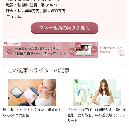
職業：私 契約社員、妻 アルバイト
貯金：私 約400万円、妻 約600万円
年収：私 ...
マネー相談の続きを見る
この記事のライターの記事
届け出しないともらえない、遺族がも
「年金の繰下げ」は国民年金・厚生年
らえる8つのお金
金別々に可能も、年の差夫婦にはデメ
リット