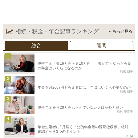
相続・税金・年金記事
ランキング
もっと見る
総合
週間
1
厚生年金「夫16万円・妻10万円」、夫が亡くなったら妻
の年金はいくらになるのか
前佛 朋子
2
年金を月20万円もらえるには、年収はいくら必要なのか
前佛 朋子
3
厚生年金を月20万円もらえていない人は意外と多い
稲村 優貴子
4
年金生活者に1月届く「公的年金等の源泉徴収票」絶対
確認すべき3つのポイント
KIWI