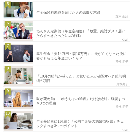
5
年金保険料未納を続けた人の悲惨な末路
森本 由紀
6
ねんきん定期便（年金定期便）「放置」絶対ダメ！届い
たらすべきたった1つの行動
KIWI
7
厚生年金「夫14万円・妻10万円」、夫が亡くなった後に
妻がもらえる年金はいくら？
前佛 朋子
8
「10月の給与が減った」と驚いた人が確認すべき給与明
細の項目
舟本美子
9
親が死ぬ前に「ゆうちょの通帳」だけは絶対に確認すべ
き3つの理由
前佛 朋子
10
年金受給者に1月届く「公的年金等の源泉徴収票」チェ
ックすべき3つのポイント
KIWI