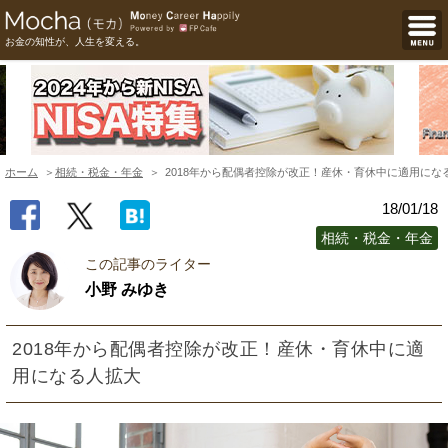
お金の知性が、人生を変える。
ホーム
相続・税金・年金
2018年から配偶者控除が改正！産休・育休中に適用にな
18/01/18
相続・税金・年金
この記事のライター
小野 みゆき
2018年から配偶者控除が改正！産休・育休中に適
用になる人拡大