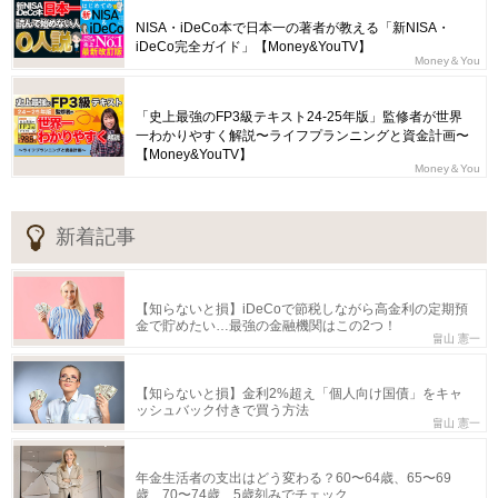
NISA・iDeCo本で日本一の著者が教える「新NISA・
iDeCo完全ガイド」【Money&YouTV】
Money＆You
「史上最強のFP3級テキスト24-25年版」監修者が世界
一わかりやすく解説〜ライフプランニングと資金計画〜
【Money&YouTV】
Money＆You
新着記事
【知らないと損】iDeCoで節税しながら高金利の定期預
金で貯めたい…最強の金融機関はこの2つ！
畠山 憲一
【知らないと損】金利2%超え「個人向け国債」をキャ
ッシュバック付きで買う方法
畠山 憲一
年金生活者の支出はどう変わる？60〜64歳、65〜69
歳、70〜74歳…5歳刻みでチェック