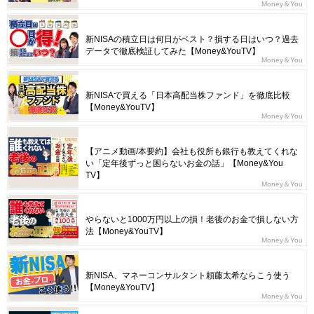
Money＆You
新NISAの積立日は何日がベスト？損する日はいつ？過去
データで徹底検証してみた【Money&YouTV】
Money＆You
新NISAで買える「日本高配当株ファンド」を徹底比較
【Money&YouTV】
Money＆You
【アニメ動画/本要約】会社も役所も銀行も教えてくれな
い「定年後ずっと困らないお金の話」【Money&You
TV】
Money＆You
やらないと1000万円以上の損！老後のお金で損しない方
法【Money&YouTV】
Money＆You
新NISA、マネーコンサルタント頼藤太希ならこう使う
【Money&YouTV】
Money＆You