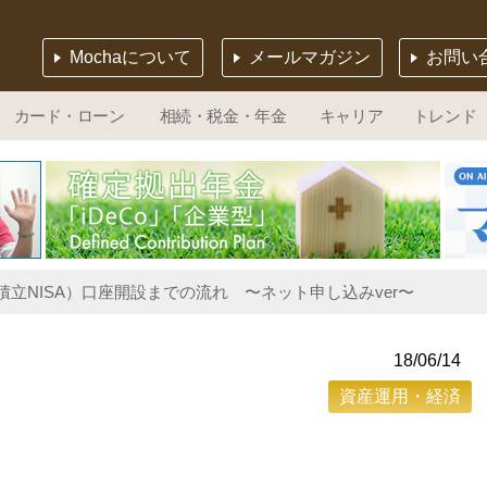
Mochaについて
メールマガジン
お問い
カード・ローン
相続・税金・年金
キャリア
トレンド
（積立NISA）口座開設までの流れ 〜ネット申し込みver〜
18/06/14
資産運用・経済