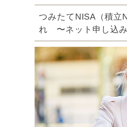
つみたてNISA（積立
れ 〜ネット申し込みv