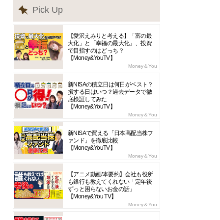
Pick Up
【愛沢えみりと考える】「富の最
大化」と「幸福の最大化」、投資
で目指すのはどっち？
【Money&YouTV】
Money＆You
新NISAの積立日は何日がベスト？
損する日はいつ？過去データで徹
底検証してみた
【Money&YouTV】
Money＆You
新NISAで買える「日本高配当株フ
ァンド」を徹底比較
【Money&YouTV】
Money＆You
【アニメ動画/本要約】会社も役所
も銀行も教えてくれない「定年後
ずっと困らないお金の話」
【Money&You TV】
Money＆You