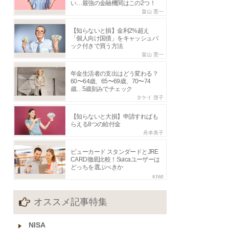
い…最強の金融機関はこの2つ！
畠山 憲一
【知らないと損】金利2%超え
「個人向け国債」をキャッシュバ
ック付きで買う方法
畠山 憲一
年金生活者の支出はどう変わる？
60〜64歳、65〜69歳、70〜74
歳…5歳刻みでチェック
タケイ 啓子
【知らないと大損】申請すればも
らえる8つの給付金
舟本美子
ビューカード スタンダードとJRE
CARD徹底比較！Suicaユーザーは
どっちを選ぶべきか
KIWI
オススメ記事特集
NISA