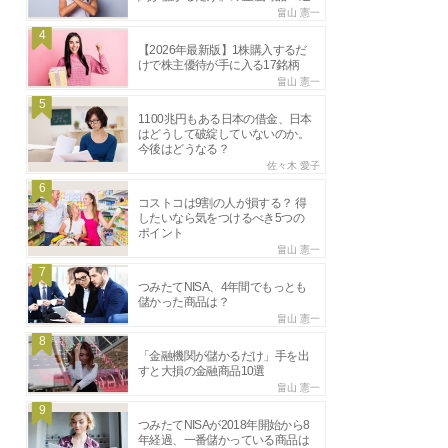
畠山 憲一
4
【2026年最新版】1株購入するだ
けで株主優待が手に入る17銘柄
畠山 憲一
5
1100兆円もある日本の借金、日本
はどうして破綻していないのか。
今後はどうなる？
佐々木 愛子
6
コストコは9割の人が損する？ 得
したいなら気をつけるべき5つの
ポイント
畠山 憲一
7
つみたてNISA、4年間でもっとも
儲かった商品は？
畠山 憲一
8
「金融機関が儲かるだけ」手を出
すと大損の金融商品10選
畠山 憲一
9
つみたてNISAが2018年開始から8
年経過、一番儲かっている商品は