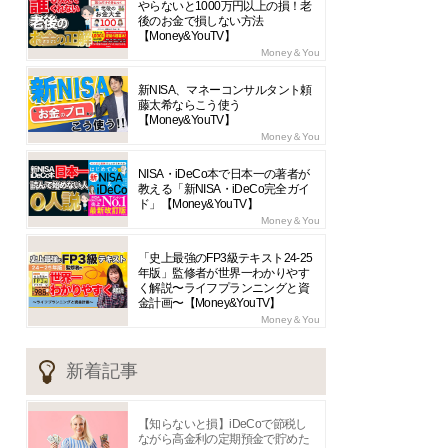
やらないと1000万円以上の損！老
後のお金で損しない方法
【Money&YouTV】
Money＆You
新NISA、マネーコンサルタント頼
藤太希ならこう使う
【Money&YouTV】
Money＆You
NISA・iDeCo本で日本一の著者が
教える「新NISA・iDeCo完全ガイ
ド」【Money&YouTV】
Money＆You
「史上最強のFP3級テキスト24-25
年版」監修者が世界一わかりやす
く解説〜ライフプランニングと資
金計画〜【Money&YouTV】
Money＆You
新着記事
【知らないと損】iDeCoで節税し
ながら高金利の定期預金で貯めた