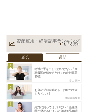
資産運用・経済記事
ランキング
もっと見る
総合
週間
1
絶対に手を出してはいけない「金
融機関が儲かるだけ」の金融商品
10選
畠山 憲一
2
お金のプロが勧める、お金の増や
し方ベスト3
Mocha編集部
3
絶対に買ってはいけない「金融機
関が儲かるだけ」の金融商品10選