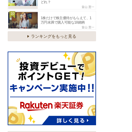
どれ？
畠山 憲一
10
1株だけで株主優待がもらえて、1
万円未満で購入可能な18銘柄
畠山 憲一
ランキングをもっと見る