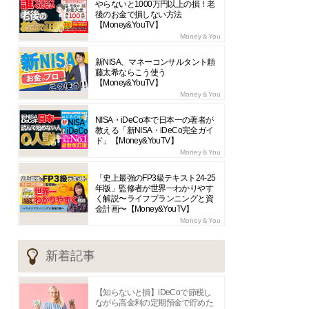
やらないと1000万円以上の損！老
後のお金で損しない方法
【Money&YouTV】
Money＆You
新NISA、マネーコンサルタント頼
藤太希ならこう使う
【Money&YouTV】
Money＆You
NISA・iDeCo本で日本一の著者が
教える「新NISA・iDeCo完全ガイ
ド」【Money&YouTV】
Money＆You
「史上最強のFP3級テキスト24-25
年版」監修者が世界一わかりやす
く解説〜ライフプランニングと資
金計画〜【Money&YouTV】
Money＆You
新着記事
【知らないと損】iDeCoで節税し
ながら高金利の定期預金で貯めた