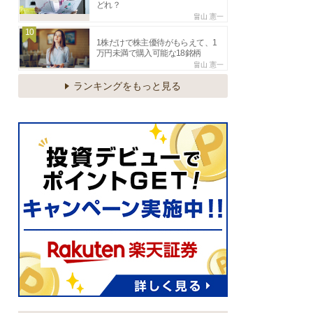
どれ？
畠山 憲一
10
1株だけで株主優待がもらえて、1
万円未満で購入可能な18銘柄
畠山 憲一
ランキングをもっと見る