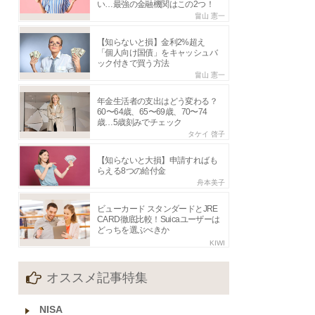
い…最強の金融機関はこの2つ！
畠山 憲一
【知らないと損】金利2%超え
「個人向け国債」をキャッシュバ
ック付きで買う方法
畠山 憲一
年金生活者の支出はどう変わる？
60〜64歳、65〜69歳、70〜74
歳…5歳刻みでチェック
タケイ 啓子
【知らないと大損】申請すればも
らえる8つの給付金
舟本美子
ビューカード スタンダードとJRE
CARD徹底比較！Suicaユーザーは
どっちを選ぶべきか
KIWI
オススメ記事特集
NISA