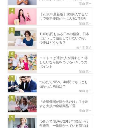
畠山 憲一
4
【2026年最新版】1株購入するだ
けで株主優待が手に入る17銘柄
畠山 憲一
5
1100兆円もある日本の借金、日本
はどうして破綻していないのか。
今後はどうなる？
佐々木 愛子
6
コストコは9割の人が損する？ 得
したいなら気をつけるべき5つの
ポイント
畠山 憲一
7
つみたてNISA、4年間でもっとも
儲かった商品は？
畠山 憲一
8
「金融機関が儲かるだけ」手を出
すと大損の金融商品10選
畠山 憲一
9
つみたてNISAが2018年開始から8
年経過、一番儲かっている商品は