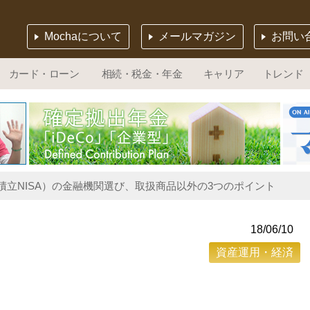
Mochaについて
メールマガジン
お問い
カード・ローン
相続・税金・年金
キャリア
トレンド
（積立NISA）の金融機関選び、取扱商品以外の3つのポイント
18/06/10
資産運用・経済