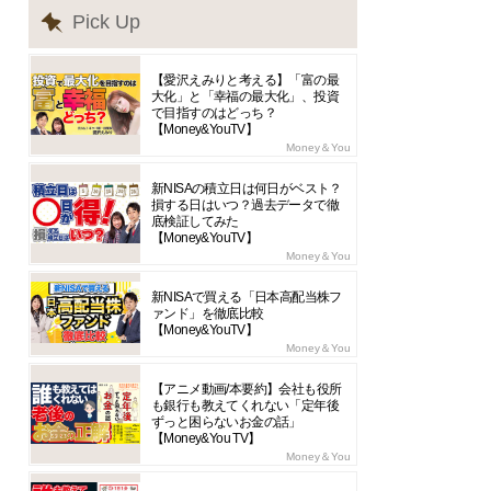
Pick Up
【愛沢えみりと考える】「富の最
大化」と「幸福の最大化」、投資
で目指すのはどっち？
【Money&YouTV】
Money＆You
新NISAの積立日は何日がベスト？
損する日はいつ？過去データで徹
底検証してみた
【Money&YouTV】
Money＆You
新NISAで買える「日本高配当株フ
ァンド」を徹底比較
【Money&YouTV】
Money＆You
【アニメ動画/本要約】会社も役所
も銀行も教えてくれない「定年後
ずっと困らないお金の話」
【Money&You TV】
Money＆You