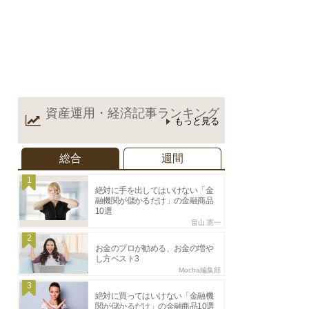
資産運用・経済記事
ランキング
もっと見る
総合
週間
1
絶対に手を出してはいけない「金
融機関が儲かるだけ」の金融商品
10選
畠山 憲一
2
お金のプロが勧める、お金の増や
し方ベスト3
Mocha編集部
3
絶対に買ってはいけない「金融機
関が儲かるだけ」の金融商品10選