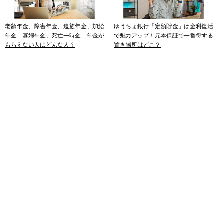
老齢年金、障害年金、遺族年金、加給
ゆうちょ銀行「定額貯金」は金利復活
年金、寡婦年金、死亡一時金…年金が
で魅力アップ！元本保証で一番得する
もらえない人はどんな人？
置き場所はどこ？