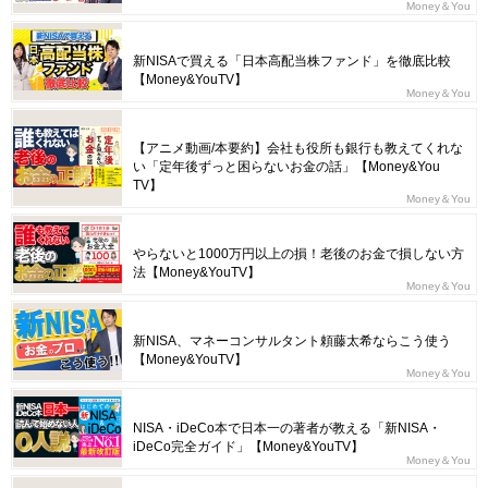
Money＆You
新NISAで買える「日本高配当株ファンド」を徹底比較
【Money&YouTV】
Money＆You
【アニメ動画/本要約】会社も役所も銀行も教えてくれな
い「定年後ずっと困らないお金の話」【Money&You
TV】
Money＆You
やらないと1000万円以上の損！老後のお金で損しない方
法【Money&YouTV】
Money＆You
新NISA、マネーコンサルタント頼藤太希ならこう使う
【Money&YouTV】
Money＆You
NISA・iDeCo本で日本一の著者が教える「新NISA・
iDeCo完全ガイド」【Money&YouTV】
Money＆You