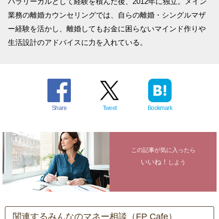
パラリーガルとして経験を積んだ後、2012年に独立。メイン
業務の離婚カウンセリングでは、自らの離婚・シングルマザ
ー経験を活かし、離婚してもお金に困らないマインド作りや
生活設計のアドバイスに力を入れている。
Share
Tweet
Bookmark
この記事が気に入ったら
いいね！
しよう
関連するみんなのマネー相談（FP Cafe）