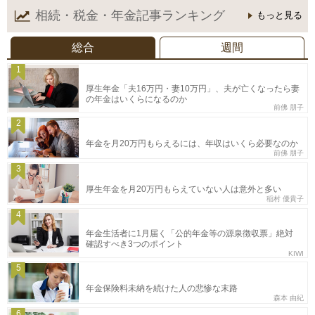
相続・税金・年金記事
ランキング
もっと見る
総合
週間
1
厚生年金「夫16万円・妻10万円」、夫が亡くなったら妻
の年金はいくらになるのか
前佛 朋子
2
年金を月20万円もらえるには、年収はいくら必要なのか
前佛 朋子
3
厚生年金を月20万円もらえていない人は意外と多い
稲村 優貴子
4
年金生活者に1月届く「公的年金等の源泉徴収票」絶対
確認すべき3つのポイント
KIWI
5
年金保険料未納を続けた人の悲惨な末路
森本 由紀
6