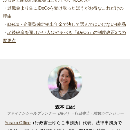
・
退職金より先にiDeCoを受け取ったほうがお得なこれだけの
理由
・
iDeCo・企業型確定拠出年金で決して選んではいけない4商品
・
老後破産を避けたい人はやるべき「iDeCo」の制度改正3つの
変更点
森本 由紀
ファイナンシャルプランナー（AFP）・行政書士・離婚カウンセラー
Yurako Office
（行政書士ゆらこ事務所）代表。法律事務所で