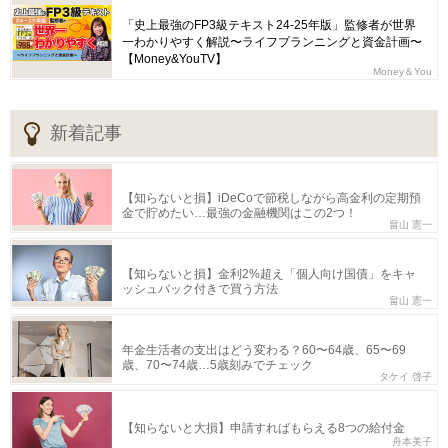
「史上最強のFP3級テキスト24-25年版」監修者が世界
一わかりやすく解説〜ライフプランニングと資金計画〜
【Money&YouTV】
Money＆You
新着記事
【知らないと損】iDeCoで節税しながら高金利の定期預
金で貯めたい…最強の金融機関はこの2つ！
畠山 憲一
【知らないと損】金利2%超え「個人向け国債」をキャ
ッシュバック付きで買う方法
畠山 憲一
年金生活者の支出はどう変わる？60〜64歳、65〜69
歳、70〜74歳…5歳刻みでチェック
タケイ 啓子
【知らないと大損】申請すればもらえる8つの給付金
舟本美子