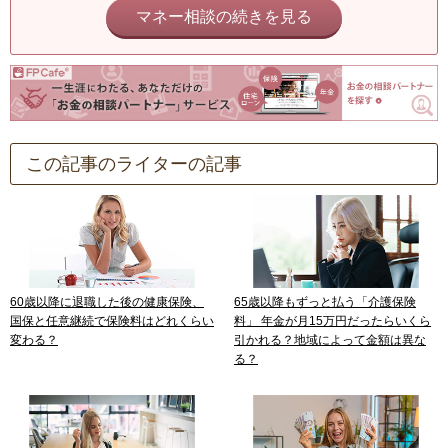
マネー相談の続きを見る
この記事のライターの記事
60歳以降に退職した後の健康保険、
65歳以降もずっと払う「介護保険
国保と任意継続で保険料はどれくらい
料」 年金が月15万円だったらいくら
変わる？
引かれる？地域によって金額は異な
る？