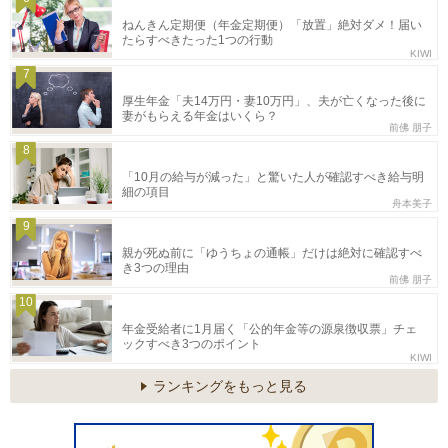
ねんきん定期便（年金定期便）「放置」絶対ダメ！届い
たらすべきたった1つの行動
KIWI
7
厚生年金「夫14万円・妻10万円」、夫が亡くなった後に
妻がもらえる年金はいくら？
前佛 朋子
8
「10月の給与が減った」と驚いた人が確認すべき給与明
細の項目
舟本美子
9
親が死ぬ前に「ゆうちょの通帳」だけは絶対に確認すべ
き3つの理由
前佛 朋子
10
年金受給者に1月届く「公的年金等の源泉徴収票」チェ
ックすべき3つのポイント
KIWI
ランキングをもっと見る