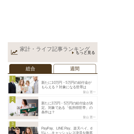
家計・ライフ記事
ランキング
もっと見る
総合
週間
1
新たに10万円・5万円の給付金が
もらえる？ 対象になる世帯は
畠山 憲一
2
新たに3万円・5万円の給付金が決
定。対象である「低所得世帯」の
条件は？
畠山 憲一
3
PayPay、LINE Pay、楽天ペイ、d
払い…キャッシュレス決済を徹底