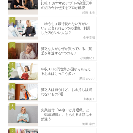
比較！ おすすめアプリや高還元率
の組み合わせ技をプロが解説
頼藤 太希
4
「ゆうちょ銀行使わない方がい
い」と言われる5つの理由。利用
した方がいい人は？
金子圭都
5
貧乏な人がなぜか買っている、貧
乏を加速する5つのモノ
小河由紀子
6
年収300万円世帯が国からもらえ
るお金はけっこう多い
黒須 かおり
7
貧乏人は買うけど、お金持ちは買
わないもの7選
舟本美子
8
失業給付「64歳11か月退職」と
「65歳退職」、もらえる金額は全
然違う
池田 幸代
9