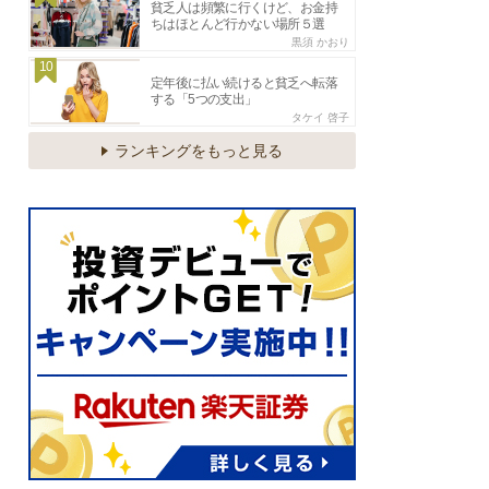
貧乏人は頻繁に行くけど、お金持
ちはほとんど行かない場所５選
黒須 かおり
10
定年後に払い続けると貧乏へ転落
する「5つの支出」
タケイ 啓子
ランキングをもっと見る