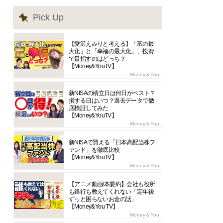
Pick Up
【愛沢えみりと考える】「富の最
大化」と「幸福の最大化」、投資
で目指すのはどっち？
【Money&YouTV】
Money＆You
新NISAの積立日は何日がベスト？
損する日はいつ？過去データで徹
底検証してみた
【Money&YouTV】
Money＆You
新NISAで買える「日本高配当株フ
ァンド」を徹底比較
【Money&YouTV】
Money＆You
【アニメ動画/本要約】会社も役所
も銀行も教えてくれない「定年後
ずっと困らないお金の話」
【Money&You TV】
Money＆You