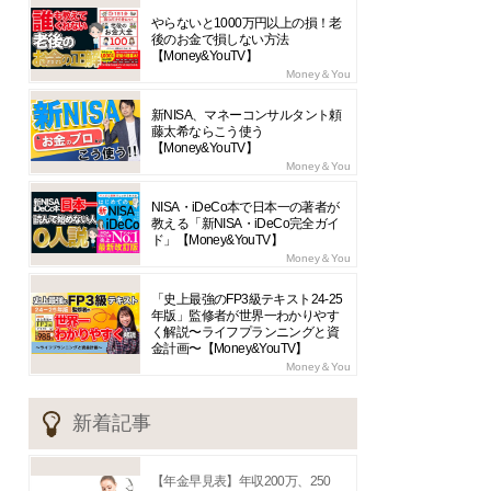
やらないと1000万円以上の損！老
後のお金で損しない方法
【Money&YouTV】
Money＆You
新NISA、マネーコンサルタント頼
藤太希ならこう使う
【Money&YouTV】
Money＆You
NISA・iDeCo本で日本一の著者が
教える「新NISA・iDeCo完全ガイ
ド」【Money&YouTV】
Money＆You
「史上最強のFP3級テキスト24-25
年版」監修者が世界一わかりやす
く解説〜ライフプランニングと資
金計画〜【Money&YouTV】
Money＆You
新着記事
【年金早見表】年収200万、250