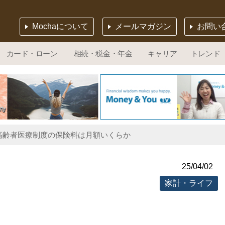
Mochaについて
メールマガジン
お問い
カード・ローン
相続・税金・年金
キャリア
トレンド
高齢者医療制度の保険料は月額いくらか
25/04/02
家計・ライフ