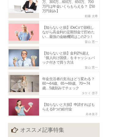
万、300万…600万、650万、700
万円は年金いくらもらえる？【50
万円刻み】
頼藤 太希
【知らないと損】iDeCoで節税し
ながら高金利の定期預金で貯めた
い…最強の金融機関はこの2つ！
畠山 憲一
【知らないと損】金利2%超え
「個人向け国債」をキャッシュバ
ック付きで買う方法
畠山 憲一
年金生活者の支出はどう変わる？
60〜64歳、65〜69歳、70〜74
歳…5歳刻みでチェック
タケイ 啓子
【知らないと大損】申請すればも
らえる8つの給付金
舟本美子
オススメ記事特集