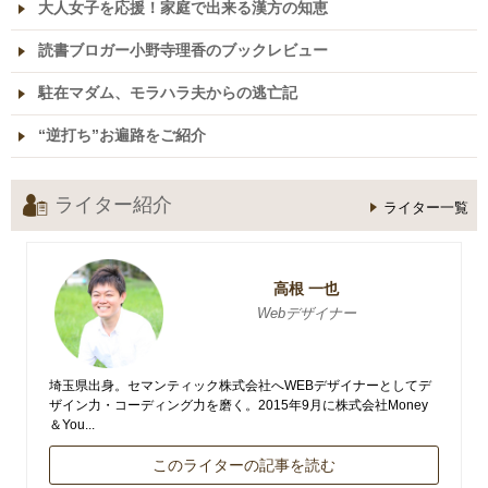
大人女子を応援！家庭で出来る漢方の知恵
読書ブロガー小野寺理香のブックレビュー
駐在マダム、モラハラ夫からの逃亡記
“逆打ち”お遍路をご紹介
ライター紹介
ライター一覧
高根 一也
Webデザイナー
埼玉県出身。セマンティック株式会社へWEBデザイナーとしてデ
ザイン力・コーディング力を磨く。2015年9月に株式会社Money
＆You...
このライターの記事を読む