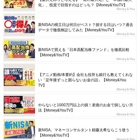
化」、投資で目指すのはどっち？【Money&YouTV】
Money＆You
新NISAの積立日は何日がベスト？損する日はいつ？過去
データで徹底検証してみた【Money&YouTV】
Money＆You
新NISAで買える「日本高配当株ファンド」を徹底比較
【Money&YouTV】
Money＆You
【アニメ動画/本要約】会社も役所も銀行も教えてくれな
い「定年後ずっと困らないお金の話」【Money&You
TV】
Money＆You
やらないと1000万円以上の損！老後のお金で損しない方
法【Money&YouTV】
Money＆You
新NISA、マネーコンサルタント頼藤太希ならこう使う
【Money&YouTV】
Money＆You