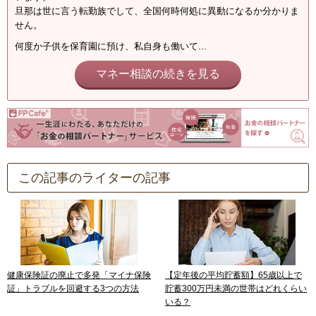
旦那は世に言う転勤族でして、全国何時何処に異動になるか分かりま
せん。
何度か子供を保育園に預け、私自身も働いて...
マネー相談の続きを見る
この記事のライターの記事
健康保険証の廃止で多発「マイナ保険
【定年後の平均貯蓄額】65歳以上で
証」トラブルを回避する3つの方法
貯蓄300万円未満の世帯はどれくらい
いる？