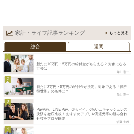
家計・ライフ記事
ランキング
もっと見る
総合
週間
1
新たに10万円・5万円の給付金がもらえる？ 対象になる
世帯は
畠山 憲一
2
新たに3万円・5万円の給付金が決定。対象である「低所
得世帯」の条件は？
畠山 憲一
3
PayPay、LINE Pay、楽天ペイ、d払い…キャッシュレス
決済を徹底比較！ おすすめアプリや高還元率の組み合わ
せ技をプロが解説
頼藤 太希
4