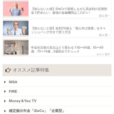
【知らないと損】iDeCoで節税しながら高金利の定期預
金で貯めたい…最強の金融機関はこの2つ！
畠山 憲一
【知らないと損】金利2%超え「個人向け国債」をキャ
ッシュバック付きで買う方法
畠山 憲一
年金生活者の支出はどう変わる？60〜64歳、65〜69
歳、70〜74歳…5歳刻みでチェック
タケイ 啓子
オススメ記事特集
NISA
FIRE
Money＆You TV
確定拠出年金「iDeCo」「企業型」