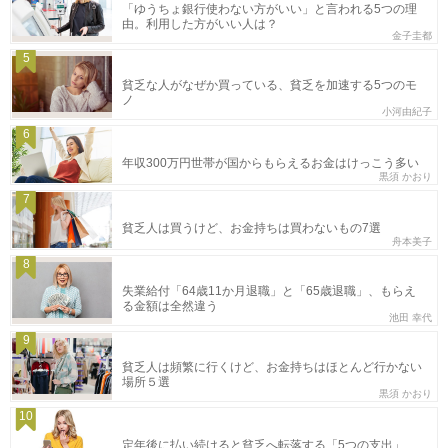
「ゆうちょ銀行使わない方がいい」と言われる5つの理
由。利用した方がいい人は？
金子圭都
5
貧乏な人がなぜか買っている、貧乏を加速する5つのモ
ノ
小河由紀子
6
年収300万円世帯が国からもらえるお金はけっこう多い
黒須 かおり
7
貧乏人は買うけど、お金持ちは買わないもの7選
舟本美子
8
失業給付「64歳11か月退職」と「65歳退職」、もらえ
る金額は全然違う
池田 幸代
9
貧乏人は頻繁に行くけど、お金持ちはほとんど行かない
場所５選
黒須 かおり
10
定年後に払い続けると貧乏へ転落する「5つの支出」