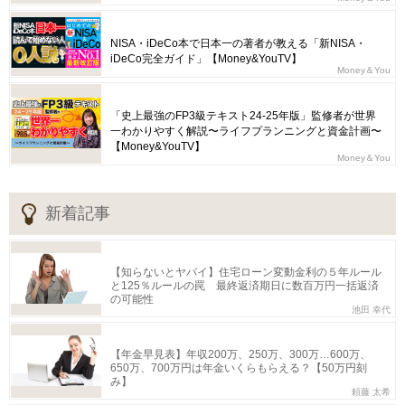
NISA・iDeCo本で日本一の著者が教える「新NISA・
iDeCo完全ガイド」【Money&YouTV】
Money＆You
「史上最強のFP3級テキスト24-25年版」監修者が世界
一わかりやすく解説〜ライフプランニングと資金計画〜
【Money&YouTV】
Money＆You
新着記事
【知らないとヤバイ】住宅ローン変動金利の５年ルール
と125％ルールの罠 最終返済期日に数百万円一括返済
の可能性
池田 幸代
【年金早見表】年収200万、250万、300万…600万、
650万、700万円は年金いくらもらえる？【50万円刻
み】
頼藤 太希