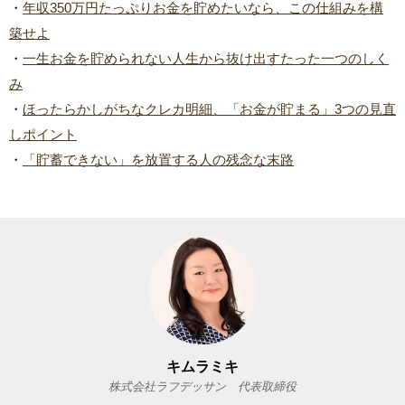
・
年収350万円たっぷりお金を貯めたいなら、この仕組みを構
築せよ
・
一生お金を貯められない人生から抜け出すたった一つのしく
み
・
ほったらかしがちなクレカ明細、「お金が貯まる」3つの見直
しポイント
・
「貯蓄できない」を放置する人の残念な末路
キムラミキ
株式会社ラフデッサン 代表取締役