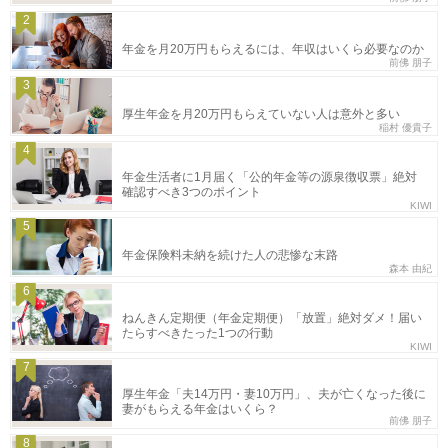
2
年金を月20万円もらえるには、年収はいくら必要なのか
前佛 朋子
3
厚生年金を月20万円もらえていない人は意外と多い
稲村 優貴子
4
年金生活者に1月届く「公的年金等の源泉徴収票」絶対
確認すべき3つのポイント
KIWI
5
年金保険料未納を続けた人の悲惨な末路
森本 由紀
6
ねんきん定期便（年金定期便）「放置」絶対ダメ！届い
たらすべきたった1つの行動
KIWI
7
厚生年金「夫14万円・妻10万円」、夫が亡くなった後に
妻がもらえる年金はいくら？
前佛 朋子
8