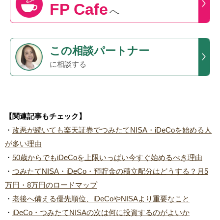
FP Cafe
へ
この
相談パートナー
に相談する
【関連記事もチェック】
・
改悪が続いても楽天証券でつみたてNISA・iDeCoを始める人
が多い理由
・
50歳からでもiDeCoを上限いっぱい今すぐ始めるべき理由
・
つみたてNISA・iDeCo・預貯金の積立配分はどうする？月5
万円・8万円のロードマップ
・
老後へ備える優先順位、iDeCoやNISAより重要なこと
・
iDeCo・つみたてNISAの次は何に投資するのがよいか