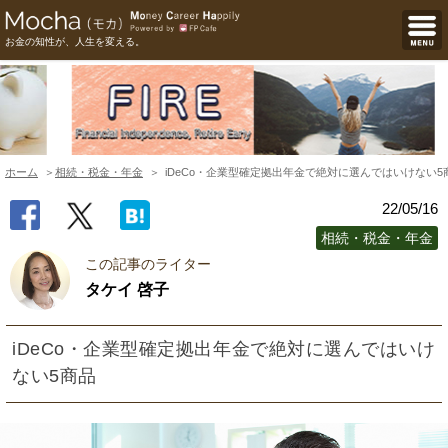
お金の知性が、人生を変える。
ホーム
相続・税金・年金
iDeCo・企業型確定拠出年金で絶対に選んではいけない5
22/05/16
相続・税金・年金
この記事のライター
タケイ 啓子
iDeCo・企業型確定拠出年金で絶対に選んではいけ
ない5商品