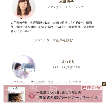
本田 典子
ファイナンシャルプランナー
大手製粉会社で料理講師を勤め、結婚で香港に在住約6年。帰国
後、母の介護を経験しながら各種、ヘルパー1級資格他、全身障害
者ガイドヘルパー...
このライターの記事を読む
こまつえり
CFP、FP技能士1級
大学卒業後、大手金融機関に就職。１つの会社で正社員・パート
タイム・契約社員と様々な職種を経験していく中で、女性の働き
方、お金とのかかわ...
このライターの記事を読む