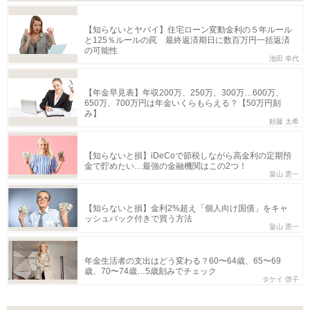
【知らないとヤバイ】住宅ローン変動金利の５年ルール
と125％ルールの罠 最終返済期日に数百万円一括返済
の可能性
池田 幸代
【年金早見表】年収200万、250万、300万…600万、
650万、700万円は年金いくらもらえる？【50万円刻
み】
頼藤 太希
【知らないと損】iDeCoで節税しながら高金利の定期預
金で貯めたい…最強の金融機関はこの2つ！
畠山 憲一
【知らないと損】金利2%超え「個人向け国債」をキャ
ッシュバック付きで買う方法
畠山 憲一
年金生活者の支出はどう変わる？60〜64歳、65〜69
歳、70〜74歳…5歳刻みでチェック
タケイ 啓子