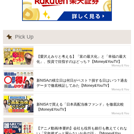
Pick Up
【愛沢えみりと考える】「富の最大化」と「幸福の最大
化」、投資で目指すのはどっち？【Money&YouTV】
Money＆You
新NISAの積立日は何日がベスト？損する日はいつ？過去
データで徹底検証してみた【Money&YouTV】
Money＆You
新NISAで買える「日本高配当株ファンド」を徹底比較
【Money&YouTV】
Money＆You
【アニメ動画/本要約】会社も役所も銀行も教えてくれな
い「定年後ずっと困らないお金の話」【Money&You