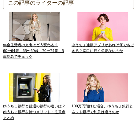
この記事のライターの記事
年金生活者の支出はどう変わる？
ゆうちょ通帳アプリがあれば何でもで
60〜64歳、65〜69歳、70〜74歳…5
きる？窓口に行く必要ないのか
歳刻みでチェック
ゆうちょ銀行と普通の銀行の違いは？
100万円預けた場合、ゆうちょ銀行と
ゆうちょ銀行を持つメリット・注意点
ネット銀行で利息は違うのか
まとめ