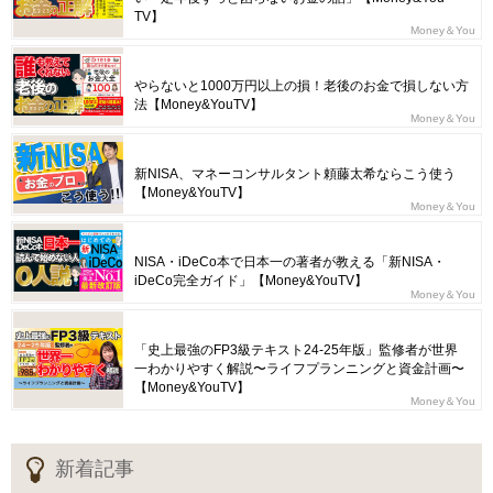
TV】
Money＆You
やらないと1000万円以上の損！老後のお金で損しない方
法【Money&YouTV】
Money＆You
新NISA、マネーコンサルタント頼藤太希ならこう使う
【Money&YouTV】
Money＆You
NISA・iDeCo本で日本一の著者が教える「新NISA・
iDeCo完全ガイド」【Money&YouTV】
Money＆You
「史上最強のFP3級テキスト24-25年版」監修者が世界
一わかりやすく解説〜ライフプランニングと資金計画〜
【Money&YouTV】
Money＆You
新着記事