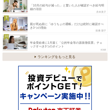
「10月の給与が減った」と驚いた人が確認すべき給与明
細の項目
舟本美子
9
親が死ぬ前に「ゆうちょの通帳」だけは絶対に確認すべ
き3つの理由
前佛 朋子
10
年金受給者に1月届く「公的年金等の源泉徴収票」チェ
ックすべき3つのポイント
KIWI
ランキングをもっと見る