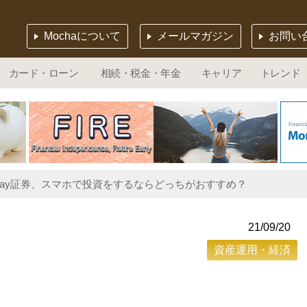
Mochaについて
メールマガジン
お問い
カード・ローン
相続・税金・年金
キャリア
トレンド
ayPay証券、スマホで投資をするならどっちがおすすめ？
21/09/20
資産運用・経済