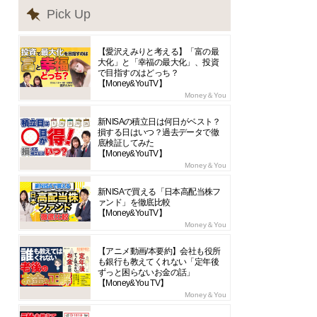
Pick Up
【愛沢えみりと考える】「富の最
大化」と「幸福の最大化」、投資
で目指すのはどっち？
【Money&YouTV】
Money＆You
新NISAの積立日は何日がベスト？
損する日はいつ？過去データで徹
底検証してみた
【Money&YouTV】
Money＆You
新NISAで買える「日本高配当株フ
ァンド」を徹底比較
【Money&YouTV】
Money＆You
【アニメ動画/本要約】会社も役所
も銀行も教えてくれない「定年後
ずっと困らないお金の話」
【Money&You TV】
Money＆You