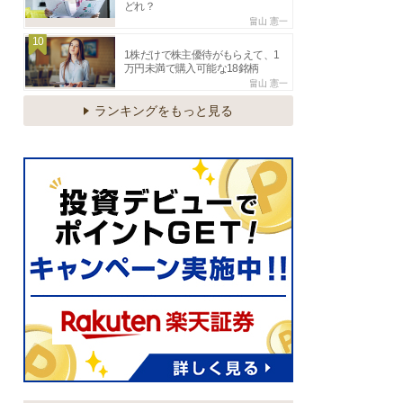
どれ？
畠山 憲一
10
1株だけで株主優待がもらえて、1
万円未満で購入可能な18銘柄
畠山 憲一
ランキングをもっと見る