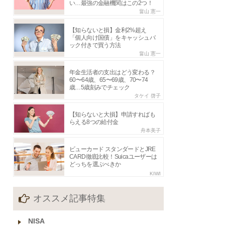
い…最強の金融機関はこの2つ！
畠山 憲一
【知らないと損】金利2%超え
「個人向け国債」をキャッシュバ
ック付きで買う方法
畠山 憲一
年金生活者の支出はどう変わる？
60〜64歳、65〜69歳、70〜74
歳…5歳刻みでチェック
タケイ 啓子
【知らないと大損】申請すればも
らえる8つの給付金
舟本美子
ビューカード スタンダードとJRE
CARD徹底比較！Suicaユーザーは
どっちを選ぶべきか
KIWI
オススメ記事特集
NISA