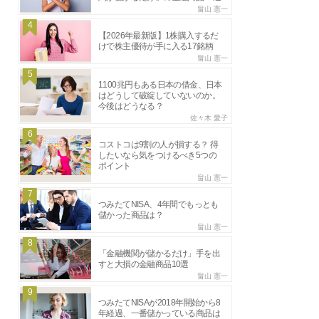
畠山 憲一
4
【2026年最新版】1株購入するだ
けで株主優待が手に入る17銘柄
畠山 憲一
5
1100兆円もある日本の借金、日本
はどうして破綻していないのか。
今後はどうなる？
佐々木 愛子
6
コストコは9割の人が損する？ 得
したいなら気をつけるべき5つの
ポイント
畠山 憲一
7
つみたてNISA、4年間でもっとも
儲かった商品は？
畠山 憲一
8
「金融機関が儲かるだけ」手を出
すと大損の金融商品10選
畠山 憲一
9
つみたてNISAが2018年開始から8
年経過、一番儲かっている商品は