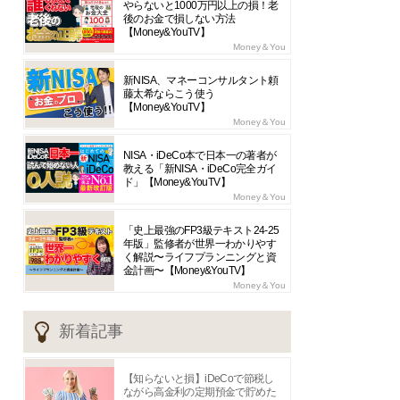
やらないと1000万円以上の損！老
後のお金で損しない方法
【Money&YouTV】
Money＆You
新NISA、マネーコンサルタント頼
藤太希ならこう使う
【Money&YouTV】
Money＆You
NISA・iDeCo本で日本一の著者が
教える「新NISA・iDeCo完全ガイ
ド」【Money&YouTV】
Money＆You
「史上最強のFP3級テキスト24-25
年版」監修者が世界一わかりやす
く解説〜ライフプランニングと資
金計画〜【Money&YouTV】
Money＆You
新着記事
【知らないと損】iDeCoで節税し
ながら高金利の定期預金で貯めた