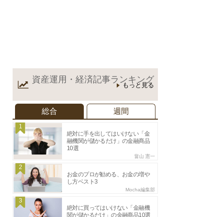
資産運用・経済記事
ランキング
もっと見る
総合
週間
1
絶対に手を出してはいけない「金
融機関が儲かるだけ」の金融商品
10選
畠山 憲一
2
お金のプロが勧める、お金の増や
し方ベスト3
Mocha編集部
3
絶対に買ってはいけない「金融機
関が儲かるだけ」の金融商品10選