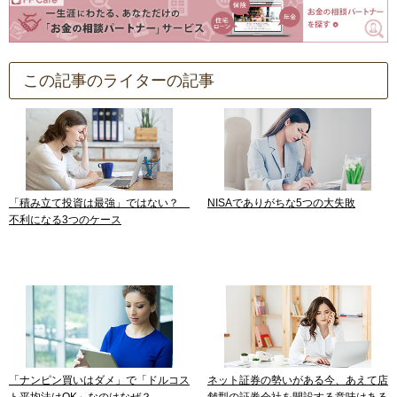
この記事のライターの記事
「積み立て投資は最強」ではない？
NISAでありがちな5つの大失敗
不利になる3つのケース
「ナンピン買いはダメ」で「ドルコス
ネット証券の勢いがある今、あえて店
ト平均法はOK」なのはなぜ？
舗型の証券会社を開設する意味はある