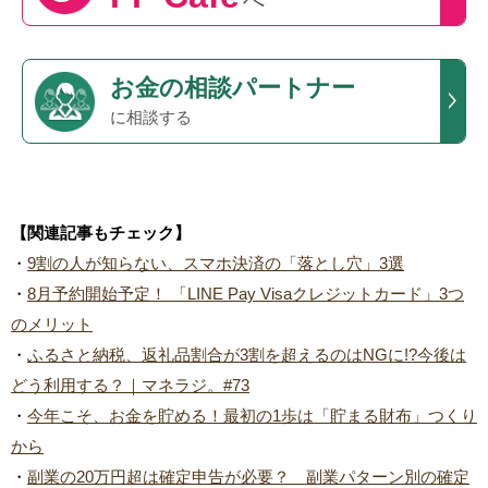
お金の相談パートナー
に相談する
【関連記事もチェック】
・
9割の人が知らない、スマホ決済の「落とし穴」3選
・
8月予約開始予定！ 「LINE Pay Visaクレジットカード」3つ
のメリット
・
ふるさと納税、返礼品割合が3割を超えるのはNGに!?今後は
どう利用する？｜マネラジ。#73
・
今年こそ、お金を貯める！最初の1歩は「貯まる財布」つくり
から
・
副業の20万円超は確定申告が必要？ 副業パターン別の確定