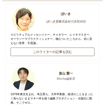
ぽいき
ぽいき堂株式会社
代表取締役
スピリチュアルメッセンジャー、チャネラー、レイキマスター、
オーラソーマプラクティショナー。物心ついたころから、目に見
えない世界、不思議...
このライターの記事を読む
畠山 憲一
Mocha編集長
1979年東京生まれ、埼玉育ち。大学卒業後、経済のことをまった
く知らないままマネー本を扱う編集プロダクション・出版社に勤
務。そこでゼロ...