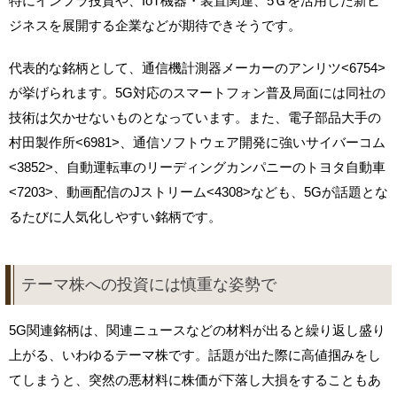
特にインフラ投資や、IoT機器・装置関連、5Ｇを活用した新ビ
ジネスを展開する企業などが期待できそうです。
代表的な銘柄として、通信機計測器メーカーのアンリツ<6754>
が挙げられます。5G対応のスマートフォン普及局面には同社の
技術は欠かせないものとなっています。また、電子部品大手の
村田製作所<6981>、通信ソフトウェア開発に強いサイバーコム
<3852>、自動運転車のリーディングカンパニーのトヨタ自動車
<7203>、動画配信のJストリーム<4308>なども、5Gが話題とな
るたびに人気化しやすい銘柄です。
テーマ株への投資には慎重な姿勢で
5G関連銘柄は、関連ニュースなどの材料が出ると繰り返し盛り
上がる、いわゆるテーマ株です。話題が出た際に高値掴みをし
てしまうと、突然の悪材料に株価が下落し大損をすることもあ