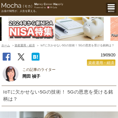
お金の知性が、人生を変える。
ホーム
資産運用・経済
IoTに欠かせない5Gの技術！ 5Gの恩恵を受ける銘柄は？
19/09/20
資産運用・経済
この記事のライター
岡田 禎子
IoTに欠かせない5Gの技術！ 5Gの恩恵を受ける銘
柄は？