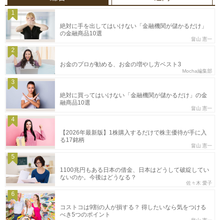
1
絶対に手を出してはいけない「金融機関が儲かるだけ」
の金融商品10選
畠山 憲一
2
お金のプロが勧める、お金の増やし方ベスト3
Mocha編集部
3
絶対に買ってはいけない「金融機関が儲かるだけ」の金
融商品10選
畠山 憲一
4
【2026年最新版】1株購入するだけで株主優待が手に入
る17銘柄
畠山 憲一
5
1100兆円もある日本の借金、日本はどうして破綻してい
ないのか。今後はどうなる？
佐々木 愛子
6
コストコは9割の人が損する？ 得したいなら気をつける
べき5つのポイント