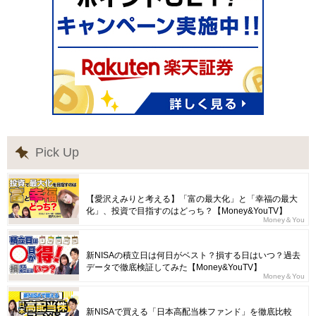
Pick Up
【愛沢えみりと考える】「富の最大化」と「幸福の最大
化」、投資で目指すのはどっち？【Money&YouTV】
Money＆You
新NISAの積立日は何日がベスト？損する日はいつ？過去
データで徹底検証してみた【Money&YouTV】
Money＆You
新NISAで買える「日本高配当株ファンド」を徹底比較