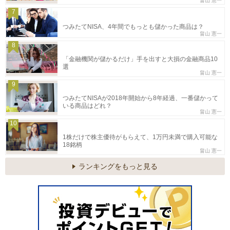
畠山 憲一
7
つみたてNISA、4年間でもっとも儲かった商品は？
畠山 憲一
8
「金融機関が儲かるだけ」手を出すと大損の金融商品10
選
畠山 憲一
9
つみたてNISAが2018年開始から8年経過、一番儲かって
いる商品はどれ？
畠山 憲一
10
1株だけで株主優待がもらえて、1万円未満で購入可能な
18銘柄
畠山 憲一
ランキングをもっと見る