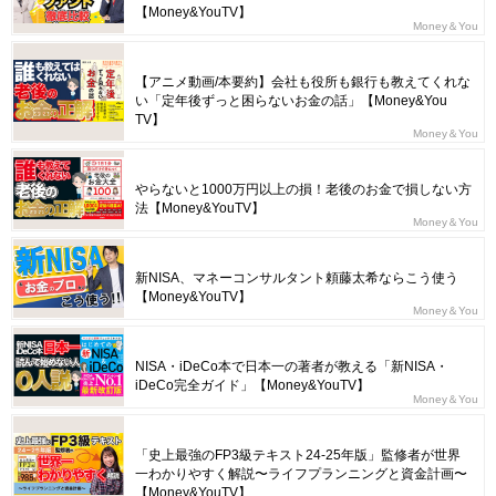
【Money&YouTV】
Money＆You
【アニメ動画/本要約】会社も役所も銀行も教えてくれな
い「定年後ずっと困らないお金の話」【Money&You
TV】
Money＆You
やらないと1000万円以上の損！老後のお金で損しない方
法【Money&YouTV】
Money＆You
新NISA、マネーコンサルタント頼藤太希ならこう使う
【Money&YouTV】
Money＆You
NISA・iDeCo本で日本一の著者が教える「新NISA・
iDeCo完全ガイド」【Money&YouTV】
Money＆You
「史上最強のFP3級テキスト24-25年版」監修者が世界
一わかりやすく解説〜ライフプランニングと資金計画〜
【Money&YouTV】