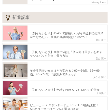
Money＆You
新着記事
【知らないと損】iDeCoで節税しながら高金利の定期預
金で貯めたい…最強の金融機関はこの2つ！
畠山 憲一
【知らないと損】金利2%超え「個人向け国債」をキャ
ッシュバック付きで買う方法
畠山 憲一
年金生活者の支出はどう変わる？60〜64歳、65〜69
歳、70〜74歳…5歳刻みでチェック
タケイ 啓子
【知らないと大損】申請すればもらえる8つの給付金
舟本美子
ビューカード スタンダードとJRE CARD徹底比較！
Suicaユーザーはどっちを選ぶべきか