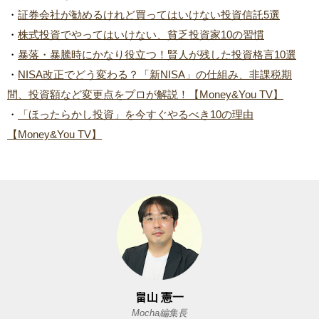
・
証券会社が勧めるけれど買ってはいけない投資信託5選
・
株式投資でやってはいけない、貧乏投資家10の習慣
・
暴落・暴騰時にかなり役立つ！賢人が残した投資格言10選
・
NISA改正でどう変わる？「新NISA」の仕組み、非課税期
間、投資額など変更点をプロが解説！【Money&You TV】
・
「ほったらかし投資」を今すぐやるべき10の理由
【Money&You TV】
畠山 憲一
Mocha編集長