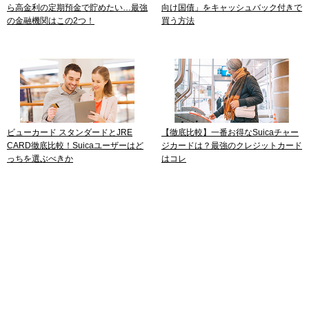
ら高金利の定期預金で貯めたい…最強
向け国債」をキャッシュバック付きで
の金融機関はこの2つ！
買う方法
ビューカード スタンダードとJRE
【徹底比較】一番お得なSuicaチャー
CARD徹底比較！Suicaユーザーはど
ジカードは？最強のクレジットカード
っちを選ぶべきか
はコレ