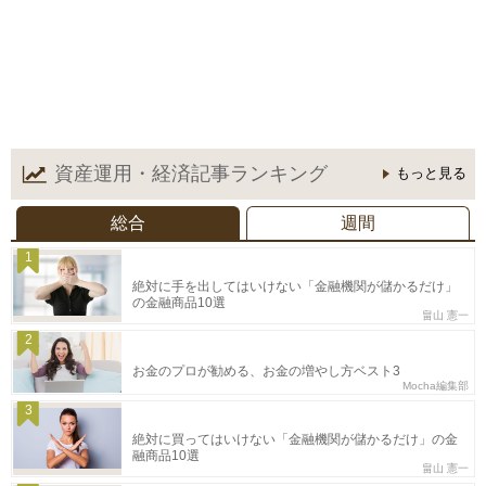
資産運用・経済記事
ランキング
もっと見る
総合
週間
1
絶対に手を出してはいけない「金融機関が儲かるだけ」
の金融商品10選
畠山 憲一
2
お金のプロが勧める、お金の増やし方ベスト3
Mocha編集部
3
絶対に買ってはいけない「金融機関が儲かるだけ」の金
融商品10選
畠山 憲一