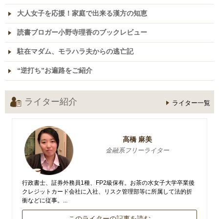
大人女子を応援！家庭で出来る漢方の知恵
読書ブロガー小野寺理香のブックレビュー
駐在マダム、モラハラ夫からの逃亡記
“逆打ち”お遍路をご紹介
ライター紹介
ライター一覧
高橋 麻美
金融系フリーライター
行政書士、証券外務員1種、FP2級保有。お茶の水女子大学卒業後
クレジットカード会社に入社、リスク管理部等に所属して法的折
衝などに従事。...
このライターの記事を読む