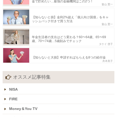
金で貯めたい…最強の金融機関はこの2つ！
畠山 憲一
【知らないと損】金利2%超え「個人向け国債」をキャ
ッシュバック付きで買う方法
畠山 憲一
年金生活者の支出はどう変わる？60〜64歳、65〜69
歳、70〜74歳…5歳刻みでチェック
タケイ 啓子
【知らないと大損】申請すればもらえる8つの給付金
舟本美子
オススメ記事特集
NISA
FIRE
Money＆You TV