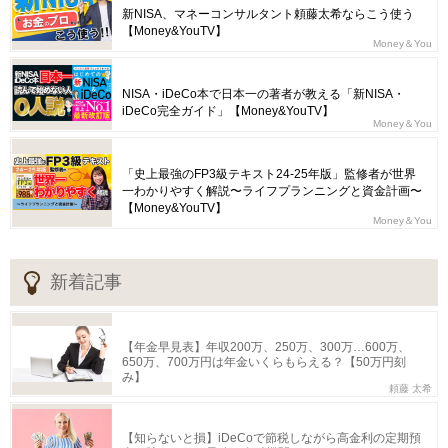
新NISA、マネーコンサルタント頼藤太希ならこう使う
【Money&YouTV】
Money＆You
NISA・iDeCo本で日本一の著者が教える「新NISA・
iDeCo完全ガイド」【Money&YouTV】
Money＆You
「史上最強のFP3級テキスト24-25年版」監修者が世界
一わかりやすく解説〜ライフプランニングと資金計画〜
【Money&YouTV】
Money＆You
新着記事
【年金早見表】年収200万、250万、300万…600万、
650万、700万円は年金いくらもらえる？【50万円刻
み】
頼藤 太希
【知らないと損】iDeCoで節税しながら高金利の定期預