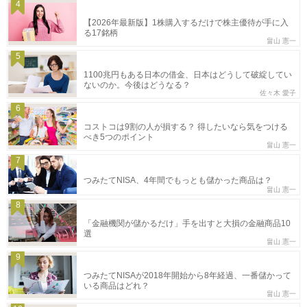
4
【2026年最新版】1株購入するだけで株主優待が手に入
る17銘柄
畠山 憲一
5
1100兆円もある日本の借金、日本はどうして破綻してい
ないのか。今後はどうなる？
佐々木 愛子
6
コストコは9割の人が損する？ 得したいなら気をつける
べき5つのポイント
畠山 憲一
7
つみたてNISA、4年間でもっとも儲かった商品は？
畠山 憲一
8
「金融機関が儲かるだけ」手を出すと大損の金融商品10
選
畠山 憲一
9
つみたてNISAが2018年開始から8年経過、一番儲かって
いる商品はどれ？
畠山 憲一