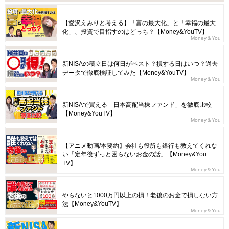
【愛沢えみりと考える】「富の最大化」と「幸福の最大
化」、投資で目指すのはどっち？【Money&YouTV】
Money＆You
新NISAの積立日は何日がベスト？損する日はいつ？過去
データで徹底検証してみた【Money&YouTV】
Money＆You
新NISAで買える「日本高配当株ファンド」を徹底比較
【Money&YouTV】
Money＆You
【アニメ動画/本要約】会社も役所も銀行も教えてくれな
い「定年後ずっと困らないお金の話」【Money&You
TV】
Money＆You
やらないと1000万円以上の損！老後のお金で損しない方
法【Money&YouTV】
Money＆You