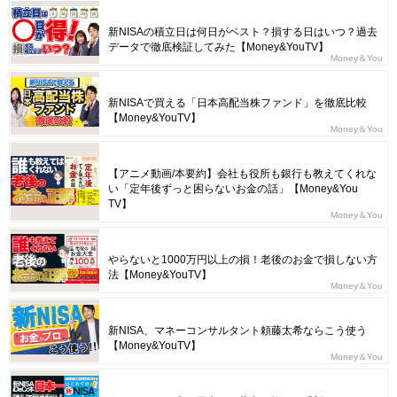
新NISAの積立日は何日がベスト？損する日はいつ？過去
データで徹底検証してみた【Money&YouTV】
Money＆You
新NISAで買える「日本高配当株ファンド」を徹底比較
【Money&YouTV】
Money＆You
【アニメ動画/本要約】会社も役所も銀行も教えてくれな
い「定年後ずっと困らないお金の話」【Money&You
TV】
Money＆You
やらないと1000万円以上の損！老後のお金で損しない方
法【Money&YouTV】
Money＆You
新NISA、マネーコンサルタント頼藤太希ならこう使う
【Money&YouTV】
Money＆You