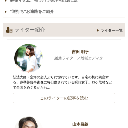
駐在マダム、モラハラ夫からの逃亡記
“逆打ち”お遍路をご紹介
ライター紹介
ライター一覧
吉田 明乎
編集ライター／地域エディター
弘法大師・空海の超人ぶりに惚れています。自宅の机に鎮座す
る、弥勒菩薩半跏像に毎日癒されている瞑想女子。ロケ取材など
で全国をめぐるかたわ...
このライターの記事を読む
山本昌義