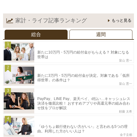
家計・ライフ記事
ランキング
もっと見る
総合
週間
1
新たに10万円・5万円の給付金がもらえる？ 対象になる
世帯は
畠山 憲一
2
新たに3万円・5万円の給付金が決定。対象である「低所
得世帯」の条件は？
畠山 憲一
3
PayPay、LINE Pay、楽天ペイ、d払い…キャッシュレス
決済を徹底比較！ おすすめアプリや高還元率の組み合わ
せ技をプロが解説
頼藤 太希
4
「ゆうちょ銀行使わない方がいい」と言われる5つの理
由。利用した方がいい人は？
金子圭都