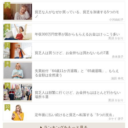
5
貧乏な人がなぜか買っている、貧乏を加速する5つのモ
ノ
小河由紀子
6
年収300万円世帯が国からもらえるお金はけっこう多い
黒須 かおり
7
貧乏人は買うけど、お金持ちは買わないもの7選
舟本美子
8
失業給付「64歳11か月退職」と「65歳退職」、もらえ
る金額は全然違う
池田 幸代
9
貧乏人は頻繁に行くけど、お金持ちはほとんど行かない
場所５選
黒須 かおり
10
定年後に払い続けると貧乏へ転落する「5つの支出」
タケイ 啓子
ランキングをもっと見る