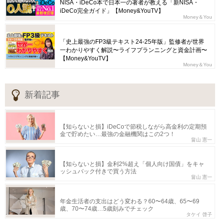
NISA・iDeCo本で日本一の著者が教える「新NISA・
iDeCo完全ガイド」【Money&YouTV】
Money＆You
「史上最強のFP3級テキスト24-25年版」監修者が世界
一わかりやすく解説〜ライフプランニングと資金計画〜
【Money&YouTV】
Money＆You
新着記事
【知らないと損】iDeCoで節税しながら高金利の定期預
金で貯めたい…最強の金融機関はこの2つ！
畠山 憲一
【知らないと損】金利2%超え「個人向け国債」をキャ
ッシュバック付きで買う方法
畠山 憲一
年金生活者の支出はどう変わる？60〜64歳、65〜69
歳、70〜74歳…5歳刻みでチェック
タケイ 啓子