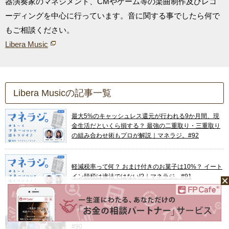
器演奏家のマネジメント、CMやゲーム等の楽曲制作及びレコ
ーディングを中心に行っています。音に関する事でしたら何で
もご相談ください。
Libera Music
Libera Musicの記事一覧
最大5%のキャッシュレス還元が行われる9か月間、現
金生活だといくら損する？ 最強の二重取り・三重取り
の組み合わせ術もプロが解説｜マネラジ。#92
軽減税率って何？ おまけ付きのお菓子は10%？ イート
イン脱税は違法ではない!?｜マネラジ。#91
いま選ぶべきアクティブ投信！ アクティブファンドを
選ぶポイントは？（ゲスト：中野晴啓）｜マネラジ。
#90