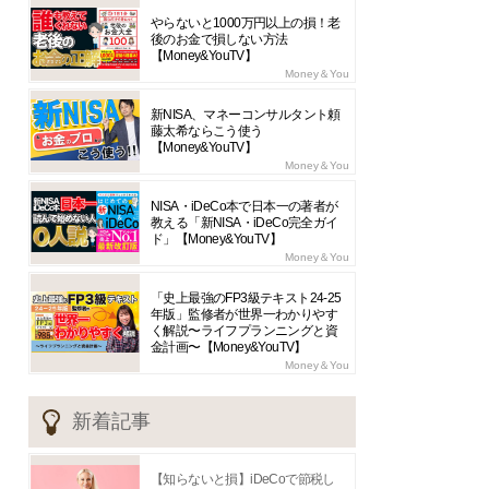
やらないと1000万円以上の損！老
後のお金で損しない方法
【Money&YouTV】
Money＆You
新NISA、マネーコンサルタント頼
藤太希ならこう使う
【Money&YouTV】
Money＆You
NISA・iDeCo本で日本一の著者が
教える「新NISA・iDeCo完全ガイ
ド」【Money&YouTV】
Money＆You
「史上最強のFP3級テキスト24-25
年版」監修者が世界一わかりやす
く解説〜ライフプランニングと資
金計画〜【Money&YouTV】
Money＆You
新着記事
【知らないと損】iDeCoで節税し