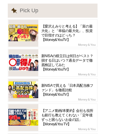
Pick Up
【愛沢えみりと考える】「富の最
大化」と「幸福の最大化」、投資
で目指すのはどっち？
【Money&YouTV】
Money＆You
新NISAの積立日は何日がベスト？
損する日はいつ？過去データで徹
底検証してみた
【Money&YouTV】
Money＆You
新NISAで買える「日本高配当株フ
ァンド」を徹底比較
【Money&YouTV】
Money＆You
【アニメ動画/本要約】会社も役所
も銀行も教えてくれない「定年後
ずっと困らないお金の話」
【Money&You TV】
Money＆You