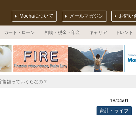
Mochaについて
メールマガジン
お問い
カード・ローン
相続・税金・年金
キャリア
トレンド
均貯蓄額っていくらなの？
18/04/01
家計・ライフ