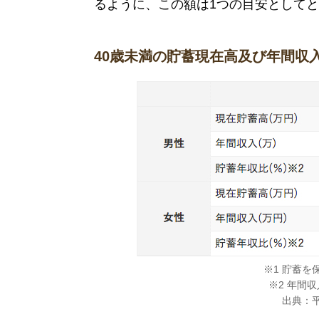
るように、この額は1つの目安として
40歳未満の貯蓄現在高及び年間収
※1 貯蓄
※2 年間
出典：