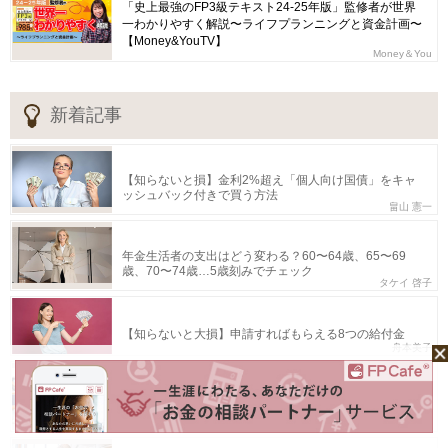
「史上最強のFP3級テキスト24-25年版」監修者が世界
一わかりやすく解説〜ライフプランニングと資金計画〜
【Money&YouTV】
Money＆You
新着記事
【知らないと損】金利2%超え「個人向け国債」をキャ
ッシュバック付きで買う方法
畠山 憲一
年金生活者の支出はどう変わる？60〜64歳、65〜69
歳、70〜74歳…5歳刻みでチェック
タケイ 啓子
【知らないと大損】申請すればもらえる8つの給付金
舟本美子
ビューカード スタンダードとJRE CARD徹底比較！
Suicaユーザーはどっちを選ぶべきか
KIWI