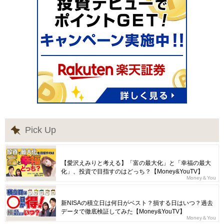
Pick Up
【愛沢えみりと考える】「富の最大化」と「幸福の最大
化」、投資で目指すのはどっち？【Money&YouTV】
Money＆You
新NISAの積立日は何日がベスト？損する日はいつ？過去
データで徹底検証してみた【Money&YouTV】
Money＆You