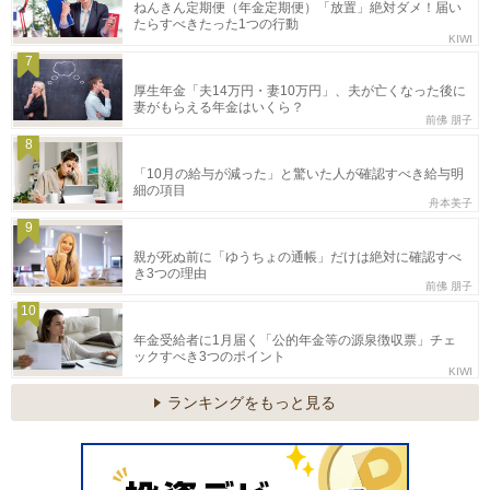
ねんきん定期便（年金定期便）「放置」絶対ダメ！届い
たらすべきたった1つの行動
KIWI
7
厚生年金「夫14万円・妻10万円」、夫が亡くなった後に
妻がもらえる年金はいくら？
前佛 朋子
8
「10月の給与が減った」と驚いた人が確認すべき給与明
細の項目
舟本美子
9
親が死ぬ前に「ゆうちょの通帳」だけは絶対に確認すべ
き3つの理由
前佛 朋子
10
年金受給者に1月届く「公的年金等の源泉徴収票」チェ
ックすべき3つのポイント
KIWI
ランキングをもっと見る