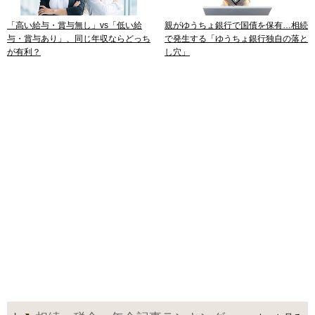
「高い給与・賞与無し」vs「低い給
親がゆうちょ銀行で国債を保有…相続
与・賞与あり」、同じ年収ならどっち
で発生する「ゆうちょ銀行独自の落と
が有利？
し穴」