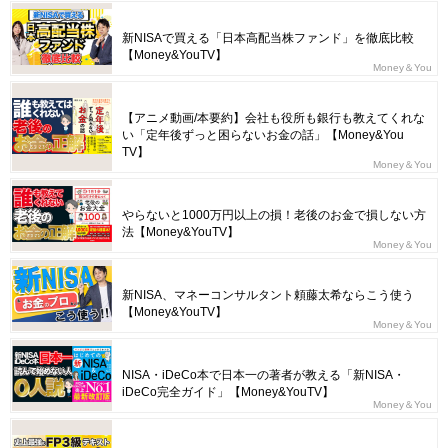
新NISAで買える「日本高配当株ファンド」を徹底比較
【Money&YouTV】
Money＆You
【アニメ動画/本要約】会社も役所も銀行も教えてくれな
い「定年後ずっと困らないお金の話」【Money&You
TV】
Money＆You
やらないと1000万円以上の損！老後のお金で損しない方
法【Money&YouTV】
Money＆You
新NISA、マネーコンサルタント頼藤太希ならこう使う
【Money&YouTV】
Money＆You
NISA・iDeCo本で日本一の著者が教える「新NISA・
iDeCo完全ガイド」【Money&YouTV】
Money＆You