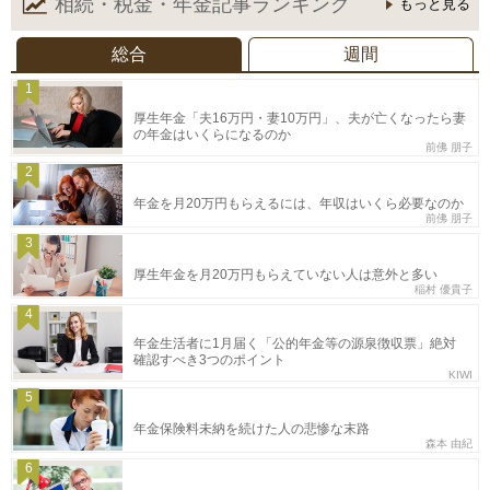
相続・税金・年金記事
ランキング
もっと見る
総合
週間
1
厚生年金「夫16万円・妻10万円」、夫が亡くなったら妻
の年金はいくらになるのか
前佛 朋子
2
年金を月20万円もらえるには、年収はいくら必要なのか
前佛 朋子
3
厚生年金を月20万円もらえていない人は意外と多い
稲村 優貴子
4
年金生活者に1月届く「公的年金等の源泉徴収票」絶対
確認すべき3つのポイント
KIWI
5
年金保険料未納を続けた人の悲惨な末路
森本 由紀
6