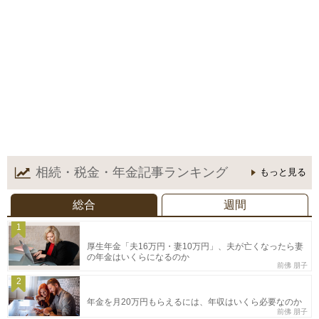
相続・税金・年金記事
ランキング
もっと見る
総合
週間
1
厚生年金「夫16万円・妻10万円」、夫が亡くなったら妻
の年金はいくらになるのか
前佛 朋子
2
年金を月20万円もらえるには、年収はいくら必要なのか
前佛 朋子