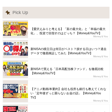
Pick Up
【愛沢えみりと考える】「富の最大化」と「幸福の最大
化」、投資で目指すのはどっち？【Money&YouTV】
Money＆You
新NISAの積立日は何日がベスト？損する日はいつ？過去
データで徹底検証してみた【Money&YouTV】
Money＆You
新NISAで買える「日本高配当株ファンド」を徹底比較
【Money&YouTV】
Money＆You
【アニメ動画/本要約】会社も役所も銀行も教えてくれな
い「定年後ずっと困らないお金の話」【Money&You
TV】
Money＆You