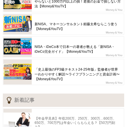
やらないと1000万円以上の損！老後のお金で損しない方
法【Money&YouTV】
Money＆You
新NISA、マネーコンサルタント頼藤太希ならこう使う
【Money&YouTV】
Money＆You
NISA・iDeCo本で日本一の著者が教える「新NISA・
iDeCo完全ガイド」【Money&YouTV】
Money＆You
「史上最強のFP3級テキスト24-25年版」監修者が世界
一わかりやすく解説〜ライフプランニングと資金計画〜
【Money&YouTV】
Money＆You
新着記事
【年金早見表】年収200万、250万、300万…600万、
650万、700万円は年金いくらもらえる？【50万円刻