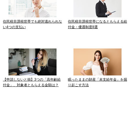
住民税非課税世帯でも絶対逃れられな
住民税非課税世帯になるともらえる給
い4つの支払い
付金・優遇制度8選
【申請しないと損】3つの「高年齢給
眠ったままの財産「未支給年金」を掘
付金」、対象者ともらえる金額は？
り起こす方法