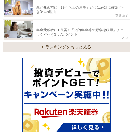
親が死ぬ前に「ゆうちょの通帳」だけは絶対に確認すべ
き3つの理由
前佛 朋子
10
年金受給者に1月届く「公的年金等の源泉徴収票」チェ
ックすべき3つのポイント
KIWI
ランキングをもっと見る