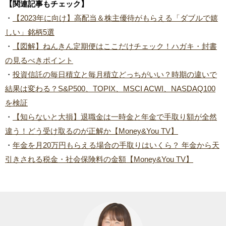
【関連記事もチェック】
・
【2023年に向け】高配当＆株主優待がもらえる「ダブルで嬉
しい」銘柄5選
・
【図解】ねんきん定期便はここだけチェック！ハガキ・封書
の見るべきポイント
・
投資信託の毎日積立と毎月積立どっちがいい？時期の違いで
結果は変わる？S&P500、TOPIX、MSCI ACWI、NASDAQ100
を検証
・
【知らないと大損】退職金は一時金と年金で手取り額が全然
違う！どう受け取るのが正解か【Money&You TV】
・
年金を月20万円もらえる場合の手取りはいくら？ 年金から天
引きされる税金・社会保険料の金額【Money&You TV】