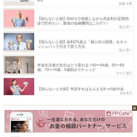
み】
頼藤 太希
【知らないと損】iDeCoで節税しながら高金利の定期預
金で貯めたい…最強の金融機関はこの2つ！
畠山 憲一
【知らないと損】金利2%超え「個人向け国債」をキャ
ッシュバック付きで買う方法
畠山 憲一
年金生活者の支出はどう変わる？60〜64歳、65〜69
歳、70〜74歳…5歳刻みでチェック
タケイ 啓子
【知らないと大損】申請すればもらえる8つの給付金
舟本美子
オススメ記事特集
NISA