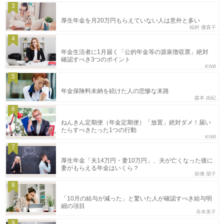
3
厚生年金を月20万円もらえていない人は意外と多い
稲村 優貴子
4
年金生活者に1月届く「公的年金等の源泉徴収票」絶対
確認すべき3つのポイント
KIWI
5
年金保険料未納を続けた人の悲惨な末路
森本 由紀
6
ねんきん定期便（年金定期便）「放置」絶対ダメ！届い
たらすべきたった1つの行動
KIWI
7
厚生年金「夫14万円・妻10万円」、夫が亡くなった後に
妻がもらえる年金はいくら？
前佛 朋子
8
「10月の給与が減った」と驚いた人が確認すべき給与明
細の項目
舟本美子
9