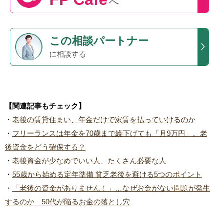
へ
この
相談パートナー
に相談する
【関連記事もチェック】
・
老後の賃貸住まい、年金だけで家賃を払っていけるのか
・
フリーランスは年金を70歳まで繰下げても「月9万円」。老
後資金をどう確保する？
・
老後資金が少なめでいい人、たくさん必要な人
・
55歳から始める定年準備 貧乏老後を避ける5つのポイント
・
「老後の資金がありません！」…なぜお金がない問題が発生
するのか 50代が陥るお金の落とし穴