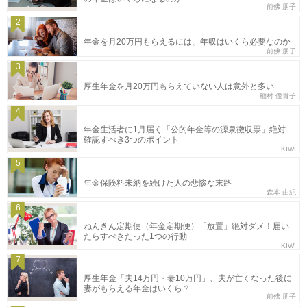
前佛 朋子
2
年金を月20万円もらえるには、年収はいくら必要なのか
前佛 朋子
3
厚生年金を月20万円もらえていない人は意外と多い
稲村 優貴子
4
年金生活者に1月届く「公的年金等の源泉徴収票」絶対
確認すべき3つのポイント
KIWI
5
年金保険料未納を続けた人の悲惨な末路
森本 由紀
6
ねんきん定期便（年金定期便）「放置」絶対ダメ！届い
たらすべきたった1つの行動
KIWI
7
厚生年金「夫14万円・妻10万円」、夫が亡くなった後に
妻がもらえる年金はいくら？
前佛 朋子