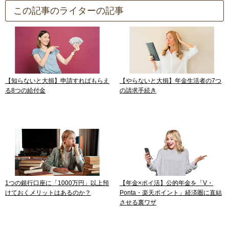
この記事のライターの記事
【知らないと大損】申請すればもらえ
【やらないと大損】年金生活者の7つ
る8つの給付金
の請求手続き
1つの銀行口座に「1000万円」以上預
【年金×ポイ活】公的年金を「V・
けておくメリットはあるのか？
Ponta・楽天ポイント」経済圏に直結
させる裏ワザ