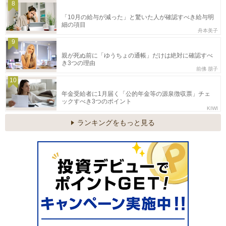
8
「10月の給与が減った」と驚いた人が確認すべき給与明
細の項目
舟本美子
9
親が死ぬ前に「ゆうちょの通帳」だけは絶対に確認すべ
き3つの理由
前佛 朋子
10
年金受給者に1月届く「公的年金等の源泉徴収票」チェ
ックすべき3つのポイント
KIWI
ランキングをもっと見る