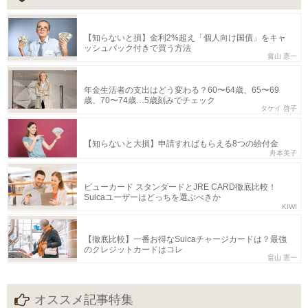
【知らないと損】金利2%超え「個人向け国債」をキャ
ッシュバック付きで買う方法
畠山 憲一
年金生活者の支出はどう変わる？60〜64歳、65〜69
歳、70〜74歳…5歳刻みでチェック
タケイ 啓子
【知らないと大損】申請すればもらえる8つの給付金
舟本美子
ビューカード スタンダードとJRE CARD徹底比較！
Suicaユーザーはどっちを選ぶべきか
KIWI
【徹底比較】一番お得なSuicaチャージカードは？最強
のクレジットカードはコレ
畠山 憲一
オススメ記事特集