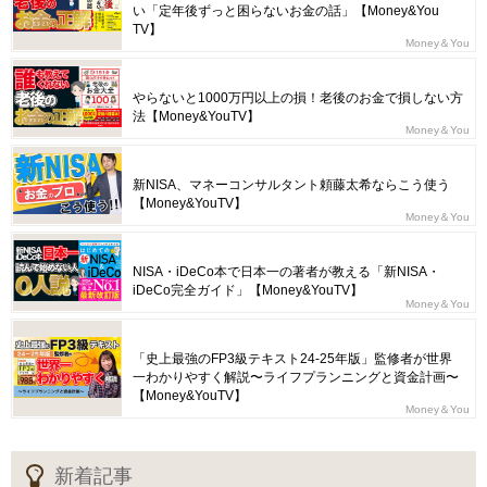
い「定年後ずっと困らないお金の話」【Money&You
TV】
Money＆You
やらないと1000万円以上の損！老後のお金で損しない方
法【Money&YouTV】
Money＆You
新NISA、マネーコンサルタント頼藤太希ならこう使う
【Money&YouTV】
Money＆You
NISA・iDeCo本で日本一の著者が教える「新NISA・
iDeCo完全ガイド」【Money&YouTV】
Money＆You
「史上最強のFP3級テキスト24-25年版」監修者が世界
一わかりやすく解説〜ライフプランニングと資金計画〜
【Money&YouTV】
Money＆You
新着記事