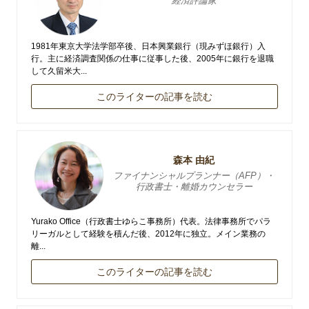
経済評論家
1981年東京大学法学部卒後、日本興業銀行（現みずほ銀行）入
行。主に経済調査関係の仕事に従事した後、2005年に銀行を退職
して久留米大...
このライターの記事を読む
森本 由紀
ファイナンシャルプランナー（AFP）・
行政書士・離婚カウンセラー
Yurako Office（行政書士ゆらこ事務所）代表。法律事務所でパラ
リーガルとして経験を積んだ後、2012年に独立。メイン業務の
離...
このライターの記事を読む