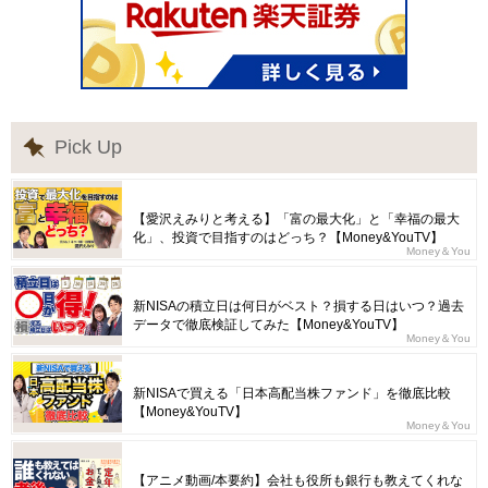
Pick Up
【愛沢えみりと考える】「富の最大化」と「幸福の最大
化」、投資で目指すのはどっち？【Money&YouTV】
Money＆You
新NISAの積立日は何日がベスト？損する日はいつ？過去
データで徹底検証してみた【Money&YouTV】
Money＆You
新NISAで買える「日本高配当株ファンド」を徹底比較
【Money&YouTV】
Money＆You
【アニメ動画/本要約】会社も役所も銀行も教えてくれな