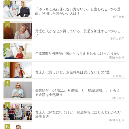
4
「ゆうちょ銀行使わない方がいい」と言われる5つの理
由。利用した方がいい人は？
金子圭都
5
貧乏な人がなぜか買っている、貧乏を加速する5つのモ
ノ
小河由紀子
6
年収300万円世帯が国からもらえるお金はけっこう多い
黒須 かおり
7
貧乏人は買うけど、お金持ちは買わないもの7選
舟本美子
8
失業給付「64歳11か月退職」と「65歳退職」、もらえ
る金額は全然違う
池田 幸代
9
貧乏人は頻繁に行くけど、お金持ちはほとんど行かない
場所５選
黒須 かおり
10