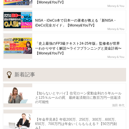
【Money&YouTV】
Money＆You
NISA・iDeCo本で日本一の著者が教える「新NISA・
iDeCo完全ガイド」【Money&YouTV】
Money＆You
「史上最強のFP3級テキスト24-25年版」監修者が世界
一わかりやすく解説〜ライフプランニングと資金計画〜
【Money&YouTV】
Money＆You
新着記事
【知らないとヤバイ】住宅ローン変動金利の５年ルール
と125％ルールの罠 最終返済期日に数百万円一括返済
の可能性
池田 幸代
【年金早見表】年収200万、250万、300万…600万、
650万、700万円は年金いくらもらえる？【50万円刻
み】