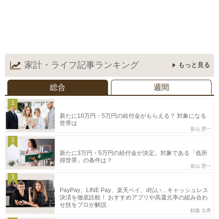
家計・ライフ記事
ランキング
もっと見る
総合
週間
1
新たに10万円・5万円の給付金がもらえる？ 対象になる
世帯は
畠山 憲一
2
新たに3万円・5万円の給付金が決定。対象である「低所
得世帯」の条件は？
畠山 憲一
3
PayPay、LINE Pay、楽天ペイ、d払い…キャッシュレス
決済を徹底比較！ おすすめアプリや高還元率の組み合わ
せ技をプロが解説
頼藤 太希