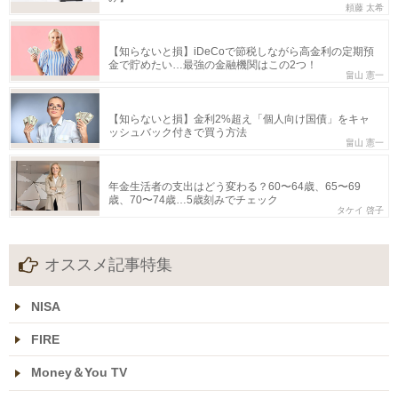
頼藤 太希
【知らないと損】iDeCoで節税しながら高金利の定期預
金で貯めたい…最強の金融機関はこの2つ！
畠山 憲一
【知らないと損】金利2%超え「個人向け国債」をキャ
ッシュバック付きで買う方法
畠山 憲一
年金生活者の支出はどう変わる？60〜64歳、65〜69
歳、70〜74歳…5歳刻みでチェック
タケイ 啓子
オススメ記事特集
NISA
FIRE
Money＆You TV