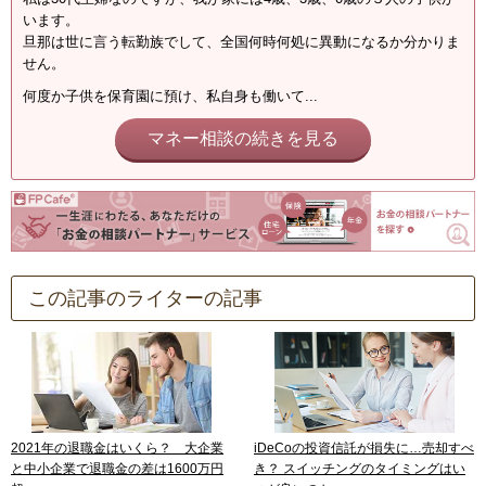
います。
旦那は世に言う転勤族でして、全国何時何処に異動になるか分かりま
せん。
何度か子供を保育園に預け、私自身も働いて...
マネー相談の続きを見る
この記事のライターの記事
2021年の退職金はいくら？ 大企業
iDeCoの投資信託が損失に…売却すべ
と中小企業で退職金の差は1600万円
き？ スイッチングのタイミングはい