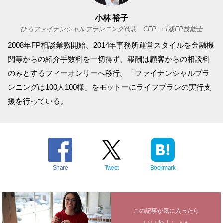
小林 裕子
ひろファイナンシャルプランニング代表 CFP ・1級FP技能士
2008年FP相談業務開始。2014年事務所運営スタイルを金融機
関等からの紹介手数料を一切得ず、報酬は顧客からの相談料
のみとするフィーオンリーへ移行。「ファイナンシャルプラ
ンニングは100人100様」をモットーにライフプランの実行支
援を行っている。
Share
Tweet
Bookmark
この記事が気に入ったら
いいね！
しよう