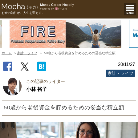
お金の知性が、人生を変える。
ホーム
家計・ライフ
50歳から老後資金を貯めるための妥当な積立額
20/11/27
家計・ライフ
この記事のライター
小林 裕子
50歳から老後資金を貯めるための妥当な積立額