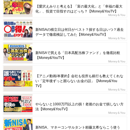
【愛沢えみりと考える】「富の最大化」と「幸福の最大
化」、投資で目指すのはどっち？【Money&YouTV】
Money＆You
新NISAの積立日は何日がベスト？損する日はいつ？過去
データで徹底検証してみた【Money&YouTV】
Money＆You
新NISAで買える「日本高配当株ファンド」を徹底比較
【Money&YouTV】
Money＆You
【アニメ動画/本要約】会社も役所も銀行も教えてくれな
い「定年後ずっと困らないお金の話」【Money&You
TV】
Money＆You
やらないと1000万円以上の損！老後のお金で損しない方
法【Money&YouTV】
Money＆You
新NISA、マネーコンサルタント頼藤太希ならこう使う