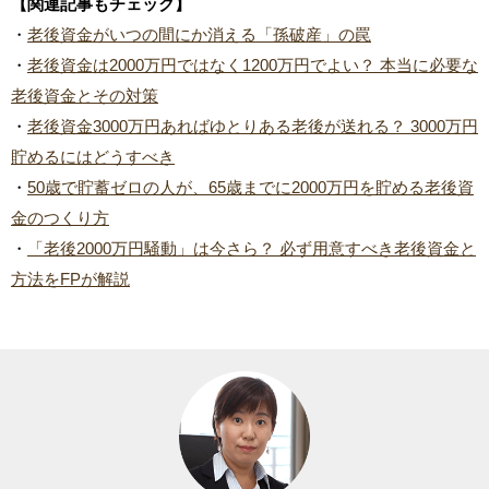
【関連記事もチェック】
・
老後資金がいつの間にか消える「孫破産」の罠
・
老後資金は2000万円ではなく1200万円でよい？ 本当に必要な
老後資金とその対策
・
老後資金3000万円あればゆとりある老後が送れる？ 3000万円
貯めるにはどうすべき
・
50歳で貯蓄ゼロの人が、65歳までに2000万円を貯める老後資
金のつくり方
・
「老後2000万円騒動」は今さら？ 必ず用意すべき老後資金と
方法をFPが解説