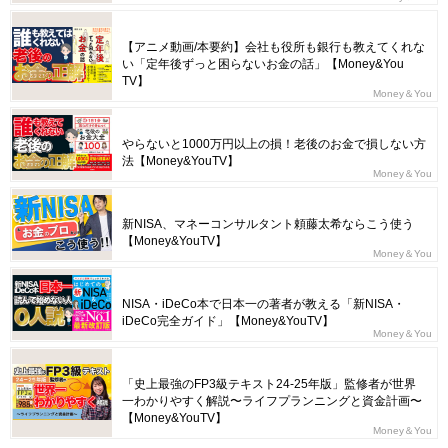
【アニメ動画/本要約】会社も役所も銀行も教えてくれな
い「定年後ずっと困らないお金の話」【Money&You
TV】
Money＆You
やらないと1000万円以上の損！老後のお金で損しない方
法【Money&YouTV】
Money＆You
新NISA、マネーコンサルタント頼藤太希ならこう使う
【Money&YouTV】
Money＆You
NISA・iDeCo本で日本一の著者が教える「新NISA・
iDeCo完全ガイド」【Money&YouTV】
Money＆You
「史上最強のFP3級テキスト24-25年版」監修者が世界
一わかりやすく解説〜ライフプランニングと資金計画〜
【Money&YouTV】
Money＆You