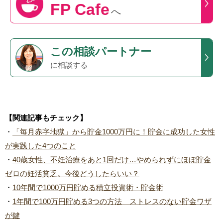
FP Cafe
へ
この
相談パートナー
に相談する
【関連記事もチェック】
・
「毎月赤字地獄」から貯金1000万円に！貯金に成功した女性
が実践した4つのこと
・
40歳女性、不妊治療をあと1回だけ…やめられずにほぼ貯金
ゼロの妊活貧乏。今後どうしたらいい？
・
10年間で1000万円貯める積立投資術・貯金術
・
1年間で100万円貯める3つの方法 ストレスのない貯金ワザ
が鍵