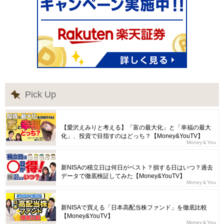
Pick Up
【愛沢えみりと考える】「富の最大化」と「幸福の最大
化」、投資で目指すのはどっち？【Money&YouTV】
Money＆You
新NISAの積立日は何日がベスト？損する日はいつ？過去
データで徹底検証してみた【Money&YouTV】
Money＆You
新NISAで買える「日本高配当株ファンド」を徹底比較
【Money&YouTV】
Money＆You