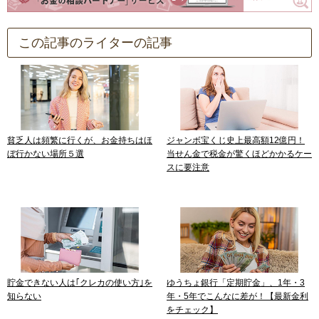
この記事のライターの記事
貧乏人は頻繁に行くが、お金持ちはほ
ジャンボ宝くじ史上最高額12億円！
ぼ行かない場所５選
当せん金で税金が驚くほどかかるケー
スに要注意
貯金できない人は｢クレカの使い方｣を
ゆうちょ銀行「定期貯金」、1年・3
知らない
年・5年でこんなに差が！【最新金利
をチェック】