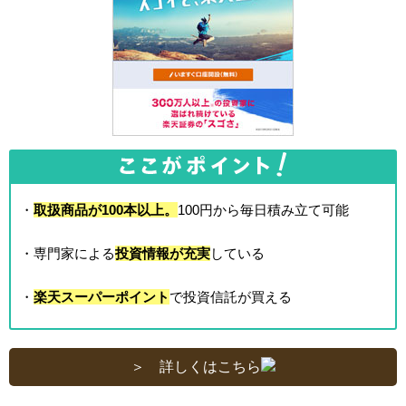
・
取扱商品が100本以上。
100円から毎日積み立て可能
・専門家による
投資情報が充実
している
・
楽天スーパーポイント
で投資信託が買える
＞ 詳しくはこちら