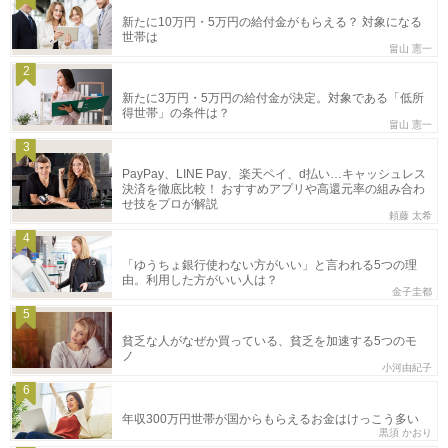
新たに10万円・5万円の給付金がもらえる？ 対象になる
世帯は
畠山 憲一
2
新たに3万円・5万円の給付金が決定。対象である「低所
得世帯」の条件は？
畠山 憲一
3
PayPay、LINE Pay、楽天ペイ、d払い…キャッシュレス
決済を徹底比較！ おすすめアプリや高還元率の組み合わ
せ技をプロが解説
頼藤 太希
4
「ゆうちょ銀行使わない方がいい」と言われる5つの理
由。利用した方がいい人は？
金子圭都
5
貧乏な人がなぜか買っている、貧乏を加速する5つのモ
ノ
小河由紀子
6
年収300万円世帯が国からもらえるお金はけっこう多い
黒須 かおり