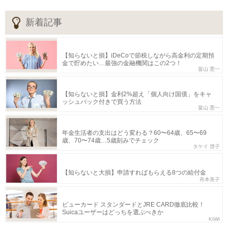
新着記事
【知らないと損】iDeCoで節税しながら高金利の定期預
金で貯めたい…最強の金融機関はこの2つ！
畠山 憲一
【知らないと損】金利2%超え「個人向け国債」をキャ
ッシュバック付きで買う方法
畠山 憲一
年金生活者の支出はどう変わる？60〜64歳、65〜69
歳、70〜74歳…5歳刻みでチェック
タケイ 啓子
【知らないと大損】申請すればもらえる8つの給付金
舟本美子
ビューカード スタンダードとJRE CARD徹底比較！
Suicaユーザーはどっちを選ぶべきか
KIWI