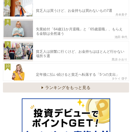
7
貧乏人は買うけど、お金持ちは買わないもの7選
舟本美子
8
失業給付「64歳11か月退職」と「65歳退職」、もらえ
る金額は全然違う
池田 幸代
9
貧乏人は頻繁に行くけど、お金持ちはほとんど行かない
場所５選
黒須 かおり
10
定年後に払い続けると貧乏へ転落する「5つの支出」
タケイ 啓子
ランキングをもっと見る